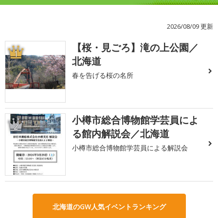
2026/08/09 更新
【桜・見ごろ】滝の上公園／
1
北海道
春を告げる桜の名所
小樽市総合博物館学芸員によ
2
る館内解説会／北海道
小樽市総合博物館学芸員による解説会
北海道のGW人気イベントランキング