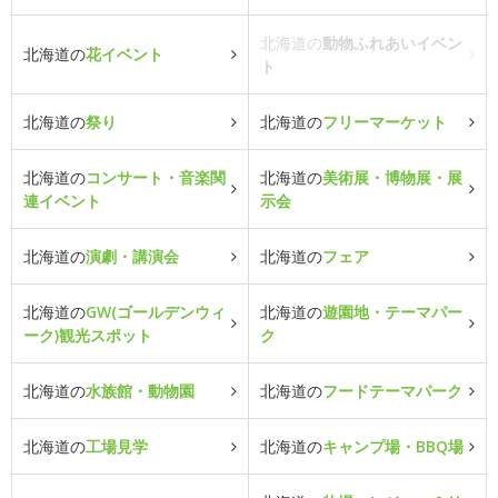
北海道の
動物ふれあいイベン
北海道の
花イベント
ト
北海道の
祭り
北海道の
フリーマーケット
北海道の
コンサート・音楽関
北海道の
美術展・博物展・展
連イベント
示会
北海道の
演劇・講演会
北海道の
フェア
北海道の
GW(ゴールデンウィ
北海道の
遊園地・テーマパー
ーク)観光スポット
ク
北海道の
水族館・動物園
北海道の
フードテーマパーク
北海道の
工場見学
北海道の
キャンプ場・BBQ場