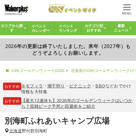
MENU
イベント
イベント
エリアから探
カテゴリ別
最新
カレンダー
ランキング
す
おすすめ
ニュース
2026年の更新は終了いたしました。来年（2027年）も
どうぞよろしくお願いします。
GW(ゴールデンウィーク)2026
北海道のGW(ゴールデンウィーク)
ネモフィラ
・
潮干狩り
・
ピクニック
・
BBQ
などおでかけ
おすすめ
情報を大特集
【最大12連休も】2026年のゴールデンウィークはいつか
おすすめ
ら？混雑ピーク予想と回避術をご紹介
別海町ふれあいキャンプ広場
北海道
野付郡別海町