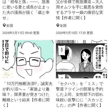
は「祖母と孫」――。急激
父が全裸で救急搬送→大人
に老いる妻と成長が止まっ
用オムツを手に最悪を覚悟
た夫の漫画が描く「歳と幸
するアラサー娘の痛切な実
せ」
情【作者に聞く】
全国
全国
2026年5月11日 09:43 更新
2026年5月10日 17:35 更新
「10万円無断決済!?」誠実夫
「セクハラ」を「ミス」で
が釣り沼へ→「家族より趣
撃退？ツインの部屋を予約
味？」限界妻が突きつけた
した上司、女性部下の切れ
離婚という結末【作者に聞
味鋭い反撃にに「スカッと
く】
した」の声【作者に聞く】