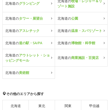
北海道の
牧場・レジャー＆リ
北海道の
グランピング
ゾート施設
北海道の
タワー・展望台
北海道の
公園
北海道の
アスレチック
北海道の
温泉・スパリゾート
北海道の
道の駅・SA/PA
北海道の
博物館・科学館
北海道の
アウトレット・ショ
北海道の
商業施設・百貨店
ッピングモール
北海道の
美術館
その他のエリアから探す
北海道
東北
関東
甲信越