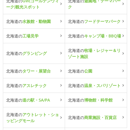
北海道の
GW(ゴールデンウィ
北海道の
遊園地・テーマパー
ーク)観光スポット
ク
北海道の
水族館・動物園
北海道の
フードテーマパーク
北海道の
工場見学
北海道の
キャンプ場・BBQ場
北海道の
牧場・レジャー＆リ
北海道の
グランピング
ゾート施設
北海道の
タワー・展望台
北海道の
公園
北海道の
アスレチック
北海道の
温泉・スパリゾート
北海道の
道の駅・SA/PA
北海道の
博物館・科学館
北海道の
アウトレット・ショ
北海道の
商業施設・百貨店
ッピングモール