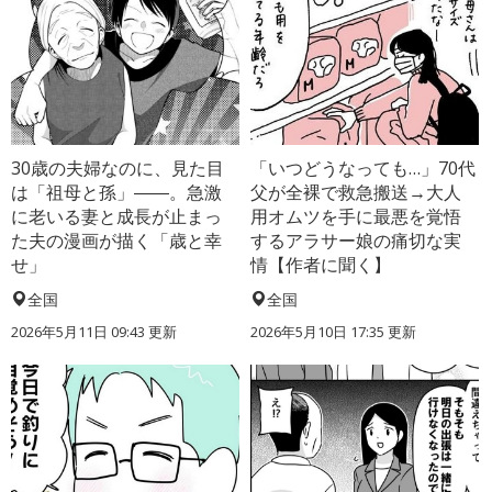
30歳の夫婦なのに、見た目
「いつどうなっても…」70代
は「祖母と孫」――。急激
父が全裸で救急搬送→大人
に老いる妻と成長が止まっ
用オムツを手に最悪を覚悟
た夫の漫画が描く「歳と幸
するアラサー娘の痛切な実
せ」
情【作者に聞く】
全国
全国
2026年5月11日 09:43 更新
2026年5月10日 17:35 更新