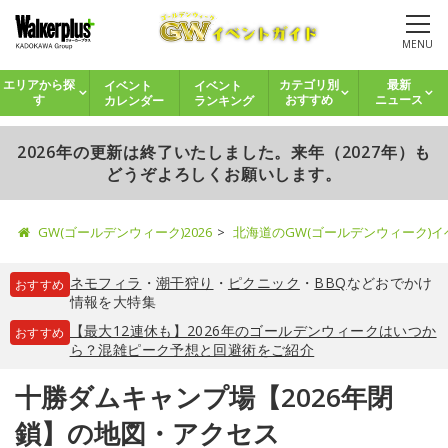
MENU
イベント
イベント
エリアから探
カテゴリ別
最新
カレンダー
ランキング
す
おすすめ
ニュース
2026年の更新は終了いたしました。来年（2027年）も
どうぞよろしくお願いします。
GW(ゴールデンウィーク)2026
北海道のGW(ゴールデンウィーク)
ネモフィラ
・
潮干狩り
・
ピクニック
・
BBQ
などおでかけ
おすすめ
情報を大特集
【最大12連休も】2026年のゴールデンウィークはいつか
おすすめ
ら？混雑ピーク予想と回避術をご紹介
十勝ダムキャンプ場【2026年閉
鎖】の地図・アクセス