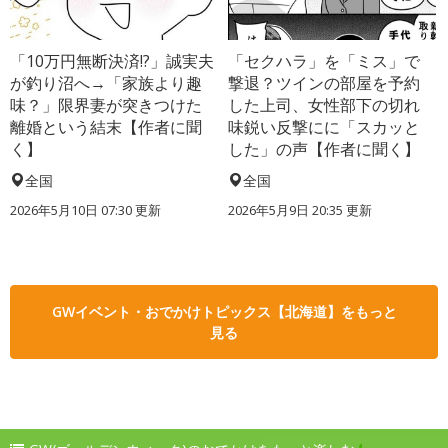
「10万円無断決済!?」誠実夫
「セクハラ」を「ミス」で
が釣り沼へ→「家族より趣
撃退？ツインの部屋を予約
味？」限界妻が突きつけた
した上司、女性部下の切れ
離婚という結末【作者に聞
味鋭い反撃にに「スカッと
く】
した」の声【作者に聞く】
全国
全国
2026年5月10日 07:30 更新
2026年5月9日 20:35 更新
GWイベント・おでかけトピックス【北海道】をもっと
見る