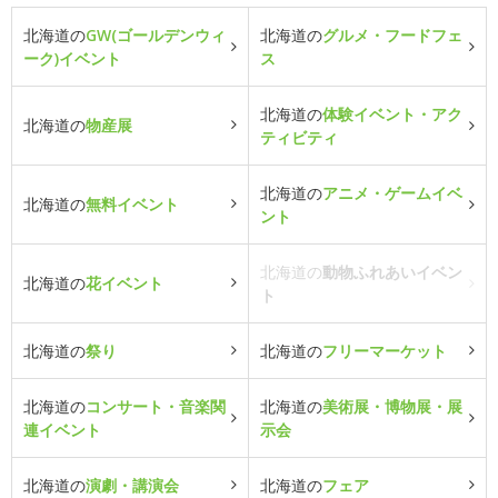
北海道の
GW(ゴールデンウィ
北海道の
グルメ・フードフェ
ーク)イベント
ス
北海道の
体験イベント・アク
北海道の
物産展
ティビティ
北海道の
アニメ・ゲームイベ
北海道の
無料イベント
ント
北海道の
動物ふれあいイベン
北海道の
花イベント
ト
北海道の
祭り
北海道の
フリーマーケット
北海道の
コンサート・音楽関
北海道の
美術展・博物展・展
連イベント
示会
北海道の
演劇・講演会
北海道の
フェア