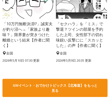
「10万円無断決済!?」誠実夫
「セクハラ」を「ミス」で
が釣り沼へ→「家族より趣
撃退？ツインの部屋を予約
味？」限界妻が突きつけた
した上司、女性部下の切れ
離婚という結末【作者に聞
味鋭い反撃にに「スカッと
く】
した」の声【作者に聞く】
全国
全国
2026年5月10日 07:30 更新
2026年5月9日 20:35 更新
GWイベント・おでかけトピックス【北海道】をもっと
見る