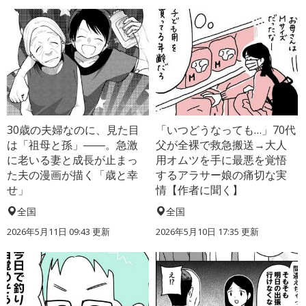
30歳の夫婦なのに、見た目
「いつどうなっても…」70代
は「祖母と孫」――。急激
父が全裸で救急搬送→大人
に老いる妻と成長が止まっ
用オムツを手に最悪を覚悟
た夫の漫画が描く「歳と幸
するアラサー娘の痛切な実
せ」
情【作者に聞く】
全国
全国
2026年5月11日 09:43 更新
2026年5月10日 17:35 更新