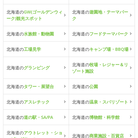
北海道の
GW(ゴールデンウィ
北海道の
遊園地・テーマパー
ーク)観光スポット
ク
北海道の
水族館・動物園
北海道の
フードテーマパーク
北海道の
工場見学
北海道の
キャンプ場・BBQ場
北海道の
牧場・レジャー＆リ
北海道の
グランピング
ゾート施設
北海道の
タワー・展望台
北海道の
公園
北海道の
アスレチック
北海道の
温泉・スパリゾート
北海道の
道の駅・SA/PA
北海道の
博物館・科学館
北海道の
アウトレット・ショ
北海道の
商業施設・百貨店