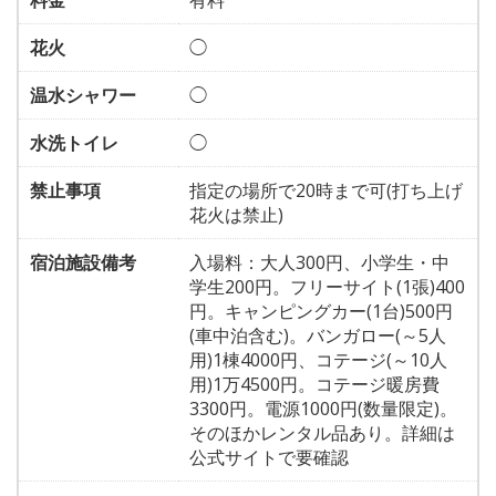
料金
有料
花火
◯
温水シャワー
◯
水洗トイレ
◯
禁止事項
指定の場所で20時まで可(打ち上げ
花火は禁止)
宿泊施設備考
入場料：大人300円、小学生・中
学生200円。フリーサイト(1張)400
円。キャンピングカー(1台)500円
(車中泊含む)。バンガロー(～5人
用)1棟4000円、コテージ(～10人
用)1万4500円。コテージ暖房費
3300円。電源1000円(数量限定)。
そのほかレンタル品あり。詳細は
公式サイトで要確認