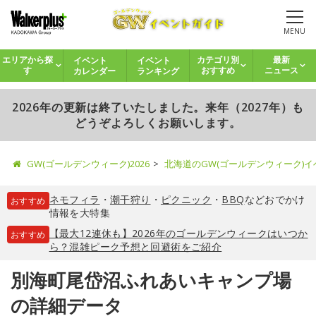
MENU
イベント
イベント
エリアから探
カテゴリ別
最新
カレンダー
ランキング
す
おすすめ
ニュース
2026年の更新は終了いたしました。来年（2027年）も
どうぞよろしくお願いします。
GW(ゴールデンウィーク)2026
北海道のGW(ゴールデンウィーク)
ネモフィラ
・
潮干狩り
・
ピクニック
・
BBQ
などおでかけ
おすすめ
情報を大特集
【最大12連休も】2026年のゴールデンウィークはいつか
おすすめ
ら？混雑ピーク予想と回避術をご紹介
別海町尾岱沼ふれあいキャンプ場
の詳細データ