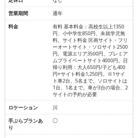
定休日
なし
営業期間
通年
料金
有料 基本料金：高校生以上1350
円、小中学生850円、未就学児無
料。サイト料金 区画サイト・フリ
ーオートサイト・ソロサイト2500
円。電源エリア3500円、プレミア
ムプライベートサイト4000円。日
帰り利用：大人650円/子ども400
円+サイト料金1,250円。※1サイ
ト車2台、5名まで。ソロサイトは
1台、1名まで。車が3台の場合、2
サイトの予約が必要
ロケーション
川
手ぶらプランあ
◯
り