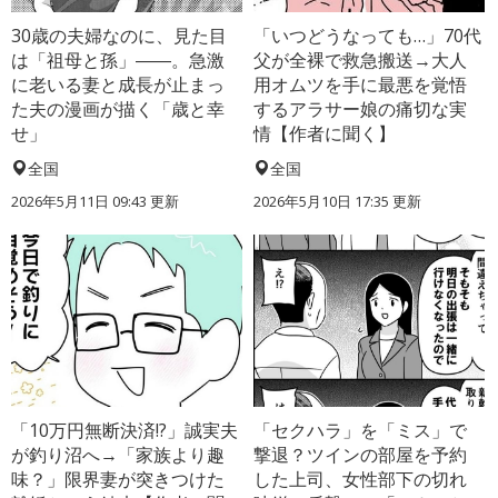
30歳の夫婦なのに、見た目
「いつどうなっても…」70代
は「祖母と孫」――。急激
父が全裸で救急搬送→大人
に老いる妻と成長が止まっ
用オムツを手に最悪を覚悟
た夫の漫画が描く「歳と幸
するアラサー娘の痛切な実
せ」
情【作者に聞く】
全国
全国
2026年5月11日 09:43 更新
2026年5月10日 17:35 更新
「10万円無断決済!?」誠実夫
「セクハラ」を「ミス」で
が釣り沼へ→「家族より趣
撃退？ツインの部屋を予約
味？」限界妻が突きつけた
した上司、女性部下の切れ