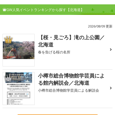
GW人気イベントランキングから探す【北海道】
2026/08/09 更新
【桜・見ごろ】滝の上公園／
1
北海道
春を告げる桜の名所
小樽市総合博物館学芸員によ
2
る館内解説会／北海道
小樽市総合博物館学芸員による解説会