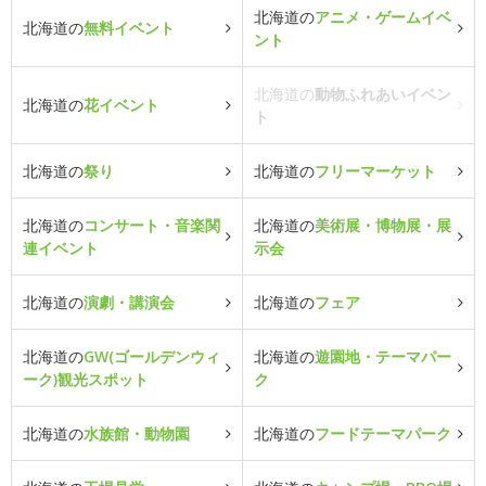
北海道の
アニメ・ゲームイベ
北海道の
無料イベント
ント
北海道の
動物ふれあいイベン
北海道の
花イベント
ト
北海道の
祭り
北海道の
フリーマーケット
北海道の
コンサート・音楽関
北海道の
美術展・博物展・展
連イベント
示会
北海道の
演劇・講演会
北海道の
フェア
北海道の
GW(ゴールデンウィ
北海道の
遊園地・テーマパー
ーク)観光スポット
ク
北海道の
水族館・動物園
北海道の
フードテーマパーク