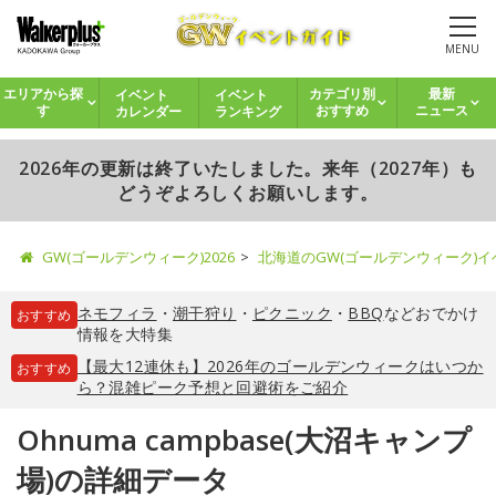
MENU
イベント
イベント
エリアから探
カテゴリ別
最新
カレンダー
ランキング
す
おすすめ
ニュース
2026年の更新は終了いたしました。来年（2027年）も
どうぞよろしくお願いします。
GW(ゴールデンウィーク)2026
北海道のGW(ゴールデンウィーク)
ネモフィラ
・
潮干狩り
・
ピクニック
・
BBQ
などおでかけ
おすすめ
情報を大特集
【最大12連休も】2026年のゴールデンウィークはいつか
おすすめ
ら？混雑ピーク予想と回避術をご紹介
Ohnuma campbase(大沼キャンプ
場)の詳細データ