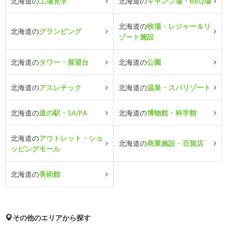
北海道の
工場見学
北海道の
キャンプ場・BBQ場
北海道の
牧場・レジャー＆リ
北海道の
グランピング
ゾート施設
北海道の
タワー・展望台
北海道の
公園
北海道の
アスレチック
北海道の
温泉・スパリゾート
北海道の
道の駅・SA/PA
北海道の
博物館・科学館
北海道の
アウトレット・ショ
北海道の
商業施設・百貨店
ッピングモール
北海道の
美術館
その他のエリアから探す