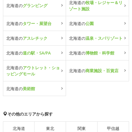
北海道の
牧場・レジャー＆リ
北海道の
グランピング
ゾート施設
北海道の
タワー・展望台
北海道の
公園
北海道の
アスレチック
北海道の
温泉・スパリゾート
北海道の
道の駅・SA/PA
北海道の
博物館・科学館
北海道の
アウトレット・ショ
北海道の
商業施設・百貨店
ッピングモール
北海道の
美術館
その他のエリアから探す
北海道
東北
関東
甲信越