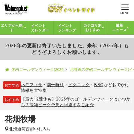
MENU
イベント
イベント
エリアから探
カテゴリ別
最新
カレンダー
ランキング
す
おすすめ
ニュース
2026年の更新は終了いたしました。来年（2027年）も
どうぞよろしくお願いします。
GW(ゴールデンウィーク)2026
北海道のGW(ゴールデンウィーク)
ネモフィラ
・
潮干狩り
・
ピクニック
・
BBQ
などおでかけ
おすすめ
情報を大特集
【最大12連休も】2026年のゴールデンウィークはいつか
おすすめ
ら？混雑ピーク予想と回避術をご紹介
花畑牧場
北海道
河西郡中札内村