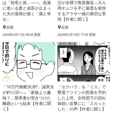
は「祖母と孫」――。急激
父が全裸で救急搬送→大人
に老いる妻と成長が止まっ
用オムツを手に最悪を覚悟
た夫の漫画が描く「歳と幸
するアラサー娘の痛切な実
せ」
情【作者に聞く】
全国
全国
2026年5月11日 09:43 更新
2026年5月10日 17:35 更新
「10万円無断決済!?」誠実夫
「セクハラ」を「ミス」で
が釣り沼へ→「家族より趣
撃退？ツインの部屋を予約
味？」限界妻が突きつけた
した上司、女性部下の切れ
離婚という結末【作者に聞
味鋭い反撃にに「スカッと
く】
した」の声【作者に聞く】