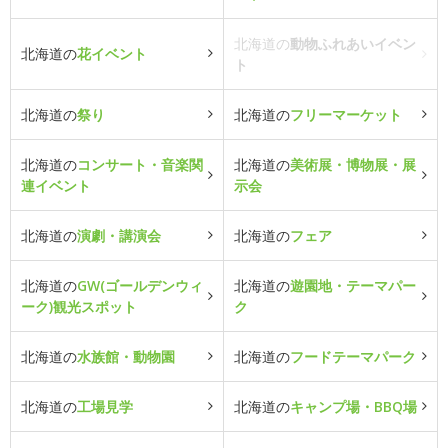
北海道の
動物ふれあいイベン
北海道の
花イベント
ト
北海道の
祭り
北海道の
フリーマーケット
北海道の
コンサート・音楽関
北海道の
美術展・博物展・展
連イベント
示会
北海道の
演劇・講演会
北海道の
フェア
北海道の
GW(ゴールデンウィ
北海道の
遊園地・テーマパー
ーク)観光スポット
ク
北海道の
水族館・動物園
北海道の
フードテーマパーク
北海道の
工場見学
北海道の
キャンプ場・BBQ場