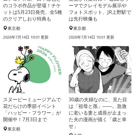
のコラボ作品が登場！チケ
ーマでクレイモデル展示や
ットは5月23日発売、全5種
フォトスポット、JR上野駅で
のクリアしおり特典も
は先行映像も
東京都
東京都
2026年7月14日 10:01 更新
2026年7月14日 10:01 更新
スヌーピーミュージアムで
30歳の夫婦なのに、見た目
花だらけの季節イベント
は「祖母と孫」――。急激
「ハッピー・フラワー」が
に老いる妻と成長が止まっ
開催中！7月3日まで
た夫の漫画が描く「歳と幸
せ」
東京都