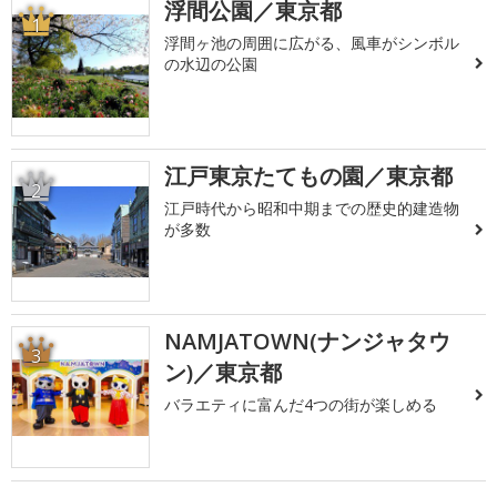
浮間公園／東京都
1
浮間ヶ池の周囲に広がる、風車がシンボル
の水辺の公園
江戸東京たてもの園／東京都
2
江戸時代から昭和中期までの歴史的建造物
が多数
NAMJATOWN(ナンジャタウ
3
ン)／東京都
バラエティに富んだ4つの街が楽しめる