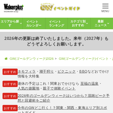
MENU
イベント
イベント
エリアから探
カテゴリ別
最新
カレンダー
ランキング
す
おすすめ
ニュース
2026年の更新は終了いたしました。来年（2027年）も
どうぞよろしくお願いします。
GW(ゴールデンウィーク)2026
GW(ゴールデンウィーク)イベント
ネモフィラ
・
潮干狩り
・
ピクニック
・
BBQ
などおでかけ
おすすめ
情報を大特集
連休の予定はこれ！関東おでかけなら
至福の温泉
・
おすすめ
人気の遊園地
・
親子で体験イベント
2026年のゴールデンウィークはいつから？混雑ピーク予
おすすめ
想と回避術をご紹介
今年のGWどこ行く！？関東・関西・東海エリア別スポ
おすすめ
ットガイド