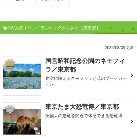
GW人気イベントランキングから探す【東京都】
2026/08/09 更新
国営昭和記念公園のネモフィ
1
ラ／東京都
春空に映えるネモフィラと花のブーケガー
デン
東京たま大恐竜博／東京都
2
実物大の恐竜を間近で体感できる恐竜博