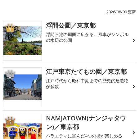
2026/08/09 更新
浮間公園／東京都
1
浮間ヶ池の周囲に広がる、風車がシンボル
の水辺の公園
江戸東京たてもの園／東京都
2
江戸時代から昭和中期までの歴史的建造物
が多数
NAMJATOWN(ナンジャタウ
3
ン)／東京都
バラエティに富んだ4つの街が楽しめる