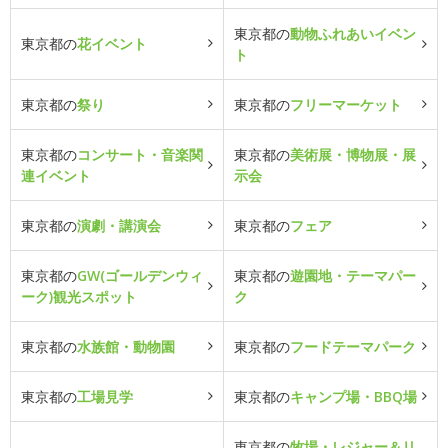
東京都の
動物ふれあいイベン
東京都の
花イベント
ト
東京都の
祭り
東京都の
フリーマーケット
東京都の
コンサート・音楽関
東京都の
美術展・博物展・展
連イベント
示会
東京都の
演劇・講演会
東京都の
フェア
東京都の
GW(ゴールデンウィ
東京都の
遊園地・テーマパー
ーク)観光スポット
ク
東京都の
水族館・動物園
東京都の
フードテーマパーク
東京都の
工場見学
東京都の
キャンプ場・BBQ場
東京都の
牧場・レジャー＆リ