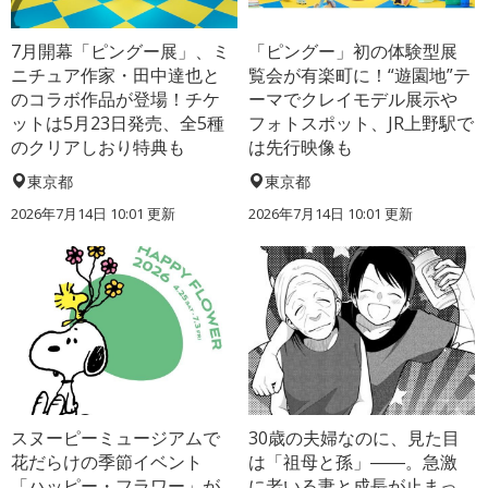
7月開幕「ピングー展」、ミ
「ピングー」初の体験型展
ニチュア作家・田中達也と
覧会が有楽町に！“遊園地”テ
のコラボ作品が登場！チケ
ーマでクレイモデル展示や
ットは5月23日発売、全5種
フォトスポット、JR上野駅で
のクリアしおり特典も
は先行映像も
東京都
東京都
2026年7月14日 10:01 更新
2026年7月14日 10:01 更新
スヌーピーミュージアムで
30歳の夫婦なのに、見た目
花だらけの季節イベント
は「祖母と孫」――。急激
「ハッピー・フラワー」が
に老いる妻と成長が止まっ