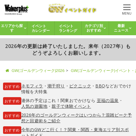
MENU
イベント
イベント
エリアから探
カテゴリ別
最新
カレンダー
ランキング
す
おすすめ
ニュース
2026年の更新は終了いたしました。来年（2027年）も
どうぞよろしくお願いします。
GW(ゴールデンウィーク)2026
GW(ゴールデンウィーク)イベント
ネモフィラ
・
潮干狩り
・
ピクニック
・
BBQ
などおでかけ
おすすめ
情報を大特集
連休の予定はこれ！関東おでかけなら
至福の温泉
・
おすすめ
人気の遊園地
・
親子で体験イベント
2026年のゴールデンウィークはいつから？混雑ピーク予
おすすめ
想と回避術をご紹介
今年のGWどこ行く！？関東・関西・東海エリア別スポ
おすすめ
ットガイド