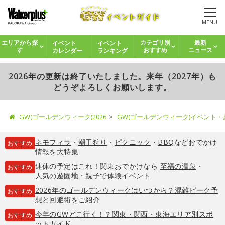
MENU
イベント
イベント
エリアから探
カテゴリ別
最新
カレンダー
ランキング
す
おすすめ
ニュース
2026年の更新は終了いたしました。来年（2027年）も
どうぞよろしくお願いします。
GW(ゴールデンウィーク)2026
GW(ゴールデンウィーク)イベント
ネモフィラ
・
潮干狩り
・
ピクニック
・
BBQ
などおでかけ
おすすめ
情報を大特集
連休の予定はこれ！関東おでかけなら
至福の温泉
・
おすすめ
人気の遊園地
・
親子で体験イベント
2026年のゴールデンウィークはいつから？混雑ピーク予
おすすめ
想と回避術をご紹介
今年のGWどこ行く！？関東・関西・東海エリア別スポ
おすすめ
ットガイド