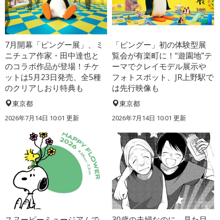
7月開幕「ピングー展」、ミ
「ピングー」初の体験型展
ニチュア作家・田中達也と
覧会が有楽町に！“遊園地”テ
のコラボ作品が登場！チケ
ーマでクレイモデル展示や
ットは5月23日発売、全5種
フォトスポット、JR上野駅で
のクリアしおり特典も
は先行映像も
東京都
東京都
2026年7月14日 10:01 更新
2026年7月14日 10:01 更新
スヌーピーミュージアムで
30歳の夫婦なのに、見た目