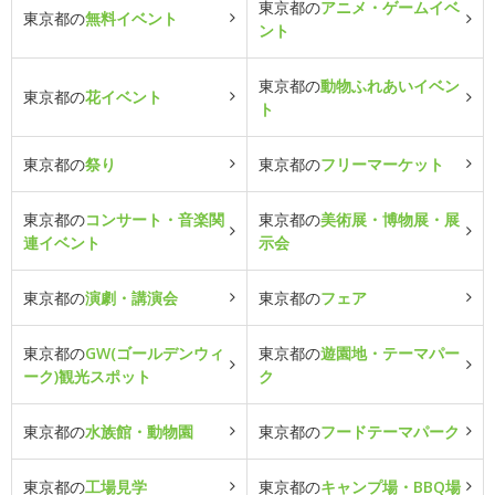
東京都の
アニメ・ゲームイベ
東京都の
無料イベント
ント
東京都の
動物ふれあいイベン
東京都の
花イベント
ト
東京都の
祭り
東京都の
フリーマーケット
東京都の
コンサート・音楽関
東京都の
美術展・博物展・展
連イベント
示会
東京都の
演劇・講演会
東京都の
フェア
東京都の
GW(ゴールデンウィ
東京都の
遊園地・テーマパー
ーク)観光スポット
ク
東京都の
水族館・動物園
東京都の
フードテーマパーク
東京都の
工場見学
東京都の
キャンプ場・BBQ場