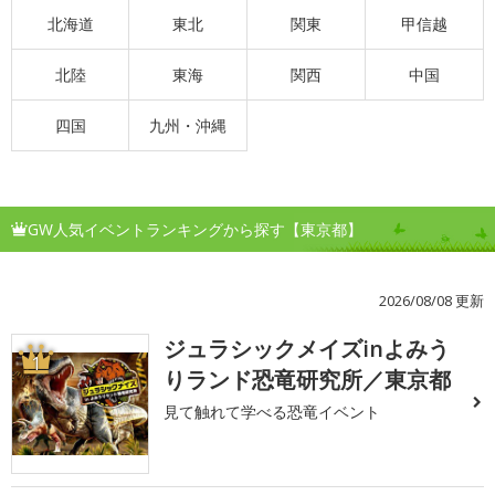
北海道
東北
関東
甲信越
北陸
東海
関西
中国
四国
九州・沖縄
GW人気イベントランキングから探す【東京都】
2026/08/08 更新
ジュラシックメイズinよみう
1
りランド恐竜研究所／東京都
見て触れて学べる恐竜イベント