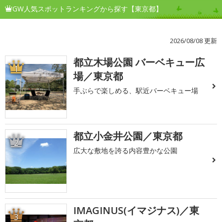
GW人気スポットランキングから探す【東京都】
2026/08/08 更新
都立木場公園 バーベキュー広
1
場／東京都
手ぶらで楽しめる、駅近バーベキュー場
都立小金井公園／東京都
2
広大な敷地を誇る内容豊かな公園
IMAGINUS(イマジナス)／東
3