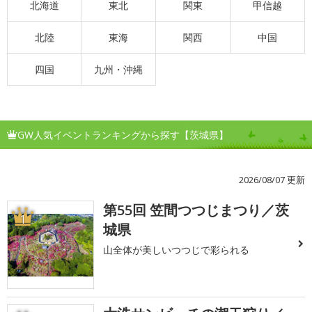
北海道
東北
関東
甲信越
北陸
東海
関西
中国
四国
九州・沖縄
GW人気イベントランキングから探す【茨城県】
2026/08/07 更新
第55回 笠間つつじまつり／茨
1
城県
山全体が美しいつつじで彩られる