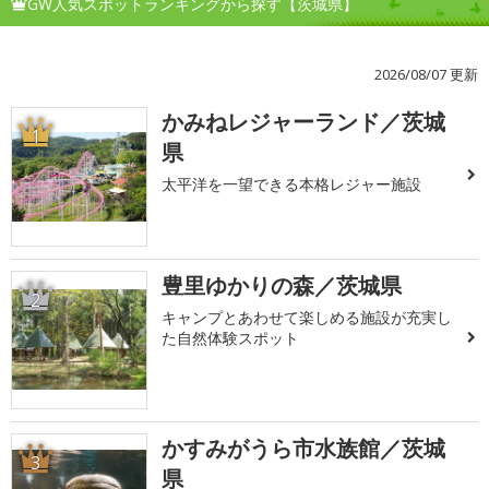
GW人気スポットランキングから探す【茨城県】
2026/08/07 更新
かみねレジャーランド／茨城
1
県
太平洋を一望できる本格レジャー施設
豊里ゆかりの森／茨城県
2
キャンプとあわせて楽しめる施設が充実し
た自然体験スポット
かすみがうら市水族館／茨城
3
県