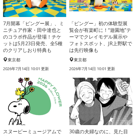
7月開幕「ピングー展」、ミ
「ピングー」初の体験型展
ニチュア作家・田中達也と
覧会が有楽町に！“遊園地”テ
のコラボ作品が登場！チケ
ーマでクレイモデル展示や
ットは5月23日発売、全5種
フォトスポット、JR上野駅で
のクリアしおり特典も
は先行映像も
東京都
東京都
2026年7月14日 10:01 更新
2026年7月14日 10:01 更新
スヌーピーミュージアムで
30歳の夫婦なのに、見た目