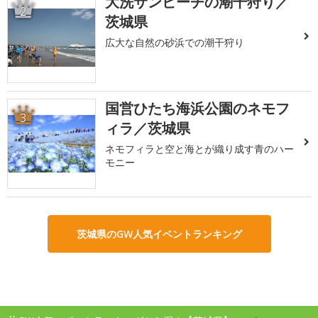
大洗サンビーチの潮干狩り／
2
茨城県
広大な自然の砂浜での潮干狩り
国営ひたち海浜公園のネモフ
3
ィラ／茨城県
ネモフィラと空と海とが織り成す青のハー
モニー
茨城県のGW人気イベントランキング