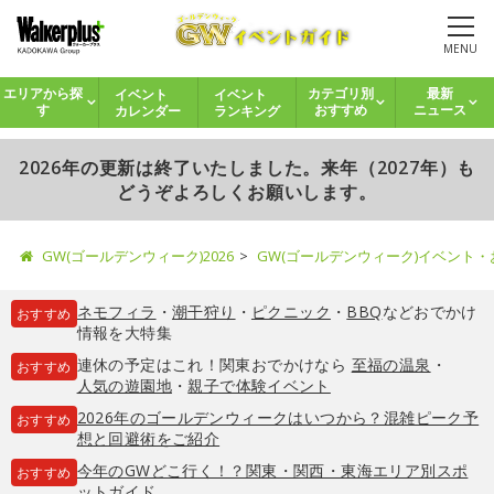
MENU
イベント
イベント
エリアから探
カテゴリ別
最新
カレンダー
ランキング
す
おすすめ
ニュース
2026年の更新は終了いたしました。来年（2027年）も
どうぞよろしくお願いします。
GW(ゴールデンウィーク)2026
GW(ゴールデンウィーク)イベント
ネモフィラ
・
潮干狩り
・
ピクニック
・
BBQ
などおでかけ
おすすめ
情報を大特集
連休の予定はこれ！関東おでかけなら
至福の温泉
・
おすすめ
人気の遊園地
・
親子で体験イベント
2026年のゴールデンウィークはいつから？混雑ピーク予
おすすめ
想と回避術をご紹介
今年のGWどこ行く！？関東・関西・東海エリア別スポ
おすすめ
ットガイド