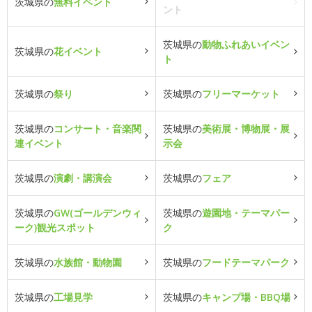
茨城県の
無料イベント
ント
茨城県の
動物ふれあいイベン
茨城県の
花イベント
ト
茨城県の
祭り
茨城県の
フリーマーケット
茨城県の
コンサート・音楽関
茨城県の
美術展・博物展・展
連イベント
示会
茨城県の
演劇・講演会
茨城県の
フェア
茨城県の
GW(ゴールデンウィ
茨城県の
遊園地・テーマパー
ーク)観光スポット
ク
茨城県の
水族館・動物園
茨城県の
フードテーマパーク
茨城県の
工場見学
茨城県の
キャンプ場・BBQ場