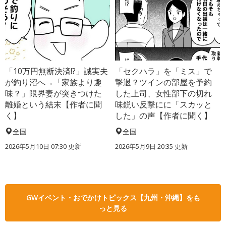
「10万円無断決済!?」誠実夫
「セクハラ」を「ミス」で
が釣り沼へ→「家族より趣
撃退？ツインの部屋を予約
味？」限界妻が突きつけた
した上司、女性部下の切れ
離婚という結末【作者に聞
味鋭い反撃にに「スカッと
く】
した」の声【作者に聞く】
全国
全国
2026年5月10日 07:30 更新
2026年5月9日 20:35 更新
GWイベント・おでかけトピックス【九州・沖縄】をも
っと見る