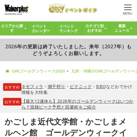
MENU
イベント
イベント
エリアから探
カテゴリ別
最新
カレンダー
ランキング
す
おすすめ
ニュース
2026年の更新は終了いたしました。来年（2027年）も
どうぞよろしくお願いします。
GW(ゴールデンウィーク)2026
九州・沖縄のGW(ゴールデンウィー
ネモフィラ
・
潮干狩り
・
ピクニック
・
BBQ
などおでかけ
おすすめ
情報を大特集
【最大12連休も】2026年のゴールデンウィークはいつか
おすすめ
ら？混雑ピーク予想と回避術をご紹介
かごしま近代文学館・かごしまメ
ルヘン館 ゴールデンウィークイ