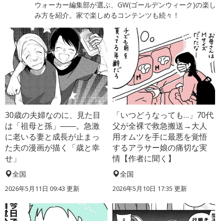
ウォーカー編集部が選ぶ、GW(ゴールデンウィーク)の楽し
み方を紹介。家で楽しめるコンテンツも続々！
30歳の夫婦なのに、見た目
「いつどうなっても…」70代
は「祖母と孫」――。急激
父が全裸で救急搬送→大人
に老いる妻と成長が止まっ
用オムツを手に最悪を覚悟
た夫の漫画が描く「歳と幸
するアラサー娘の痛切な実
せ」
情【作者に聞く】
全国
全国
2026年5月11日 09:43 更新
2026年5月10日 17:35 更新