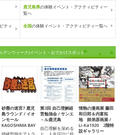
鹿児島県
の体験イベント・アクティビティ一
覧へ
ビティ
全国
の体験イベント・アクティビティ一覧へ
ルデンウィーク)イベント・おでかけスポット
砂塵の迷宮7 鹿児
第3回 自己理解経
情熱の漫画展 藤田
島ラウンド / イオ
営勉強会 / サンエ
和日郎＆内富拓
ンモール
－ル鹿児島
地 師弟原画展 /
KAGOSHIMA BAY
Li-Ka1920 2階特
自己理解を深める
設ギャラリー
踏破型脱出アトラ
と、人生設計に役