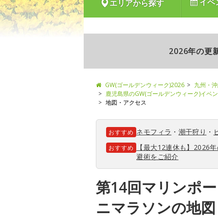
イベ
エリアから探す
2026年の
GW(ゴールデンウィーク)2026
九州・沖
鹿児島県のGW(ゴールデンウィーク)イベ
地図・アクセス
ネモフィラ
・
潮干狩り
・
おすすめ
【最大12連休も】202
おすすめ
避術をご紹介
第14回マリンポ
ニマラソンの地図