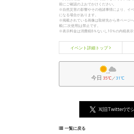
前にご確認の上おでかけください。
※自然災害の影響やその他諸事情により、イ
になる場合があります。
※掲載されている画像は取材先から本ページ
載(二次使用)は禁止です。
※表示料金は消費税8％ないし10％の内税表示
イベント詳細
トップ
今日
35℃
／
31℃
X(旧Twitter)
一覧に戻る