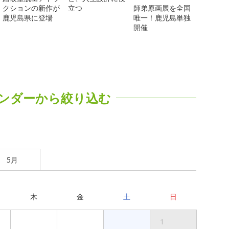
クションの新作が
立つ
師弟原画展を全国
鹿児島県に登場
唯一！鹿児島単独
開催
ンダーから絞り込む
5月
木
金
土
日
1