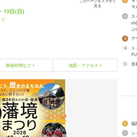
キ
1
このページをスマホで
見る
マ
19日(日)
ス
2
まで
u
ぶ
ア
3
ト
4
F
吉
5
開催時間など
地図・アクセス
福
1
シ
2