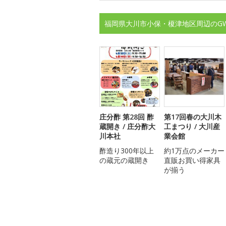
福岡県大川市小保・榎津地区周辺のG
庄分酢 第28回 酢
第17回春の大川木
蔵開き / 庄分酢大
工まつり / 大川産
川本社
業会館
酢造り300年以上
約1万点のメーカー
の蔵元の蔵開き
直販お買い得家具
が揃う