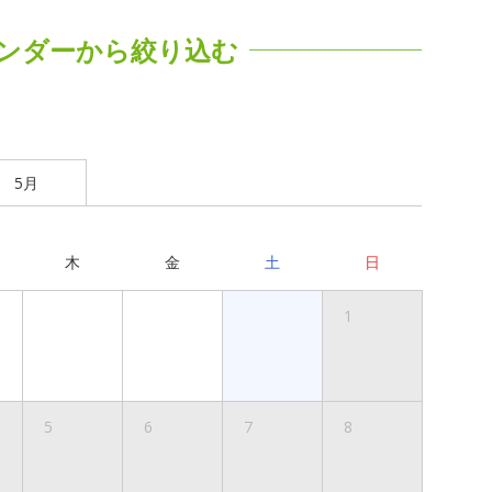
ンダーから絞り込む
5月
木
金
土
日
1
5
6
7
8