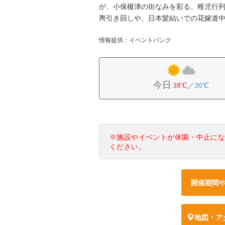
が、小保榎津の街なみを彩る。稚児行
輿引き回しや、日本髪結いでの花嫁道
情報提供：イベントバンク
今日
38℃
／
30℃
※施設やイベントが休園・中止に
ください。
開催期間
地図・ア