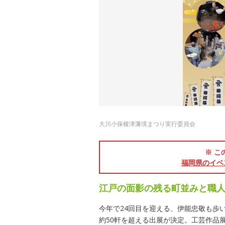
大川小保榎津藩境まつり実行委員会
※ こ
福岡県のイベ
江戸の面影の残る町並みと職
今年で24回目を迎える、伊能忠敬も歩
約50軒を超える出展が決定。工芸作品