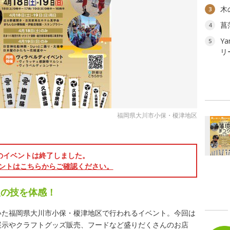
木
3
菖
4
Ya
5
リ
福岡県大川市小保・榎津地区
のイベントは終了しました。
ントはこちらからご確認ください。
人の技を体感！
いた福岡県大川市小保・榎津地区で行われるイベント。今回は
展示やクラフトグッズ販売、フードなど盛りだくさんのお店