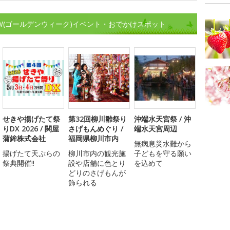
W(ゴールデンウィーク)イベント・おでかけスポット
せきや揚げたて祭
第32回柳川雛祭り
沖端水天宮祭 / 沖
りDX 2026 / 関屋
さげもんめぐり /
端水天宮周辺
蒲鉾株式会社
福岡県柳川市内
無病息災水難から
揚げたて天ぷらの
柳川市内の観光施
子どもを守る願い
祭典開催!!
設や店舗に色とり
を込めて
どりのさげもんが
飾られる