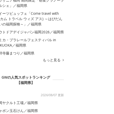
ッザニア福岡 期間限定「朝食グラノーラ
ルシェ」／福岡県
イーツビュッフェ「Come travel with
s(カム トラベル ウィズ アス) ～はぴだん
いの福岡探検～」／福岡県
ウトドアデイジャパン福岡2026／福岡県
ミカ・プラレールフェスティバル in
UKUOKA／福岡県
祥寺藤まつり／福岡県
もっと見る
GWの人気スポットランキング
【福岡県】
2026/08/07 更新
岡ヤクルト工場／福岡県
ャボン玉石けん／福岡県