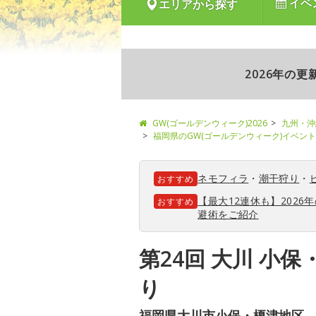
イベ
エリアから探す
2026年の
GW(ゴールデンウィーク)2026
九州・沖
福岡県のGW(ゴールデンウィーク)イベン
ネモフィラ
・
潮干狩り
・
おすすめ
【最大12連休も】202
おすすめ
避術をご紹介
第24回 大川 小保
り
福岡県大川市小保・榎津地区