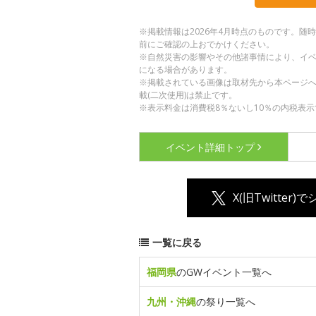
※掲載情報は2026年4月時点のものです。
前にご確認の上おでかけください。
※自然災害の影響やその他諸事情により、イ
になる場合があります。
※掲載されている画像は取材先から本ページ
載(二次使用)は禁止です。
※表示料金は消費税8％ないし10％の内税表示
イベント詳細
トップ
X(旧Twitter)
一覧に戻る
福岡県
のGWイベント一覧へ
九州・沖縄
の祭り一覧へ