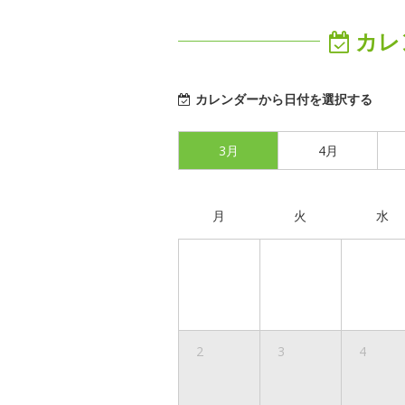
カレ
カレンダーから日付を選択する
3月
4月
月
火
水
2
3
4