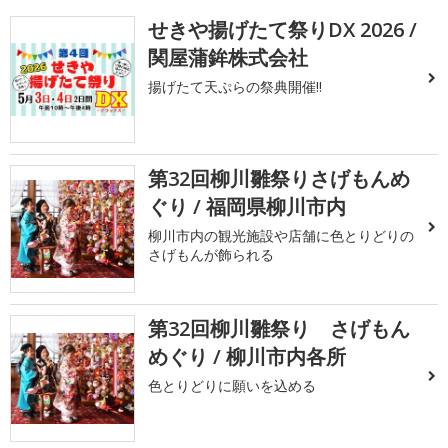
せきや揚げたて祭りDX 2026 /
関屋蒲鉾株式会社
揚げたて天ぷらの祭典開催!!
第32回柳川雛祭りさげもんめ
ぐり / 福岡県柳川市内
柳川市内の観光施設や店舗に色とりどりの
さげもんが飾られる
第32回柳川雛祭り さげもん
めぐり / 柳川市内各所
色とりどりに願いを込める