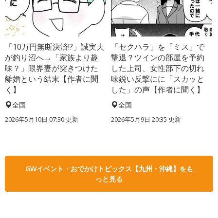
「10万円無断決済!?」誠実夫
「セクハラ」を「ミス」で
が釣り沼へ→「家族より趣
撃退？ツインの部屋を予約
味？」限界妻が突きつけた
した上司、女性部下の切れ
離婚という結末【作者に聞
味鋭い反撃にに「スカッと
く】
した」の声【作者に聞く】
全国
全国
2026年5月10日 07:30 更新
2026年5月9日 20:35 更新
GWイベント・おでかけトピックス【九州・沖縄】をも
っと見る