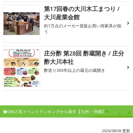
第17回春の大川木工まつり /
大川産業会館
約1万点のメーカー直販お買い得家具が揃
う
庄分酢 第28回 酢蔵開き / 庄分
酢大川本社
酢造り300年以上の蔵元の蔵開き
GW人気イベントランキングから探す【九州・沖縄】
2026/08/06 更新