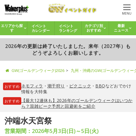
MENU
イベント
イベント
エリアから探
カテゴリ別
最新
カレンダー
ランキング
す
おすすめ
ニュース
2026年の更新は終了いたしました。来年（2027年）も
どうぞよろしくお願いします。
GW(ゴールデンウィーク)2026
九州・沖縄のGW(ゴールデンウィー
ネモフィラ
・
潮干狩り
・
ピクニック
・
BBQ
などおでかけ
おすすめ
情報を大特集
【最大12連休も】2026年のゴールデンウィークはいつか
おすすめ
ら？混雑ピーク予想と回避術をご紹介
沖端水天宮祭
営業期間：2026年5月3日(日)～5日(火)