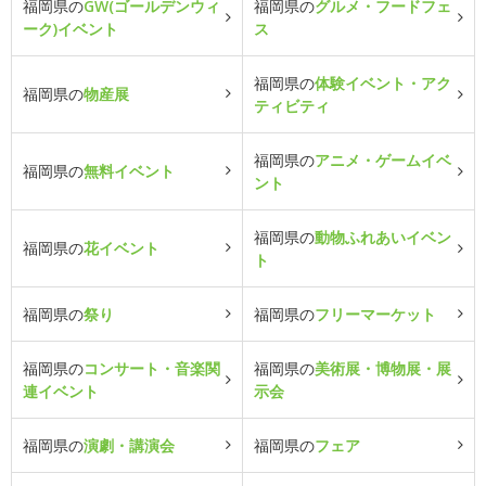
福岡県の
GW(ゴールデンウィ
福岡県の
グルメ・フードフェ
ーク)イベント
ス
福岡県の
体験イベント・アク
福岡県の
物産展
ティビティ
福岡県の
アニメ・ゲームイベ
福岡県の
無料イベント
ント
福岡県の
動物ふれあいイベン
福岡県の
花イベント
ト
福岡県の
祭り
福岡県の
フリーマーケット
福岡県の
コンサート・音楽関
福岡県の
美術展・博物展・展
連イベント
示会
福岡県の
演劇・講演会
福岡県の
フェア