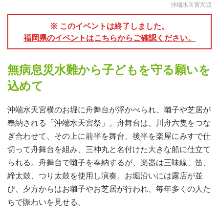
沖端水天宮周辺
※ このイベントは終了しました。
福岡県のイベントはこちらからご確認ください。
無病息災水難から子どもを守る願いを
込めて
沖端水天宮横のお堀に舟舞台が浮かべられ、囃子や芝居が
奉納される「沖端水天宮祭」。舟舞台は、川舟六隻をつな
ぎ合わせて、その上に前半を舞台、後半を楽屋にみすで仕
切って舟舞台を組み、三神丸と名付けた大きな船に仕立て
られる。舟舞台で囃子を奉納するが、楽器は三味線、笛、
締太鼓、つり太鼓を使用し演奏。お堀沿いには露店が並
び、夕方からはお囃子やお芝居が行われ、毎年多くの人た
ちで賑わいを見せる。