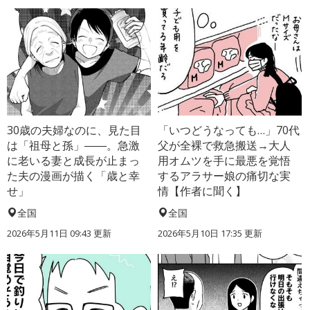
30歳の夫婦なのに、見た目
「いつどうなっても…」70代
は「祖母と孫」――。急激
父が全裸で救急搬送→大人
に老いる妻と成長が止まっ
用オムツを手に最悪を覚悟
た夫の漫画が描く「歳と幸
するアラサー娘の痛切な実
せ」
情【作者に聞く】
全国
全国
2026年5月11日 09:43 更新
2026年5月10日 17:35 更新