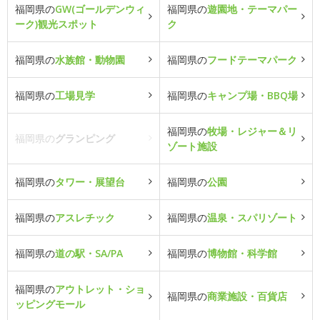
福岡県の
GW(ゴールデンウィ
福岡県の
遊園地・テーマパー
ーク)観光スポット
ク
福岡県の
水族館・動物園
福岡県の
フードテーマパーク
福岡県の
工場見学
福岡県の
キャンプ場・BBQ場
福岡県の
牧場・レジャー＆リ
福岡県の
グランピング
ゾート施設
福岡県の
タワー・展望台
福岡県の
公園
福岡県の
アスレチック
福岡県の
温泉・スパリゾート
福岡県の
道の駅・SA/PA
福岡県の
博物館・科学館
福岡県の
アウトレット・ショ
福岡県の
商業施設・百貨店
ッピングモール