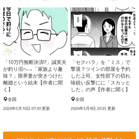
「10万円無断決済!?」誠実夫
「セクハラ」を「ミス」で
が釣り沼へ→「家族より趣
撃退？ツインの部屋を予約
味？」限界妻が突きつけた
した上司、女性部下の切れ
離婚という結末【作者に聞
味鋭い反撃にに「スカッと
く】
した」の声【作者に聞く】
全国
全国
2026年5月10日 07:30 更新
2026年5月9日 20:35 更新