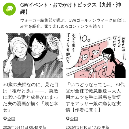
GWイベント・おでかけトピックス【九州・沖
縄】
ウォーカー編集部が選ぶ、GW(ゴールデンウィーク)の楽し
み方を紹介。家で楽しめるコンテンツも続々！
30歳の夫婦なのに、見た目
「いつどうなっても…」70代
は「祖母と孫」――。急激
父が全裸で救急搬送→大人
に老いる妻と成長が止まっ
用オムツを手に最悪を覚悟
た夫の漫画が描く「歳と幸
するアラサー娘の痛切な実
せ」
情【作者に聞く】
全国
全国
2026年5月11日 09:43 更新
2026年5月10日 17:35 更新