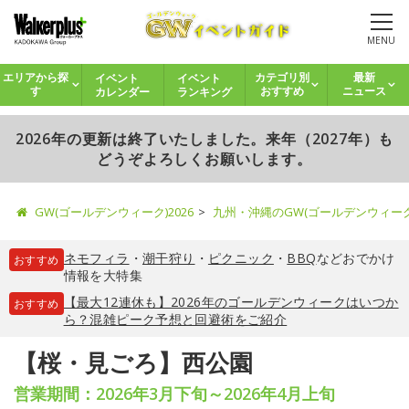
MENU
イベント
イベント
エリアから探
カテゴリ別
最新
カレンダー
ランキング
す
おすすめ
ニュース
2026年の更新は終了いたしました。来年（2027年）も
どうぞよろしくお願いします。
GW(ゴールデンウィーク)2026
九州・沖縄のGW(ゴールデンウィー
ネモフィラ
・
潮干狩り
・
ピクニック
・
BBQ
などおでかけ
おすすめ
情報を大特集
【最大12連休も】2026年のゴールデンウィークはいつか
おすすめ
ら？混雑ピーク予想と回避術をご紹介
【桜・見ごろ】西公園
営業期間：2026年3月下旬～2026年4月上旬