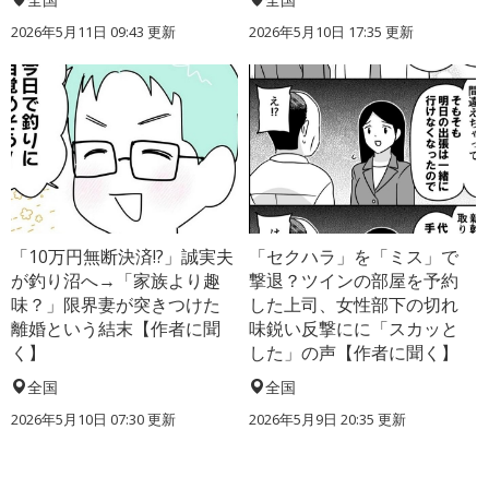
2026年5月11日 09:43 更新
2026年5月10日 17:35 更新
「10万円無断決済!?」誠実夫
「セクハラ」を「ミス」で
が釣り沼へ→「家族より趣
撃退？ツインの部屋を予約
味？」限界妻が突きつけた
した上司、女性部下の切れ
離婚という結末【作者に聞
味鋭い反撃にに「スカッと
く】
した」の声【作者に聞く】
全国
全国
2026年5月10日 07:30 更新
2026年5月9日 20:35 更新