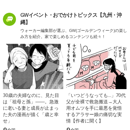
GWイベント・おでかけトピックス【九州・沖
縄】
ウォーカー編集部が選ぶ、GW(ゴールデンウィーク)の楽し
み方を紹介。家で楽しめるコンテンツも続々！
30歳の夫婦なのに、見た目
「いつどうなっても…」70代
は「祖母と孫」――。急激
父が全裸で救急搬送→大人
に老いる妻と成長が止まっ
用オムツを手に最悪を覚悟
た夫の漫画が描く「歳と幸
するアラサー娘の痛切な実
せ」
情【作者に聞く】
全国
全国