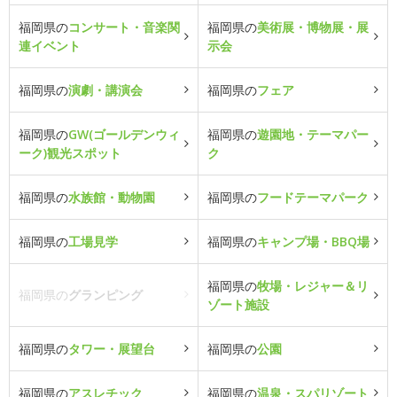
福岡県の
コンサート・音楽関
福岡県の
美術展・博物展・展
連イベント
示会
福岡県の
演劇・講演会
福岡県の
フェア
福岡県の
GW(ゴールデンウィ
福岡県の
遊園地・テーマパー
ーク)観光スポット
ク
福岡県の
水族館・動物園
福岡県の
フードテーマパーク
福岡県の
工場見学
福岡県の
キャンプ場・BBQ場
福岡県の
牧場・レジャー＆リ
福岡県の
グランピング
ゾート施設
福岡県の
タワー・展望台
福岡県の
公園
福岡県の
アスレチック
福岡県の
温泉・スパリゾート