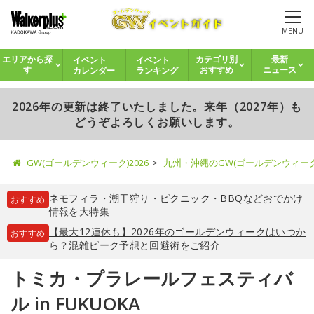
MENU
イベント
イベント
エリアから探
カテゴリ別
最新
カレンダー
ランキング
す
おすすめ
ニュース
2026年の更新は終了いたしました。来年（2027年）も
どうぞよろしくお願いします。
GW(ゴールデンウィーク)2026
九州・沖縄のGW(ゴールデンウィー
ネモフィラ
・
潮干狩り
・
ピクニック
・
BBQ
などおでかけ
おすすめ
情報を大特集
【最大12連休も】2026年のゴールデンウィークはいつか
おすすめ
ら？混雑ピーク予想と回避術をご紹介
トミカ・プラレールフェスティバ
ル in FUKUOKA