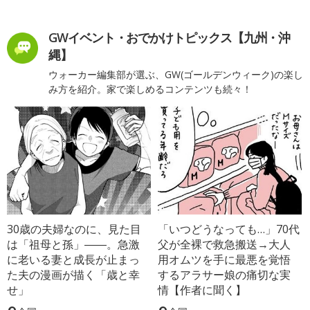
GWイベント・おでかけトピックス【九州・沖
縄】
ウォーカー編集部が選ぶ、GW(ゴールデンウィーク)の楽し
み方を紹介。家で楽しめるコンテンツも続々！
30歳の夫婦なのに、見た目
「いつどうなっても…」70代
は「祖母と孫」――。急激
父が全裸で救急搬送→大人
に老いる妻と成長が止まっ
用オムツを手に最悪を覚悟
た夫の漫画が描く「歳と幸
するアラサー娘の痛切な実
せ」
情【作者に聞く】