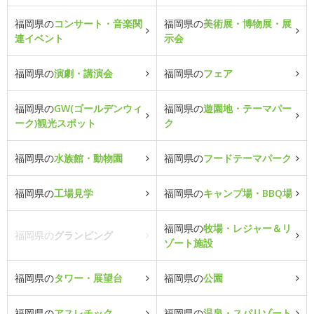
福岡県の
コンサート・音楽関
福岡県の
美術展・博物展・展
連イベント
示会
福岡県の
演劇・講演会
福岡県の
フェア
福岡県の
GW(ゴールデンウィ
福岡県の
遊園地・テーマパー
ーク)観光スポット
ク
福岡県の
水族館・動物園
福岡県の
フードテーマパーク
福岡県の
工場見学
福岡県の
キャンプ場・BBQ場
福岡県の
牧場・レジャー＆リ
福岡県の
グランピング
ゾート施設
福岡県の
タワー・展望台
福岡県の
公園
福岡県の
アスレチック
福岡県の
温泉・スパリゾート