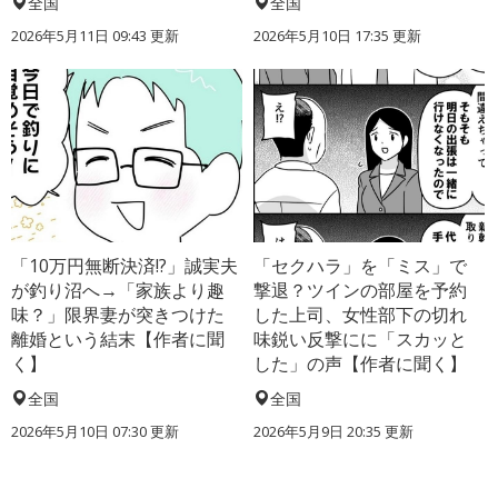
全国
全国
2026年5月11日 09:43 更新
2026年5月10日 17:35 更新
「10万円無断決済!?」誠実夫
「セクハラ」を「ミス」で
が釣り沼へ→「家族より趣
撃退？ツインの部屋を予約
味？」限界妻が突きつけた
した上司、女性部下の切れ
離婚という結末【作者に聞
味鋭い反撃にに「スカッと
く】
した」の声【作者に聞く】
全国
全国
2026年5月10日 07:30 更新
2026年5月9日 20:35 更新