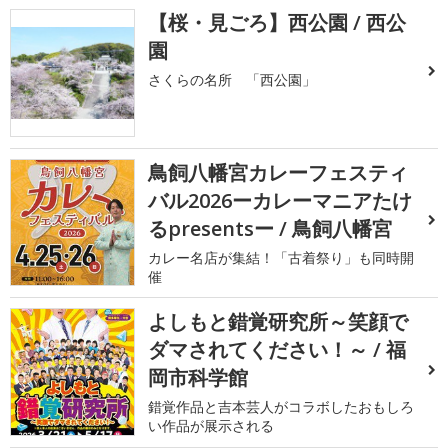
【桜・見ごろ】西公園 / 西公
園
さくらの名所 「西公園」
鳥飼八幡宮カレーフェスティ
バル2026ーカレーマニアたけ
るpresentsー / 鳥飼八幡宮
カレー名店が集結！「古着祭り」も同時開
催
よしもと錯覚研究所～笑顔で
ダマされてください！～ / 福
岡市科学館
錯覚作品と吉本芸人がコラボしたおもしろ
い作品が展示される