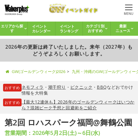
MENU
イベント
イベント
エリアから探
カテゴリ別
最新
カレンダー
ランキング
す
おすすめ
ニュース
2026年の更新は終了いたしました。来年（2027年）も
どうぞよろしくお願いします。
GW(ゴールデンウィーク)2026
九州・沖縄のGW(ゴールデンウィー
ネモフィラ
・
潮干狩り
・
ピクニック
・
BBQ
などおでかけ
おすすめ
情報を大特集
【最大12連休も】2026年のゴールデンウィークはいつか
おすすめ
ら？混雑ピーク予想と回避術をご紹介
第2回 ロハスパーク福岡@舞鶴公園
営業期間：2026年5月2日(土)～6日(水)