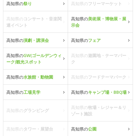
高知県の
祭り
高知県の
フリーマーケット
高知県の
コンサート・音楽関
高知県の
美術展・博物展・展
連イベント
示会
高知県の
演劇・講演会
高知県の
フェア
高知県の
GW(ゴールデンウィ
高知県の
遊園地・テーマパー
ーク)観光スポット
ク
高知県の
水族館・動物園
高知県の
フードテーマパーク
高知県の
工場見学
高知県の
キャンプ場・BBQ場
高知県の
牧場・レジャー＆リ
高知県の
グランピング
ゾート施設
高知県の
タワー・展望台
高知県の
公園