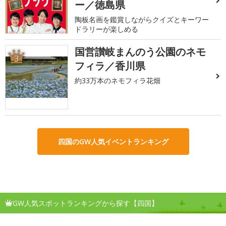
ー／徳島県
陶板名画を鑑賞しながらクイズとキーワー
ドラリーが楽しめる
国営讃岐まんのう公園のネモ
3
フィラ／香川県
約33万本のネモフィラ花畑
四国のGW人気イベントランキング
GW人気スポットランキングから探す【四国】