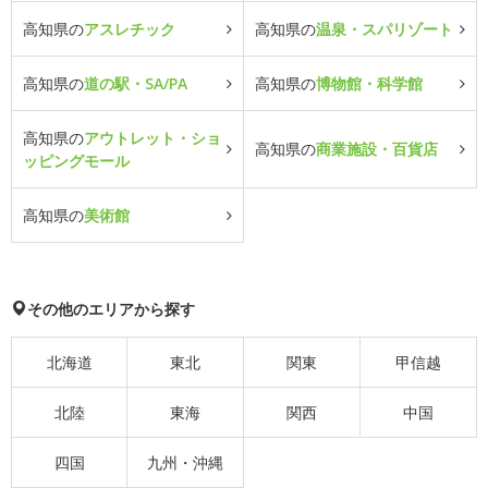
高知県の
アスレチック
高知県の
温泉・スパリゾート
高知県の
道の駅・SA/PA
高知県の
博物館・科学館
高知県の
アウトレット・ショ
高知県の
商業施設・百貨店
ッピングモール
高知県の
美術館
その他のエリアから探す
北海道
東北
関東
甲信越
北陸
東海
関西
中国
四国
九州・沖縄