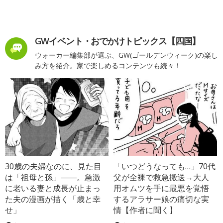
GWイベント・おでかけトピックス【四国】
ウォーカー編集部が選ぶ、GW(ゴールデンウィーク)の楽し
み方を紹介。家で楽しめるコンテンツも続々！
30歳の夫婦なのに、見た目
「いつどうなっても…」70代
は「祖母と孫」――。急激
父が全裸で救急搬送→大人
に老いる妻と成長が止まっ
用オムツを手に最悪を覚悟
た夫の漫画が描く「歳と幸
するアラサー娘の痛切な実
せ」
情【作者に聞く】