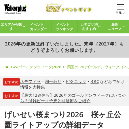
MENU
イベント
イベント
エリアから探
カテゴリ別
最新
カレンダー
ランキング
す
おすすめ
ニュース
2026年の更新は終了いたしました。来年（2027年）も
どうぞよろしくお願いします。
GW(ゴールデンウィーク)2026
四国のGW(ゴールデンウィーク)イ
ネモフィラ
・
潮干狩り
・
ピクニック
・
BBQ
などおでかけ
おすすめ
情報を大特集
【最大12連休も】2026年のゴールデンウィークはいつか
おすすめ
ら？混雑ピーク予想と回避術をご紹介
げいせい桜まつり2026 桜ヶ丘公
園ライトアップの詳細データ