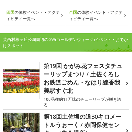
四国
の体験イベント・アクテ
全国
の体験イベント・アクテ
ィビティ一覧へ
ィビティ一覧へ
芸西村桜ヶ丘公園周辺のGW(ゴールデンウィーク)イベント・おでか
けスポット
第19回 かがみ花フェスタチュ
ーリップまつり / 土佐くろし
お鉄道ごめん・なはり線香我
美駅すぐ北
100品種約11万球のチューリップが咲き誇
る
第18回土佐塩の道30キロメー
トルうぉーく / 赤岡保健セン