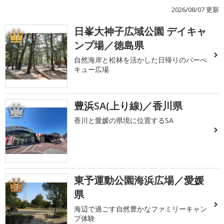
2026/08/07 更新
日峯大神子広域公園 デイキャ
1
ンプ場／徳島県
自然海岸と松林を活かした日帰りのバーべ
キュー広場
豊浜SA(上り線)／香川県
2
香川と愛媛の県境に位置するSA
東予運動公園海浜広場／愛媛
3
県
海辺で過ごす自然豊かなファミリーキャン
プ体験