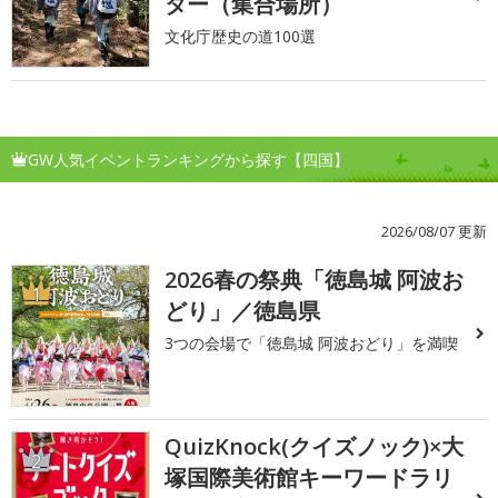
ター（集合場所）
文化庁歴史の道100選
GW人気イベントランキングから探す【四国】
2026/08/07 更新
2026春の祭典「徳島城 阿波お
1
どり」／徳島県
3つの会場で「徳島城 阿波おどり」を満喫
QuizKnock(クイズノック)×大
2
塚国際美術館キーワードラリ