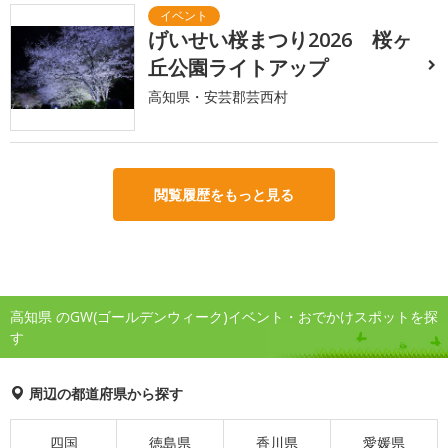
げいせい桜まつり2026 桜ヶ
丘公園ライトアップ
高知県・安芸郡芸西村
閲覧履歴をもっと見る
高知県 のGW(ゴールデンウィーク)イベント・おでかけスポットを探
す
周辺の都道府県から探す
四国
徳島県
香川県
愛媛県