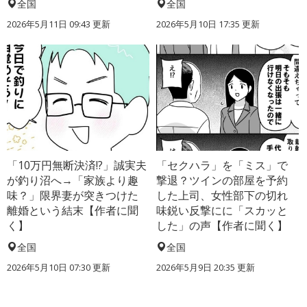
全国
全国
2026年5月11日 09:43 更新
2026年5月10日 17:35 更新
「10万円無断決済!?」誠実夫
「セクハラ」を「ミス」で
が釣り沼へ→「家族より趣
撃退？ツインの部屋を予約
味？」限界妻が突きつけた
した上司、女性部下の切れ
離婚という結末【作者に聞
味鋭い反撃にに「スカッと
く】
した」の声【作者に聞く】
全国
全国
2026年5月10日 07:30 更新
2026年5月9日 20:35 更新