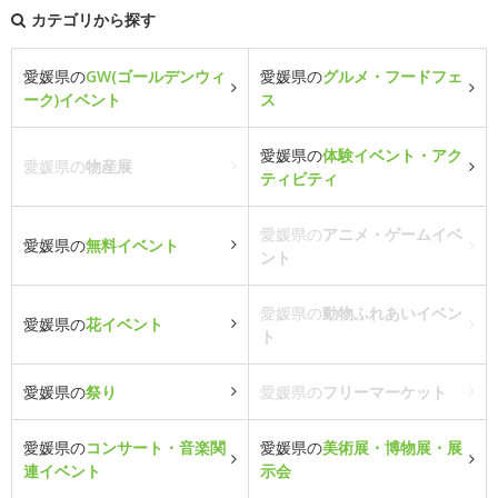
カテゴリから探す
愛媛県の
GW(ゴールデンウィ
愛媛県の
グルメ・フードフェ
ーク)イベント
ス
愛媛県の
体験イベント・アク
愛媛県の
物産展
ティビティ
愛媛県の
アニメ・ゲームイベ
愛媛県の
無料イベント
ント
愛媛県の
動物ふれあいイベン
愛媛県の
花イベント
ト
愛媛県の
祭り
愛媛県の
フリーマーケット
愛媛県の
コンサート・音楽関
愛媛県の
美術展・博物展・展
連イベント
示会