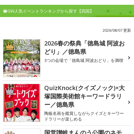
GW人気イベントランキングから探す【四国】
2026/08/07 更新
2026春の祭典「徳島城 阿波お
1
どり」／徳島県
3つの会場で「徳島城 阿波おどり」を満喫
QuizKnock(クイズノック)×大
2
塚国際美術館キーワードラリ
ー／徳島県
陶板名画を鑑賞しながらクイズとキーワー
ドラリーが楽しめる
国営讃岐まんのう公園のネモ