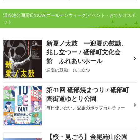
通谷池公園周辺のGW(ゴールデンウィーク)イベント・おでかけスポ
ット
新夏ノ太鼓 ー迎夏の鼓動、
兆し立つー / 砥部町文化会
館 ふれあいホール
迎夏の鼓動、兆し立つ
第41回 砥部焼まつり / 砥部町
陶街道ゆとり公園
毎日使いたい、愛媛のポップカルチャー
【桜・見ごろ】金毘羅山公園