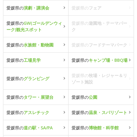
愛媛県の
演劇・講演会
愛媛県の
フェア
愛媛県の
GW(ゴールデンウィ
愛媛県の
遊園地・テーマパー
ーク)観光スポット
ク
愛媛県の
水族館・動物園
愛媛県の
フードテーマパーク
愛媛県の
工場見学
愛媛県の
キャンプ場・BBQ場
愛媛県の
牧場・レジャー＆リ
愛媛県の
グランピング
ゾート施設
愛媛県の
タワー・展望台
愛媛県の
公園
愛媛県の
アスレチック
愛媛県の
温泉・スパリゾート
愛媛県の
道の駅・SA/PA
愛媛県の
博物館・科学館