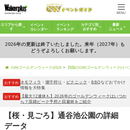
MENU
イベント
イベント
エリアから探
カテゴリ別
最新
カレンダー
ランキング
す
おすすめ
ニュース
2026年の更新は終了いたしました。来年（2027年）も
どうぞよろしくお願いします。
GW(ゴールデンウィーク)2026
四国のGW(ゴールデンウィーク)イ
ネモフィラ
・
潮干狩り
・
ピクニック
・
BBQ
などおでかけ
おすすめ
情報を大特集
【最大12連休も】2026年のゴールデンウィークはいつか
おすすめ
ら？混雑ピーク予想と回避術をご紹介
【桜・見ごろ】通谷池公園の詳細
データ