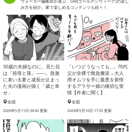
ウォーカー編集部が選ぶ、GW(ゴールデンウィーク)の楽し
み方を紹介。家で楽しめるコンテンツも続々！
30歳の夫婦なのに、見た目
「いつどうなっても…」70代
は「祖母と孫」――。急激
父が全裸で救急搬送→大人
に老いる妻と成長が止まっ
用オムツを手に最悪を覚悟
た夫の漫画が描く「歳と幸
するアラサー娘の痛切な実
せ」
情【作者に聞く】
全国
全国
2026年5月11日 09:43 更新
2026年5月10日 17:35 更新