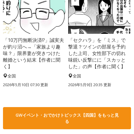
「10万円無断決済!?」誠実夫
「セクハラ」を「ミス」で
が釣り沼へ→「家族より趣
撃退？ツインの部屋を予約
味？」限界妻が突きつけた
した上司、女性部下の切れ
離婚という結末【作者に聞
味鋭い反撃にに「スカッと
く】
した」の声【作者に聞く】
全国
全国
2026年5月10日 07:30 更新
2026年5月9日 20:35 更新
GWイベント・おでかけトピックス【四国】をもっと見
る