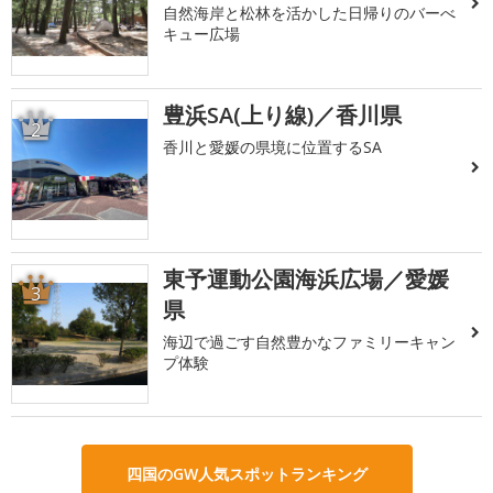
自然海岸と松林を活かした日帰りのバーべ
キュー広場
豊浜SA(上り線)／香川県
2
香川と愛媛の県境に位置するSA
東予運動公園海浜広場／愛媛
3
県
海辺で過ごす自然豊かなファミリーキャン
プ体験
四国のGW人気スポットランキング