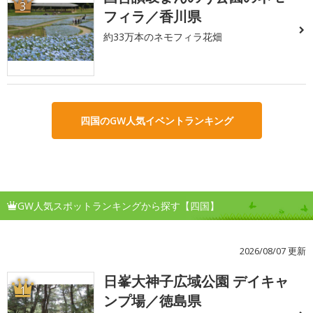
3
フィラ／香川県
約33万本のネモフィラ花畑
四国のGW人気イベントランキング
GW人気スポットランキングから探す【四国】
2026/08/07 更新
日峯大神子広域公園 デイキャ
1
ンプ場／徳島県