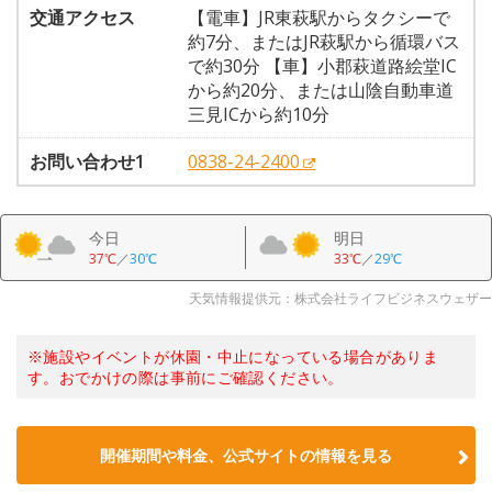
交通アクセス
【電車】JR東萩駅からタクシーで
約7分、またはJR萩駅から循環バス
で約30分 【車】小郡萩道路絵堂IC
から約20分、または山陰自動車道
三見ICから約10分
お問い合わせ1
0838-24-2400
今日
明日
37℃
／
30℃
33℃
／
29℃
天気情報提供元：株式会社ライフビジネスウェザー
※施設やイベントが休園・中止になっている場合がありま
す。おでかけの際は事前にご確認ください。
開催期間や料金、公式サイトの
情報を見る