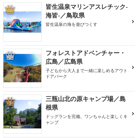
皆生温泉マリンアスレチック-
1
海皆-／鳥取県
皆生温泉の海を遊びつくす
フォレストアドベンチャー・
2
広島／広島県
子どもから大人まで一緒に楽しめるアウト
ドアパーク
三瓶山北の原キャンプ場／島
3
根県
ドッグランを完備。ワンちゃんと楽しくキ
ャンプ