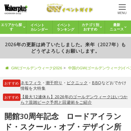
MENU
イベント
イベント
エリアから探
カテゴリ別
最新
カレンダー
ランキング
す
おすすめ
ニュース
2026年の更新は終了いたしました。来年（2027年）も
どうぞよろしくお願いします。
GW(ゴールデンウィーク)2026
中国のGW(ゴールデンウィーク)イ
ネモフィラ
・
潮干狩り
・
ピクニック
・
BBQ
などおでかけ
おすすめ
情報を大特集
【最大12連休も】2026年のゴールデンウィークはいつか
おすすめ
ら？混雑ピーク予想と回避術をご紹介
開館30周年記念 ロードアイラン
ド・スクール・オブ・デザイン所