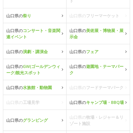
ト
山口県の
祭り
山口県の
フリーマーケット
山口県の
コンサート・音楽関
山口県の
美術展・博物展・展
連イベント
示会
山口県の
演劇・講演会
山口県の
フェア
山口県の
GW(ゴールデンウィ
山口県の
遊園地・テーマパー
ーク)観光スポット
ク
山口県の
水族館・動物園
山口県の
フードテーマパーク
山口県の
工場見学
山口県の
キャンプ場・BBQ場
山口県の
牧場・レジャー＆リ
山口県の
グランピング
ゾート施設