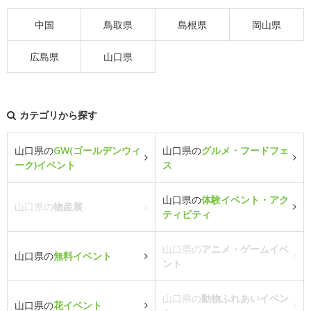
中国
鳥取県
島根県
岡山県
広島県
山口県
カテゴリから探す
山口県の
GW(ゴールデンウィ
山口県の
グルメ・フードフェ
ーク)イベント
ス
山口県の
体験イベント・アク
山口県の
物産展
ティビティ
山口県の
アニメ・ゲームイベ
山口県の
無料イベント
ント
山口県の
動物ふれあいイベン
山口県の
花イベント