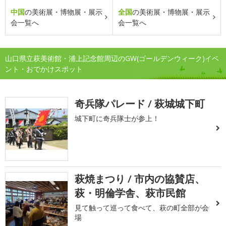
中国
の美術展・博物展・展示
全国
の美術展・博物展・展示
会一覧へ
会一覧へ
山口県立萩美術館・浦上記念館周辺のGW(ゴールデンウィーク)イベ
ント・おでかけスポット
奇兵隊パレード / 萩城城下町
城下町に奇兵隊士が参上！
萩焼まつり / 市内の協賛店、
萩・明倫学舎、萩市民館
見て触って巡って食べて、萩の町全部が会
場