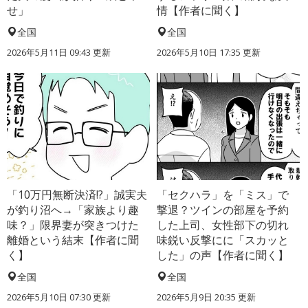
せ」
情【作者に聞く】
全国
全国
2026年5月11日 09:43 更新
2026年5月10日 17:35 更新
「10万円無断決済!?」誠実夫
「セクハラ」を「ミス」で
が釣り沼へ→「家族より趣
撃退？ツインの部屋を予約
味？」限界妻が突きつけた
した上司、女性部下の切れ
離婚という結末【作者に聞
味鋭い反撃にに「スカッと
く】
した」の声【作者に聞く】
全国
全国
2026年5月10日 07:30 更新
2026年5月9日 20:35 更新