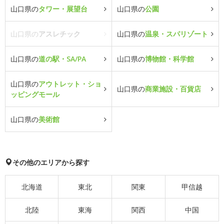
山口県の
タワー・展望台
山口県の
公園
山口県の
アスレチック
山口県の
温泉・スパリゾート
山口県の
道の駅・SA/PA
山口県の
博物館・科学館
山口県の
アウトレット・ショ
山口県の
商業施設・百貨店
ッピングモール
山口県の
美術館
その他のエリアから探す
北海道
東北
関東
甲信越
北陸
東海
関西
中国