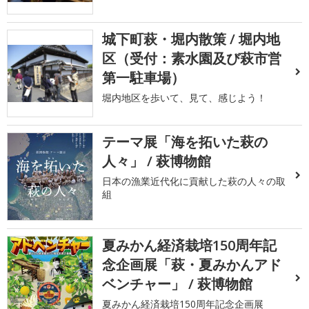
城下町萩・堀内散策 / 堀内地
区（受付：素水園及び萩市営
第一駐車場）
堀内地区を歩いて、見て、感じよう！
テーマ展「海を拓いた萩の
人々」 / 萩博物館
日本の漁業近代化に貢献した萩の人々の取
組
夏みかん経済栽培150周年記
念企画展「萩・夏みかんアド
ベンチャー」 / 萩博物館
夏みかん経済栽培150周年記念企画展