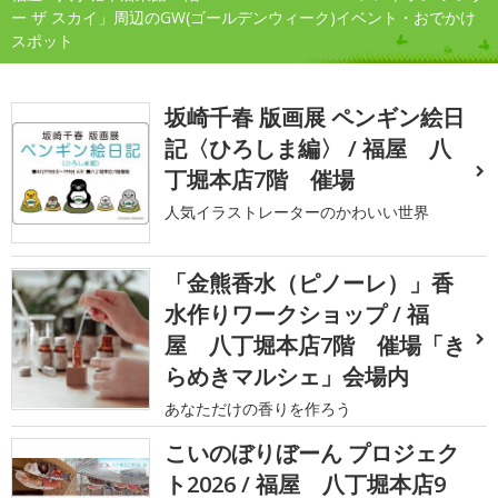
ー ザ スカイ」周辺のGW(ゴールデンウィーク)イベント・おでかけ
スポット
坂崎千春 版画展 ペンギン絵日
記〈ひろしま編〉 / 福屋 八
丁堀本店7階 催場
人気イラストレーターのかわいい世界
「金熊香水（ピノーレ）」香
水作りワークショップ / 福
屋 八丁堀本店7階 催場「き
らめきマルシェ」会場内
あなただけの香りを作ろう
こいのぼりぼーん プロジェク
ト2026 / 福屋 八丁堀本店9