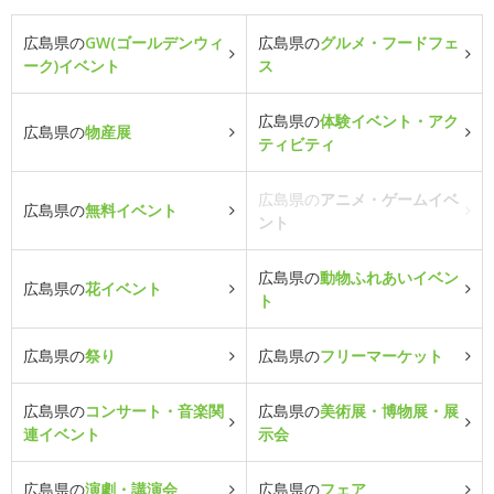
広島県の
GW(ゴールデンウィ
広島県の
グルメ・フードフェ
ーク)イベント
ス
広島県の
体験イベント・アク
広島県の
物産展
ティビティ
広島県の
アニメ・ゲームイベ
広島県の
無料イベント
ント
広島県の
動物ふれあいイベン
広島県の
花イベント
ト
広島県の
祭り
広島県の
フリーマーケット
広島県の
コンサート・音楽関
広島県の
美術展・博物展・展
連イベント
示会
広島県の
演劇・講演会
広島県の
フェア