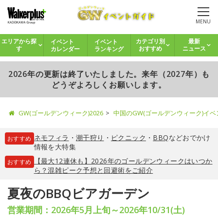
MENU
イベント
イベント
エリアから探
カテゴリ別
最新
カレンダー
ランキング
す
おすすめ
ニュース
2026年の更新は終了いたしました。来年（2027年）も
どうぞよろしくお願いします。
GW(ゴールデンウィーク)2026
中国のGW(ゴールデンウィーク)イ
ネモフィラ
・
潮干狩り
・
ピクニック
・
BBQ
などおでかけ
おすすめ
情報を大特集
【最大12連休も】2026年のゴールデンウィークはいつか
おすすめ
ら？混雑ピーク予想と回避術をご紹介
夏夜のBBQビアガーデン
営業期間：2026年5月上旬～2026年10/31(土)