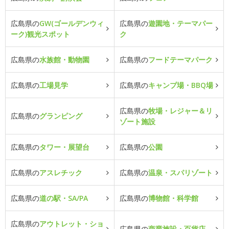
広島県の
GW(ゴールデンウィ
広島県の
遊園地・テーマパー
ーク)観光スポット
ク
広島県の
水族館・動物園
広島県の
フードテーマパーク
広島県の
工場見学
広島県の
キャンプ場・BBQ場
広島県の
牧場・レジャー＆リ
広島県の
グランピング
ゾート施設
広島県の
タワー・展望台
広島県の
公園
広島県の
アスレチック
広島県の
温泉・スパリゾート
広島県の
道の駅・SA/PA
広島県の
博物館・科学館
広島県の
アウトレット・ショ
広島県の
商業施設・百貨店