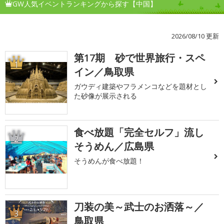
GW人気イベントランキングから探す【中国】
2026/08/10 更新
第17期 砂で世界旅行・スペ
1
イン／鳥取県
ガウディ建築やフラメンコなどを題材とし
た砂像が展示される
食べ放題「完全セルフ」流し
2
そうめん／広島県
そうめんが食べ放題！
刀装の美～武士のお洒落～／
3
鳥取県