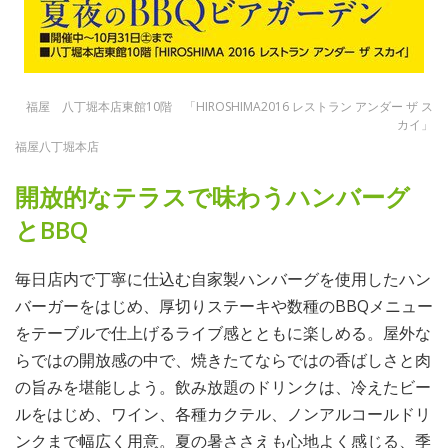
福屋 八丁堀本店東館10階 「HIROSHIMA2016 レストラン アンダー ザ ス
カイ」
福屋八丁堀本店
開放的なテラスで味わうハンバーグ
とBBQ
毎日店内で丁寧に仕込む自家製ハンバーグを使用したハン
バーガーをはじめ、厚切りステーキや数種のBBQメニュー
をテーブルで仕上げるライブ感とともに楽しめる。屋外な
らではの開放感の中で、焼きたてならではの香ばしさと肉
の旨みを堪能しよう。飲み放題のドリンクは、冷えたビー
ルをはじめ、ワイン、各種カクテル、ノンアルコールドリ
ンクまで幅広く用意。夏の暑ささえも心地よく感じる、季