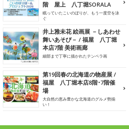
階 屋上 八丁堀SORALA
眠っていたこいのぼりが、もう一度空を泳
ぐ
井上雅未花 絵画展 －しあわせ
舞いあそび－ / 福屋 八丁堀
本店7階 美術画廊
細部まで丁寧に描かれたテンペラ画
第19回春の北海道の物産展 /
福屋 八丁堀本店8階･7階催
場
大自然の恵み豊かな北海道のグルメ勢揃
い！