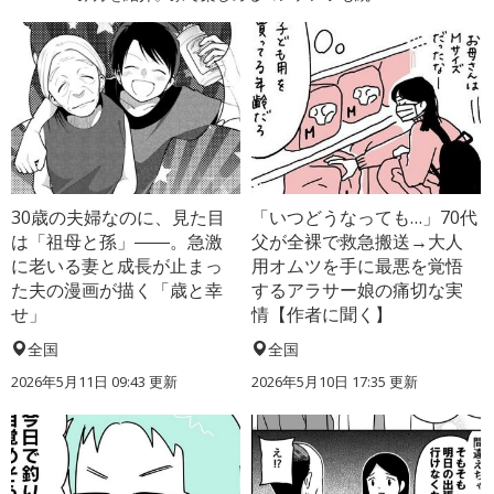
30歳の夫婦なのに、見た目
「いつどうなっても…」70代
は「祖母と孫」――。急激
父が全裸で救急搬送→大人
に老いる妻と成長が止まっ
用オムツを手に最悪を覚悟
た夫の漫画が描く「歳と幸
するアラサー娘の痛切な実
せ」
情【作者に聞く】
全国
全国
2026年5月11日 09:43 更新
2026年5月10日 17:35 更新