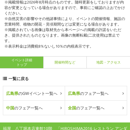
※掲載情報は2026年8月時点のものです。随時更新をしておりますが内
容が変更となっている場合がありますので、事前にご確認の上おでかけ
ください。
※自然災害の影響やその他諸事情により、イベントの開催情報、施設の
営業時間、植物の開花・見頃期間などは変更になる場合があります。
※掲載されている画像は取材先から本ページへの掲載の許諾をいただ
き、提供されたものとなります。画像の無断転載(二次使用)は禁止で
す。
※表示料金は消費税8％ないし10％の内税表示です。
イベント詳細
開催時間など
地図・アクセス
トップ
一覧に戻る
広島県
のGWイベント一覧へ
広島県
のフェア一覧へ
中国
のフェア一覧へ
全国
のフェア一覧へ
福屋 八丁堀本店東館10階 「HIROSHIMA2016 レストラン アンダ