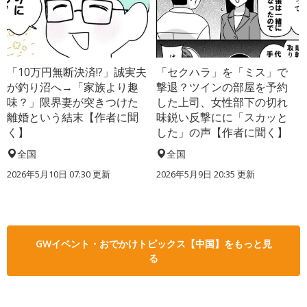
「10万円無断決済!?」誠実夫
「セクハラ」を「ミス」で
が釣り沼へ→「家族より趣
撃退？ツインの部屋を予約
味？」限界妻が突きつけた
した上司、女性部下の切れ
離婚という結末【作者に聞
味鋭い反撃にに「スカッと
く】
した」の声【作者に聞く】
全国
全国
2026年5月10日 07:30 更新
2026年5月9日 20:35 更新
GWイベント・おでかけトピックス【中国】をもっと見
る