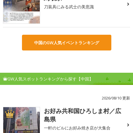
刀装具にみる武士の美意識
中国のGW人気イベントランキング
GW人気スポットランキングから探す【中国】
2026/08/10 更新
お好み共和国ひろしま村／広
1
島県
一軒のビルにお好み焼き店が大集合