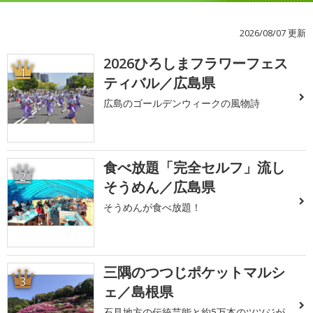
2026/08/07 更新
2026ひろしまフラワーフェス
1
ティバル／広島県
広島のゴールデンウィークの風物詩
食べ放題「完全セルフ」流し
2
そうめん／広島県
そうめんが食べ放題！
三隅のつつじポケットマルシ
3
ェ／島根県
石見地方の伝統芸能と約5万本のツツジが