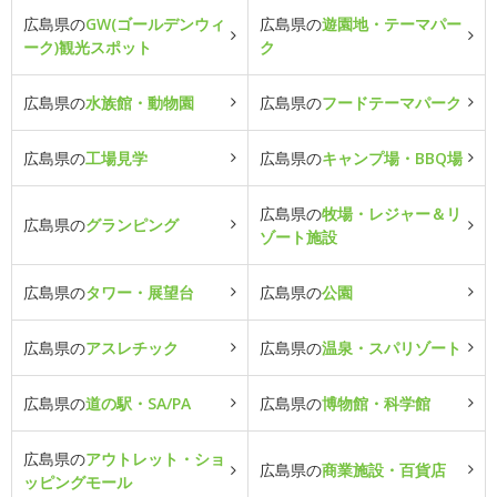
広島県の
GW(ゴールデンウィ
広島県の
遊園地・テーマパー
ーク)観光スポット
ク
広島県の
水族館・動物園
広島県の
フードテーマパーク
広島県の
工場見学
広島県の
キャンプ場・BBQ場
広島県の
牧場・レジャー＆リ
広島県の
グランピング
ゾート施設
広島県の
タワー・展望台
広島県の
公園
広島県の
アスレチック
広島県の
温泉・スパリゾート
広島県の
道の駅・SA/PA
広島県の
博物館・科学館
広島県の
アウトレット・ショ
広島県の
商業施設・百貨店
ッピングモール