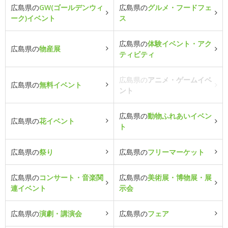
広島県の
GW(ゴールデンウィ
広島県の
グルメ・フードフェ
ーク)イベント
ス
広島県の
体験イベント・アク
広島県の
物産展
ティビティ
広島県の
アニメ・ゲームイベ
広島県の
無料イベント
ント
広島県の
動物ふれあいイベン
広島県の
花イベント
ト
広島県の
祭り
広島県の
フリーマーケット
広島県の
コンサート・音楽関
広島県の
美術展・博物展・展
連イベント
示会
広島県の
演劇・講演会
広島県の
フェア