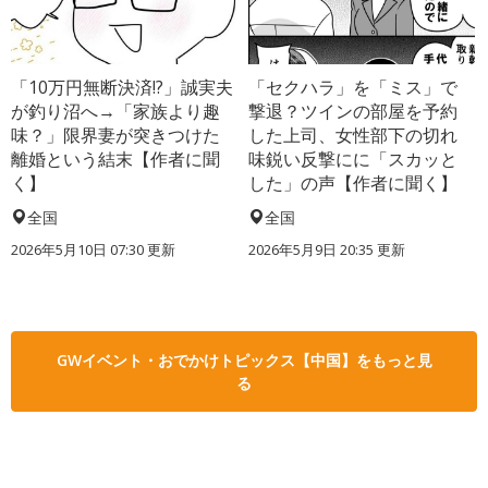
「10万円無断決済!?」誠実夫
「セクハラ」を「ミス」で
が釣り沼へ→「家族より趣
撃退？ツインの部屋を予約
味？」限界妻が突きつけた
した上司、女性部下の切れ
離婚という結末【作者に聞
味鋭い反撃にに「スカッと
く】
した」の声【作者に聞く】
全国
全国
2026年5月10日 07:30 更新
2026年5月9日 20:35 更新
GWイベント・おでかけトピックス【中国】をもっと見
る