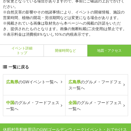
が変更となっている場合がありますので、事前にご確認の上おでかけく
ださい。
※自然災害の影響やその他諸事情により、イベントの開催情報、施設の
営業時間、植物の開花・見頃期間などは変更になる場合があります。
※掲載されている画像は取材先から本ページへの掲載の許諾をいただ
き、提供されたものとなります。画像の無断転載(二次使用)は禁止です。
※表示料金は消費税8％ないし10％の内税表示です。
イベント詳細
開催時間など
地図・アクセス
トップ
一覧に戻る
広島県
のGWイベント一覧へ
広島県
のグルメ・フードフェ
ス一覧へ
中国
のグルメ・フードフェス
全国
のグルメ・フードフェス
一覧へ
一覧へ
休暇村帝釈峡周辺のGW(ゴールデンウィーク)イベント・おでかけス