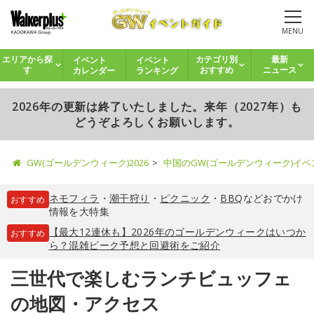
MENU
イベント
イベント
エリアから探
カテゴリ別
最新
カレンダー
ランキング
す
おすすめ
ニュース
2026年の更新は終了いたしました。来年（2027年）も
どうぞよろしくお願いします。
GW(ゴールデンウィーク)2026
中国のGW(ゴールデンウィーク)イ
ネモフィラ
・
潮干狩り
・
ピクニック
・
BBQ
などおでかけ
おすすめ
情報を大特集
【最大12連休も】2026年のゴールデンウィークはいつか
おすすめ
ら？混雑ピーク予想と回避術をご紹介
三世代で楽しむランチビュッフェ
の地図・アクセス