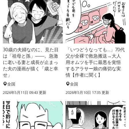
30歳の夫婦なのに、見た目
「いつどうなっても…」70代
は「祖母と孫」――。急激
父が全裸で救急搬送→大人
に老いる妻と成長が止まっ
用オムツを手に最悪を覚悟
た夫の漫画が描く「歳と幸
するアラサー娘の痛切な実
せ」
情【作者に聞く】
全国
全国
2026年5月11日 09:43 更新
2026年5月10日 17:35 更新