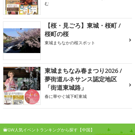
む
【桜・見ごろ】東城・桜町 /
桜町の桜
東城まちなかの桜スポット
東城まちなみ春まつり2026 /
夢街道ルネサンス認定地区
「街道東城路」
春に華やぐ城下町東城
GW人気イベントランキングから探す【中国】