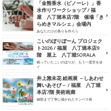
「金熊香水（ピノーレ）」香
水作りワークショップ / 福
屋 八丁堀本店7階 催場「き
らめきマルシェ」会場内
あなただけの香りを作ろう
こいのぼりぼーん プロジェク
ト2026 / 福屋 八丁堀本店9
階 屋上 八丁堀SORALA
眠っていたこいのぼりが、もう一度空を泳
ぐ
井上雅未花 絵画展 －しあわせ
舞いあそび－ / 福屋 八丁堀
本店7階 美術画廊
細部まで丁寧に描かれたテンペラ画