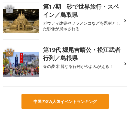
第17期 砂で世界旅行・スペ
2
イン／鳥取県
ガウディ建築やフラメンコなどを題材とし
た砂像が展示される
第19代 堀尾吉晴公・松江武者
3
行列／島根県
春の夢 壮麗なる行列が今よみがえる！
中国のGW人気イベントランキング