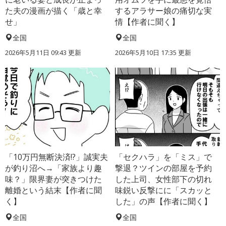
た夫の漫画が描く「歳と幸
するアラサー娘の痛切な実
せ」
情【作者に聞く】
全国
全国
2026年5月11日 09:43 更新
2026年5月10日 17:35 更新
「10万円無断決済!?」誠実夫
「セクハラ」を「ミス」で
が釣り沼へ→「家族より趣
撃退？ツインの部屋を予約
味？」限界妻が突きつけた
した上司、女性部下の切れ
離婚という結末【作者に聞
味鋭い反撃にに「スカッと
く】
した」の声【作者に聞く】
全国
全国