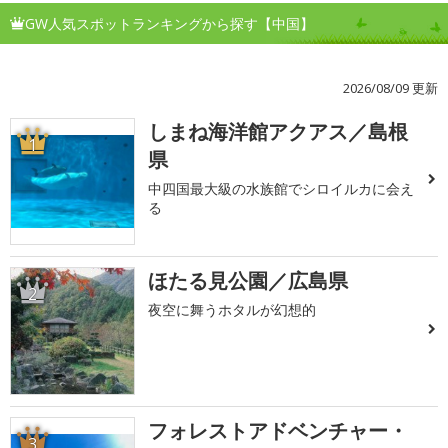
GW人気スポットランキングから探す【中国】
2026/08/09 更新
しまね海洋館アクアス／島根
1
県
中四国最大級の水族館でシロイルカに会え
る
ほたる見公園／広島県
2
夜空に舞うホタルが幻想的
フォレストアドベンチャー・
3