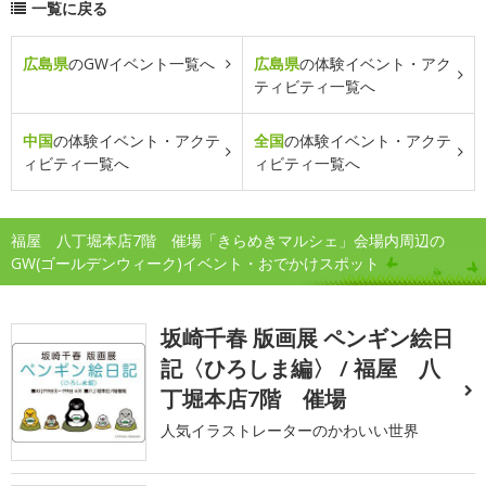
一覧に戻る
広島県
のGWイベント一覧へ
広島県
の体験イベント・アク
ティビティ一覧へ
中国
の体験イベント・アクテ
全国
の体験イベント・アクテ
ィビティ一覧へ
ィビティ一覧へ
福屋 八丁堀本店7階 催場「きらめきマルシェ」会場内周辺の
GW(ゴールデンウィーク)イベント・おでかけスポット
坂崎千春 版画展 ペンギン絵日
記〈ひろしま編〉 / 福屋 八
丁堀本店7階 催場
人気イラストレーターのかわいい世界