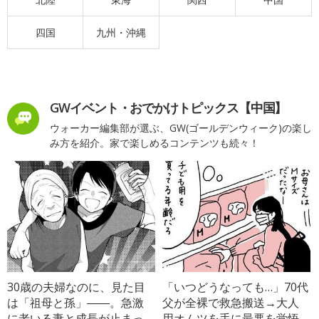
四国
九州・沖縄
GWイベント・おでかけトピックス【中国】
ウォーカー編集部が選ぶ、GW(ゴールデンウィーク)の楽し
み方を紹介。家で楽しめるコンテンツも続々！
30歳の夫婦なのに、見た目
「いつどうなっても…」70代
は「祖母と孫」――。急激
父が全裸で救急搬送→大人
に老いる妻と成長が止まっ
用オムツを手に最悪を覚悟