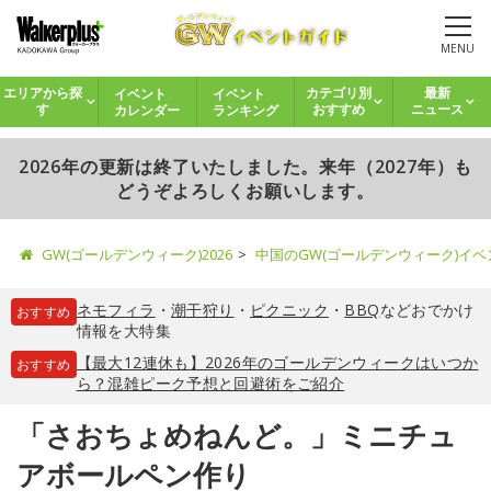
MENU
イベント
イベント
エリアから探
カテゴリ別
最新
カレンダー
ランキング
す
おすすめ
ニュース
2026年の更新は終了いたしました。来年（2027年）も
どうぞよろしくお願いします。
GW(ゴールデンウィーク)2026
中国のGW(ゴールデンウィーク)イ
ネモフィラ
・
潮干狩り
・
ピクニック
・
BBQ
などおでかけ
おすすめ
情報を大特集
【最大12連休も】2026年のゴールデンウィークはいつか
おすすめ
ら？混雑ピーク予想と回避術をご紹介
「さおちょめねんど。」ミニチュ
アボールペン作り