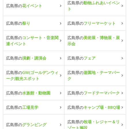
広島県の
動物ふれあいイベン
広島県の
花イベント
ト
広島県の
祭り
広島県の
フリーマーケット
広島県の
コンサート・音楽関
広島県の
美術展・博物展・展
連イベント
示会
広島県の
演劇・講演会
広島県の
フェア
広島県の
GW(ゴールデンウィ
広島県の
遊園地・テーマパー
ーク)観光スポット
ク
広島県の
水族館・動物園
広島県の
フードテーマパーク
広島県の
工場見学
広島県の
キャンプ場・BBQ場
広島県の
牧場・レジャー＆リ
広島県の
グランピング
ゾート施設