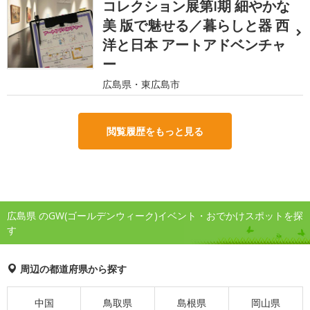
コレクション展第I期 細やかな
美 版で魅せる／暮らしと器 西
洋と日本 アートアドベンチャ
ー
広島県・東広島市
閲覧履歴をもっと見る
広島県 のGW(ゴールデンウィーク)イベント・おでかけスポットを探
す
周辺の都道府県から探す
中国
鳥取県
島根県
岡山県