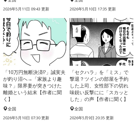
2026年5月11日 09:43 更新
2026年5月10日 17:35 更新
「10万円無断決済!?」誠実夫
「セクハラ」を「ミス」で
が釣り沼へ→「家族より趣
撃退？ツインの部屋を予約
味？」限界妻が突きつけた
した上司、女性部下の切れ
離婚という結末【作者に聞
味鋭い反撃にに「スカッと
く】
した」の声【作者に聞く】
全国
全国
2026年5月10日 07:30 更新
2026年5月9日 20:35 更新