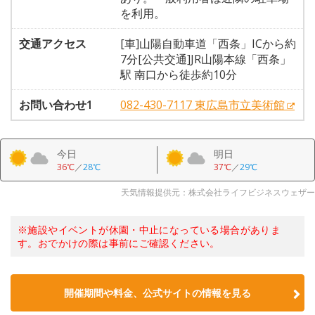
を利用。
交通アクセス
[車]山陽自動車道「西条」ICから約
7分[公共交通]JR山陽本線「西条」
駅 南口から徒歩約10分
お問い合わせ1
082-430-7117 東広島市立美術館
今日
明日
36℃
／
28℃
37℃
／
29℃
天気情報提供元：株式会社ライフビジネスウェザー
※施設やイベントが休園・中止になっている場合がありま
す。おでかけの際は事前にご確認ください。
開催期間や料金、公式サイトの
情報を見る