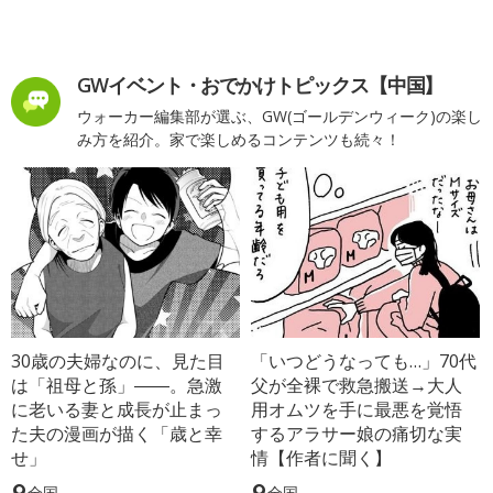
GWイベント・おでかけトピックス【中国】
ウォーカー編集部が選ぶ、GW(ゴールデンウィーク)の楽し
み方を紹介。家で楽しめるコンテンツも続々！
30歳の夫婦なのに、見た目
「いつどうなっても…」70代
は「祖母と孫」――。急激
父が全裸で救急搬送→大人
に老いる妻と成長が止まっ
用オムツを手に最悪を覚悟
た夫の漫画が描く「歳と幸
するアラサー娘の痛切な実
せ」
情【作者に聞く】
全国
全国