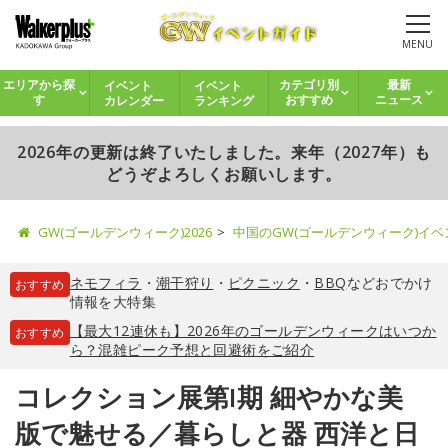
MENU
イベント
イベント
エリアから探
カテゴリ別
最新
カレンダー
ランキング
す
おすすめ
ニュース
2026年の更新は終了いたしました。来年（2027年）も
どうぞよろしくお願いします。
GW(ゴールデンウィーク)2026
中国のGW(ゴールデンウィーク)イ
ネモフィラ
・
潮干狩り
・
ピクニック
・
BBQ
などおでかけ
おすすめ
情報を大特集
【最大12連休も】2026年のゴールデンウィークはいつか
おすすめ
ら？混雑ピーク予想と回避術をご紹介
コレクション展第I期 細やかな美
版で魅せる／暮らしと器 西洋と日