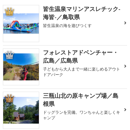
皆生温泉マリンアスレチック-
1
海皆-／鳥取県
皆生温泉の海を遊びつくす
フォレストアドベンチャー・
2
広島／広島県
子どもから大人まで一緒に楽しめるアウト
ドアパーク
三瓶山北の原キャンプ場／島
3
根県
ドッグランを完備。ワンちゃんと楽しくキ
ャンプ