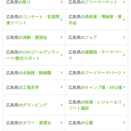
広島県の
祭り
広島県の
フリーマーケット
広島県の
コンサート・音楽関
広島県の
美術展・博物展・展
連イベント
示会
広島県の
演劇・講演会
広島県の
フェア
広島県の
GW(ゴールデンウィ
広島県の
遊園地・テーマパー
ーク)観光スポット
ク
広島県の
水族館・動物園
広島県の
フードテーマパーク
広島県の
工場見学
広島県の
キャンプ場・BBQ場
広島県の
牧場・レジャー＆リ
広島県の
グランピング
ゾート施設
広島県の
タワー・展望台
広島県の
公園