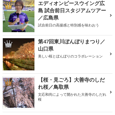
エディオンピースウイング広
1
島 試合前日スタジアムツアー
／広島県
試合前日の高揚感と特別感を味わおう
第47回東川ぼんぼりまつり／
2
山口県
美しい桜とぼんぼりのコラボレーション
【桜・見ごろ】大善寺のしだ
3
れ桜／鳥取県
文応和尚によって開かれた大善寺のしだれ
桜