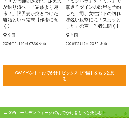
「10万円無断決済!?」誠実夫
「セクハラ」を「ミス」で
が釣り沼へ→「家族より趣
撃退？ツインの部屋を予約
味？」限界妻が突きつけた
した上司、女性部下の切れ
離婚という結末【作者に聞
味鋭い反撃にに「スカッと
く】
した」の声【作者に聞く】
全国
全国
2026年5月10日 07:30 更新
2026年5月9日 20:35 更新
GWイベント・おでかけトピックス【中国】をもっと見
る
GW(ゴールデンウィーク)のおでかけをもっと楽しむ