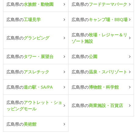
広島県の
水族館・動物園
広島県の
フードテーマパーク
広島県の
工場見学
広島県の
キャンプ場・BBQ場
広島県の
牧場・レジャー＆リ
広島県の
グランピング
ゾート施設
広島県の
タワー・展望台
広島県の
公園
広島県の
アスレチック
広島県の
温泉・スパリゾート
広島県の
道の駅・SA/PA
広島県の
博物館・科学館
広島県の
アウトレット・ショ
広島県の
商業施設・百貨店
ッピングモール
広島県の
美術館