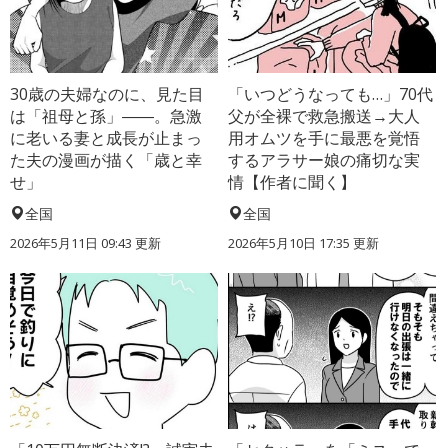
30歳の夫婦なのに、見た目
「いつどうなっても…」70代
は「祖母と孫」――。急激
父が全裸で救急搬送→大人
に老いる妻と成長が止まっ
用オムツを手に最悪を覚悟
た夫の漫画が描く「歳と幸
するアラサー娘の痛切な実
せ」
情【作者に聞く】
全国
全国
2026年5月11日 09:43 更新
2026年5月10日 17:35 更新