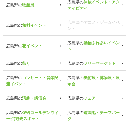
広島県の
体験イベント・アク
広島県の
物産展
ティビティ
広島県の
アニメ・ゲームイベ
広島県の
無料イベント
ント
広島県の
動物ふれあいイベン
広島県の
花イベント
ト
広島県の
祭り
広島県の
フリーマーケット
広島県の
コンサート・音楽関
広島県の
美術展・博物展・展
連イベント
示会
広島県の
演劇・講演会
広島県の
フェア
広島県の
GW(ゴールデンウィ
広島県の
遊園地・テーマパー
ーク)観光スポット
ク