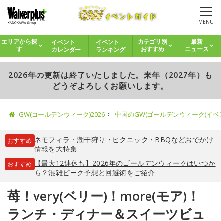
MENU
イベント
イベント
エリアから探
カテゴリ別
最新
カレンダー
ランキング
す
おすすめ
ニュース
2026年の更新は終了いたしました。来年（2027年）も
どうぞよろしくお願いします。
GW(ゴールデンウィーク)2026
中国のGW(ゴールデンウィーク)イ
ネモフィラ
・
潮干狩り
・
ピクニック
・
BBQ
などおでかけ
おすすめ
情報を大特集
【最大12連休も】2026年のゴールデンウィークはいつか
おすすめ
ら？混雑ピーク予想と回避術をご紹介
苺！very(ベリー)！more(モア)！
ランチ・ディナー＆スイーツビュ