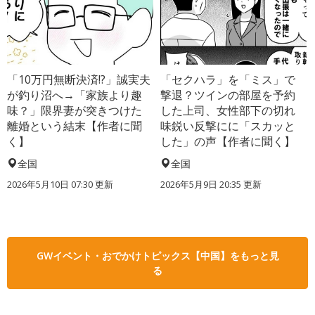
「10万円無断決済!?」誠実夫
「セクハラ」を「ミス」で
が釣り沼へ→「家族より趣
撃退？ツインの部屋を予約
味？」限界妻が突きつけた
した上司、女性部下の切れ
離婚という結末【作者に聞
味鋭い反撃にに「スカッと
く】
した」の声【作者に聞く】
全国
全国
2026年5月10日 07:30 更新
2026年5月9日 20:35 更新
GWイベント・おでかけトピックス【中国】をもっと見
る