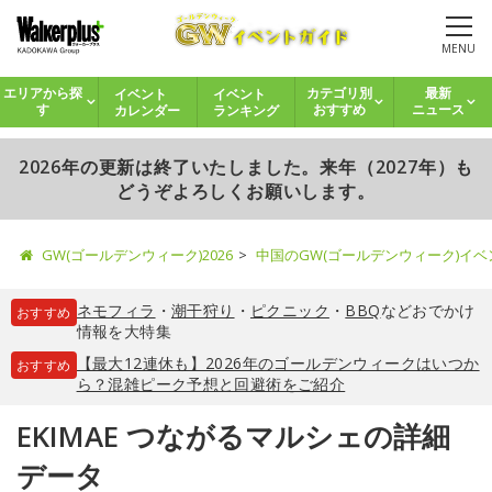
MENU
イベント
イベント
エリアから探
カテゴリ別
最新
カレンダー
ランキング
す
おすすめ
ニュース
2026年の更新は終了いたしました。来年（2027年）も
どうぞよろしくお願いします。
GW(ゴールデンウィーク)2026
中国のGW(ゴールデンウィーク)イ
ネモフィラ
・
潮干狩り
・
ピクニック
・
BBQ
などおでかけ
おすすめ
情報を大特集
【最大12連休も】2026年のゴールデンウィークはいつか
おすすめ
ら？混雑ピーク予想と回避術をご紹介
EKIMAE つながるマルシェの詳細
データ