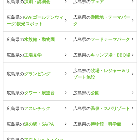
広島県の
演劇・講演会
広島県の
フェア
広島県の
GW(ゴールデンウィ
広島県の
遊園地・テーマパー
ーク)観光スポット
ク
広島県の
水族館・動物園
広島県の
フードテーマパーク
広島県の
工場見学
広島県の
キャンプ場・BBQ場
広島県の
牧場・レジャー＆リ
広島県の
グランピング
ゾート施設
広島県の
タワー・展望台
広島県の
公園
広島県の
アスレチック
広島県の
温泉・スパリゾート
広島県の
道の駅・SA/PA
広島県の
博物館・科学館
広島県の
アウトレット・ショ