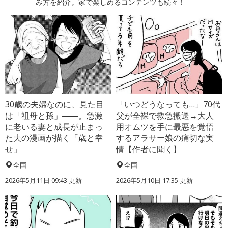
み方を紹介。家で楽しめるコンテンツも続々！
30歳の夫婦なのに、見た目
「いつどうなっても…」70代
は「祖母と孫」――。急激
父が全裸で救急搬送→大人
に老いる妻と成長が止まっ
用オムツを手に最悪を覚悟
た夫の漫画が描く「歳と幸
するアラサー娘の痛切な実
せ」
情【作者に聞く】
全国
全国
2026年5月11日 09:43 更新
2026年5月10日 17:35 更新