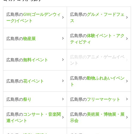
広島県の
GW(ゴールデンウィ
広島県の
グルメ・フードフェ
ーク)イベント
ス
広島県の
体験イベント・アク
広島県の
物産展
ティビティ
広島県の
アニメ・ゲームイベ
広島県の
無料イベント
ント
広島県の
動物ふれあいイベン
広島県の
花イベント
ト
広島県の
祭り
広島県の
フリーマーケット
広島県の
コンサート・音楽関
広島県の
美術展・博物展・展
連イベント
示会