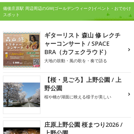
備後庄原駅 周辺周辺のGW(ゴールデンウィーク)イベント・おでかけ
スポット
ギターリスト 森山 修 レクチ
ャーコンサート / SPACE
BRA（カフェクラウド）
大地の鼓動・風の歌を・奏で語る
【桜・見ごろ】上野公園 / 上
野公園
桜や橋が湖面に映える様子が美しい
庄原上野公園 桜まつり2026 /
上野公園