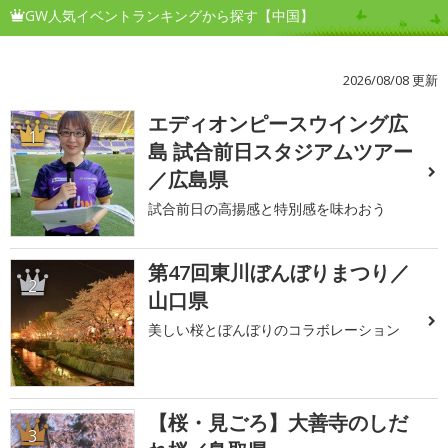
GW人気イベントランキングから探す【中国】
2026/08/08 更新
エディオンピースウイング広
1
島 試合前日スタジアムツアー
／広島県
試合前日の高揚感と特別感を味わおう
第47回東川ぼんぼりまつり／
2
山口県
美しい桜とぼんぼりのコラボレーション
【桜・見ごろ】大善寺のしだ
3