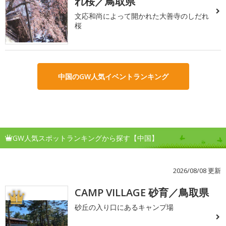
れ桜／鳥取県
文応和尚によって開かれた大善寺のしだれ
桜
中国のGW人気イベントランキング
GW人気スポットランキングから探す【中国】
2026/08/08 更新
CAMP VILLAGE 砂育／鳥取県
1
砂丘の入り口にあるキャンプ場