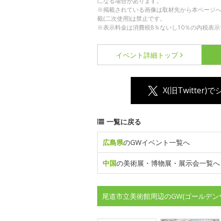
になる場合があります。
※掲載されている画像は取材先から本ページ
載(二次使用)は禁止です。
※表示料金は消費税8％ないし10％の内税表示
イベント詳細
トップ
X(旧Twitter)
一覧に戻る
広島県
のGWイベント一覧へ
中国
の美術展・博物展・展示会一覧へ
尾道市立美術館周辺のGW(ゴールデン