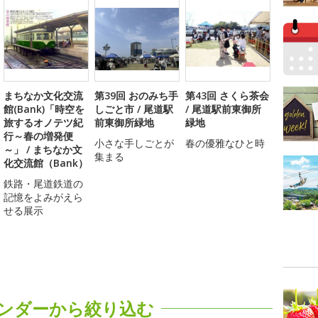
まちなか文化交流
第39回 おのみち手
第43回 さくら茶会
館(Bank)「時空を
しごと市 / 尾道駅
/ 尾道駅前東御所
旅するオノテツ紀
前東御所緑地
緑地
行～春の増発便
小さな手しごとが
春の優雅なひと時
～」 / まちなか文
集まる
化交流館（Bank）
鉄路・尾道鉄道の
記憶をよみがえら
せる展示
ンダーから絞り込む