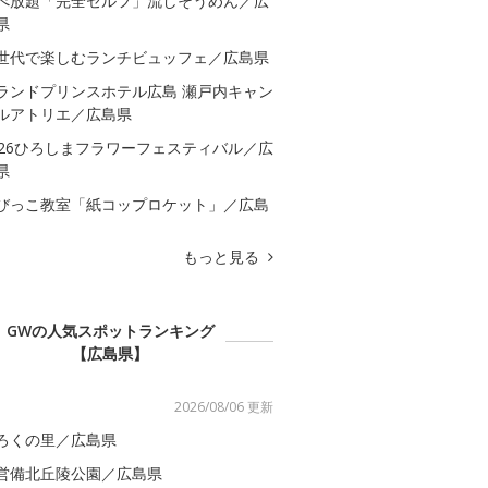
べ放題「完全セルフ」流しそうめん／広
県
世代で楽しむランチビュッフェ／広島県
ランドプリンスホテル広島 瀬戸内キャン
ルアトリエ／広島県
026ひろしまフラワーフェスティバル／広
県
びっこ教室「紙コップロケット」／広島
もっと見る
GWの人気スポットランキング
【広島県】
2026/08/06 更新
ろくの里／広島県
営備北丘陵公園／広島県