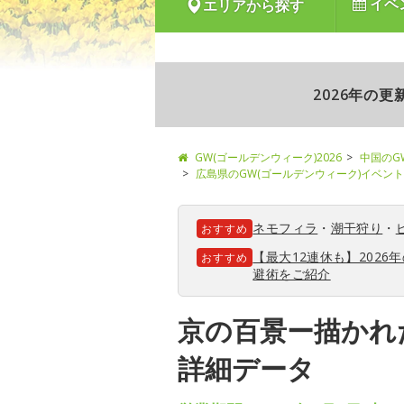
イベ
エリアから探す
2026年の
GW(ゴールデンウィーク)2026
中国のG
広島県のGW(ゴールデンウィーク)イベント
ネモフィラ
・
潮干狩り
・
おすすめ
【最大12連休も】202
おすすめ
避術をご紹介
京の百景ー描かれ
詳細データ