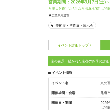
営業期間：2026年3月7日(土)～
月曜日休館（ただし5月4日(月/祝)は開
広島県
尾道市
美術展・博物展・展示会
イベント詳細
トップ
京の百景ー描かれた京都の四季の詳細
イベント情報
イベント名
京の
開催場所・会場
尾道
開催日・期間
202
は開館