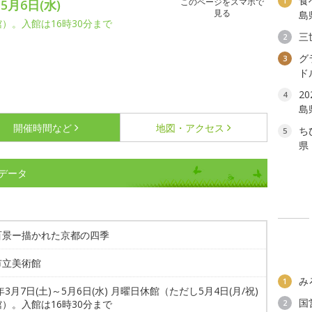
食
1
このページをスマホで
5月6日(水)
見る
島
館）。入館は16時30分まで
三
2
グ
3
ド
2
4
島
開催時間など
地図・アクセス
ち
5
県
データ
百景ー描かれた京都の四季
市立美術館
み
1
6年3月7日(土)～5月6日(水) 月曜日休館（ただし5月4日(月/祝)
国
）。入館は16時30分まで
2