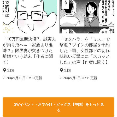
「10万円無断決済!?」誠実夫
「セクハラ」を「ミス」で
が釣り沼へ→「家族より趣
撃退？ツインの部屋を予約
味？」限界妻が突きつけた
した上司、女性部下の切れ
離婚という結末【作者に聞
味鋭い反撃にに「スカッと
く】
した」の声【作者に聞く】
全国
全国
2026年5月10日 07:30 更新
2026年5月9日 20:35 更新
GWイベント・おでかけトピックス【中国】をもっと見
る