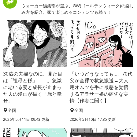
ウォーカー編集部が選ぶ、GW(ゴールデンウィーク)の楽し
み方を紹介。家で楽しめるコンテンツも続々！
30歳の夫婦なのに、見た目
「いつどうなっても…」70代
は「祖母と孫」――。急激
父が全裸で救急搬送→大人
に老いる妻と成長が止まっ
用オムツを手に最悪を覚悟
た夫の漫画が描く「歳と幸
するアラサー娘の痛切な実
せ」
情【作者に聞く】
全国
全国
2026年5月11日 09:43 更新
2026年5月10日 17:35 更新