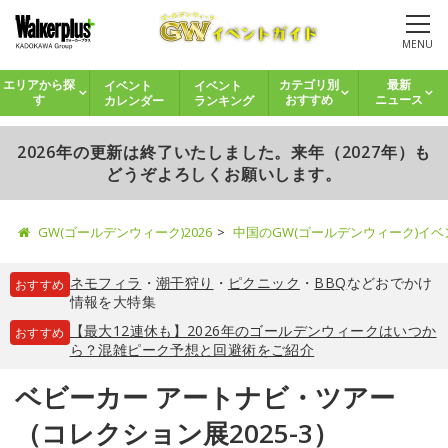
MENU
イベント
イベント
エリアから探
カテゴリ別
最新
カレンダー
ランキング
す
おすすめ
ニュース
2026年の更新は終了いたしました。来年（2027年）も
どうぞよろしくお願いします。
GW(ゴールデンウィーク)2026
中国のGW(ゴールデンウィーク)イ
ネモフィラ
・
潮干狩り
・
ピクニック
・
BBQ
などおでかけ
おすすめ
情報を大特集
【最大12連休も】2026年のゴールデンウィークはいつか
おすすめ
ら？混雑ピーク予想と回避術をご紹介
ベビーカー アートナビ・ツアー
（コレクション展2025-3）