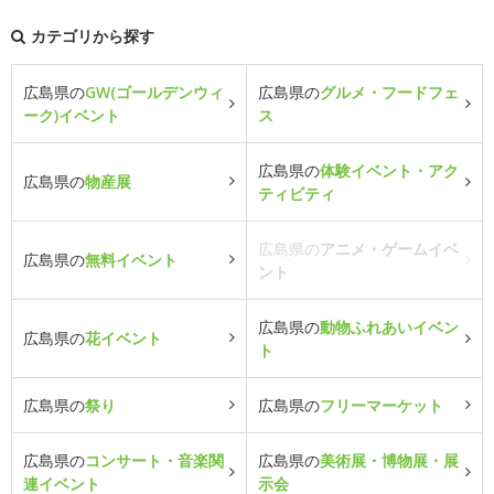
カテゴリから探す
広島県の
GW(ゴールデンウィ
広島県の
グルメ・フードフェ
ーク)イベント
ス
広島県の
体験イベント・アク
広島県の
物産展
ティビティ
広島県の
アニメ・ゲームイベ
広島県の
無料イベント
ント
広島県の
動物ふれあいイベン
広島県の
花イベント
ト
広島県の
祭り
広島県の
フリーマーケット
広島県の
コンサート・音楽関
広島県の
美術展・博物展・展
連イベント
示会