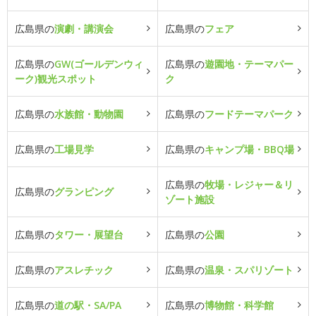
広島県の
演劇・講演会
広島県の
フェア
広島県の
GW(ゴールデンウィ
広島県の
遊園地・テーマパー
ーク)観光スポット
ク
広島県の
水族館・動物園
広島県の
フードテーマパーク
広島県の
工場見学
広島県の
キャンプ場・BBQ場
広島県の
牧場・レジャー＆リ
広島県の
グランピング
ゾート施設
広島県の
タワー・展望台
広島県の
公園
広島県の
アスレチック
広島県の
温泉・スパリゾート
広島県の
道の駅・SA/PA
広島県の
博物館・科学館