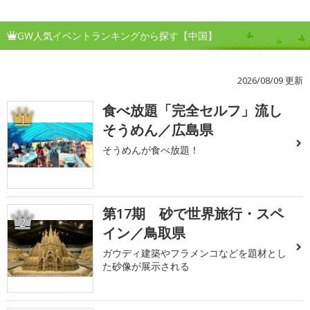
GW人気イベントランキングから探す【中国】
2026/08/09 更新
食べ放題「完全セルフ」流し
1
そうめん／広島県
そうめんが食べ放題！
第17期 砂で世界旅行・スペ
2
イン／鳥取県
ガウディ建築やフラメンコなどを題材とし
た砂像が展示される