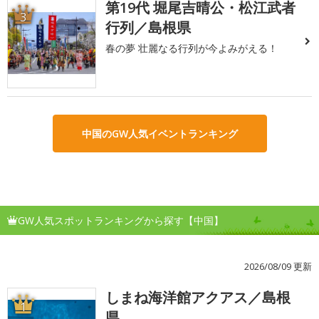
第19代 堀尾吉晴公・松江武者
3
行列／島根県
春の夢 壮麗なる行列が今よみがえる！
中国のGW人気イベントランキング
GW人気スポットランキングから探す【中国】
2026/08/09 更新
しまね海洋館アクアス／島根
1
県