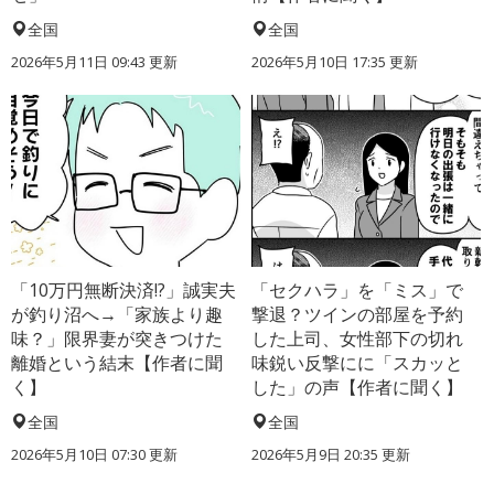
全国
全国
2026年5月11日 09:43 更新
2026年5月10日 17:35 更新
「10万円無断決済!?」誠実夫
「セクハラ」を「ミス」で
が釣り沼へ→「家族より趣
撃退？ツインの部屋を予約
味？」限界妻が突きつけた
した上司、女性部下の切れ
離婚という結末【作者に聞
味鋭い反撃にに「スカッと
く】
した」の声【作者に聞く】
全国
全国
2026年5月10日 07:30 更新
2026年5月9日 20:35 更新