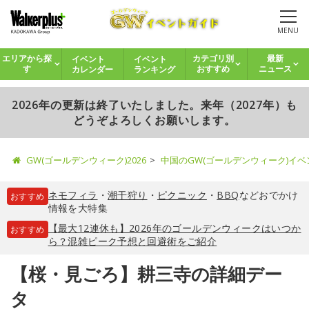
MENU
イベント
イベント
エリアから探
カテゴリ別
最新
カレンダー
ランキング
す
おすすめ
ニュース
2026年の更新は終了いたしました。来年（2027年）も
どうぞよろしくお願いします。
GW(ゴールデンウィーク)2026
中国のGW(ゴールデンウィーク)イ
ネモフィラ
・
潮干狩り
・
ピクニック
・
BBQ
などおでかけ
おすすめ
情報を大特集
【最大12連休も】2026年のゴールデンウィークはいつか
おすすめ
ら？混雑ピーク予想と回避術をご紹介
【桜・見ごろ】耕三寺の詳細デー
タ