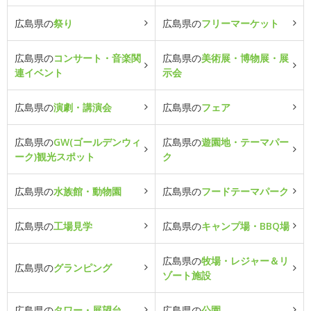
広島県の
祭り
広島県の
フリーマーケット
広島県の
コンサート・音楽関
広島県の
美術展・博物展・展
連イベント
示会
広島県の
演劇・講演会
広島県の
フェア
広島県の
GW(ゴールデンウィ
広島県の
遊園地・テーマパー
ーク)観光スポット
ク
広島県の
水族館・動物園
広島県の
フードテーマパーク
広島県の
工場見学
広島県の
キャンプ場・BBQ場
広島県の
牧場・レジャー＆リ
広島県の
グランピング
ゾート施設
広島県の
タワー・展望台
広島県の
公園