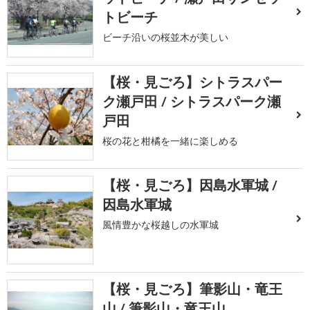
トビーチ
ビーチ沿いの桜並木が美しい
【桜・見ごろ】シトラスパー
ク瀬戸田 / シトラスパーク瀬
戸田
桜の花と柑橘を一緒に楽しめる
【桜・見ごろ】因島水軍城 /
因島水軍城
風情豊かな桜越しの水軍城
【桜・見ごろ】筆影山・竜王
山 / 筆影山・竜王山