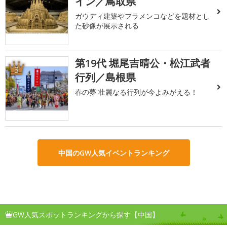
イン／鳥取県
ガウディ建築やフラメンコなどを題材とし
た砂像が展示される
第19代 堀尾吉晴公・松江武者
3
行列／島根県
春の夢 壮麗なる行列が今よみがえる！
中国のGW人気イベントランキング
GW人気スポットランキングから探す【中国】