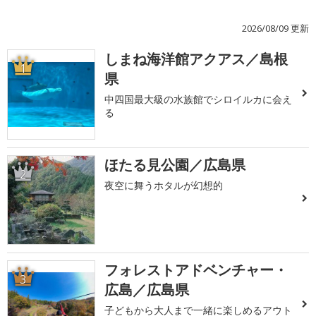
2026/08/09 更新
しまね海洋館アクアス／島根
1
県
中四国最大級の水族館でシロイルカに会え
る
ほたる見公園／広島県
2
夜空に舞うホタルが幻想的
フォレストアドベンチャー・
3
広島／広島県
子どもから大人まで一緒に楽しめるアウト