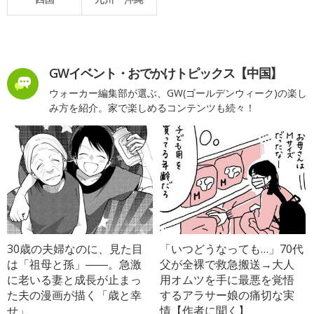
GWイベント・おでかけトピックス【中国】
ウォーカー編集部が選ぶ、GW(ゴールデンウィーク)の楽し
み方を紹介。家で楽しめるコンテンツも続々！
30歳の夫婦なのに、見た目
「いつどうなっても…」70代
は「祖母と孫」――。急激
父が全裸で救急搬送→大人
に老いる妻と成長が止まっ
用オムツを手に最悪を覚悟
た夫の漫画が描く「歳と幸
するアラサー娘の痛切な実
せ」
情【作者に聞く】