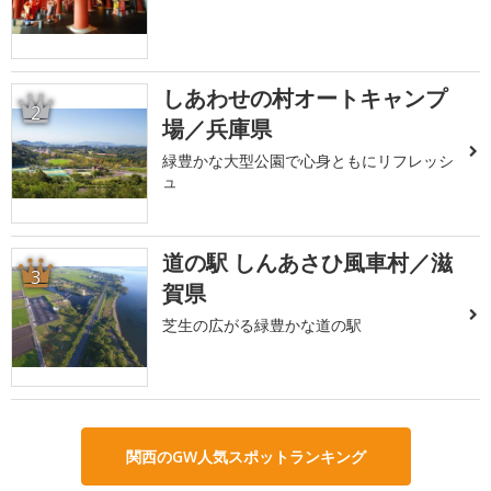
しあわせの村オートキャンプ
2
場／兵庫県
緑豊かな大型公園で心身ともにリフレッシ
ュ
道の駅 しんあさひ風車村／滋
3
賀県
芝生の広がる緑豊かな道の駅
関西のGW人気スポットランキング