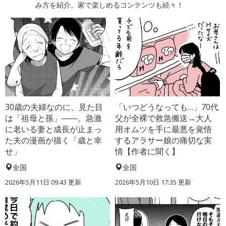
み方を紹介。家で楽しめるコンテンツも続々！
30歳の夫婦なのに、見た目
「いつどうなっても…」70代
は「祖母と孫」――。急激
父が全裸で救急搬送→大人
に老いる妻と成長が止まっ
用オムツを手に最悪を覚悟
た夫の漫画が描く「歳と幸
するアラサー娘の痛切な実
せ」
情【作者に聞く】
全国
全国
2026年5月11日 09:43 更新
2026年5月10日 17:35 更新