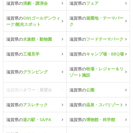
滋賀県の
演劇・講演会
滋賀県の
フェア
滋賀県の
GW(ゴールデンウィ
滋賀県の
遊園地・テーマパー
ーク)観光スポット
ク
滋賀県の
水族館・動物園
滋賀県の
フードテーマパーク
滋賀県の
工場見学
滋賀県の
キャンプ場・BBQ場
滋賀県の
牧場・レジャー＆リ
滋賀県の
グランピング
ゾート施設
滋賀県の
タワー・展望台
滋賀県の
公園
滋賀県の
アスレチック
滋賀県の
温泉・スパリゾート
滋賀県の
道の駅・SA/PA
滋賀県の
博物館・科学館