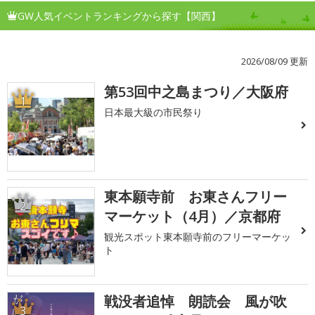
GW人気イベントランキングから探す【関西】
2026/08/09 更新
第53回中之島まつり／大阪府
1
日本最大級の市民祭り
東本願寺前 お東さんフリー
2
マーケット（4月）／京都府
観光スポット東本願寺前のフリーマーケッ
ト
戦没者追悼 朗読会 風が吹
3