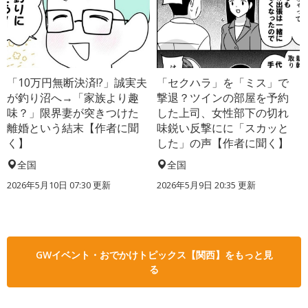
「10万円無断決済!?」誠実夫
「セクハラ」を「ミス」で
が釣り沼へ→「家族より趣
撃退？ツインの部屋を予約
味？」限界妻が突きつけた
した上司、女性部下の切れ
離婚という結末【作者に聞
味鋭い反撃にに「スカッと
く】
した」の声【作者に聞く】
全国
全国
2026年5月10日 07:30 更新
2026年5月9日 20:35 更新
GWイベント・おでかけトピックス【関西】をもっと見
る