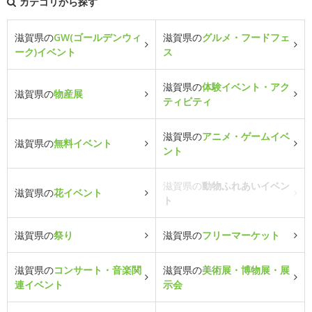
カテゴリから探す
滋賀県の
GW(ゴールデンウィ
滋賀県の
グルメ・フードフェ
ーク)イベント
ス
滋賀県の
体験イベント・アク
滋賀県の
物産展
ティビティ
滋賀県の
アニメ・ゲームイベ
滋賀県の
無料イベント
ント
滋賀県の
動物ふれあいイベン
滋賀県の
花イベント
ト
滋賀県の
祭り
滋賀県の
フリーマーケット
滋賀県の
コンサート・音楽関
滋賀県の
美術展・博物展・展
連イベント
示会