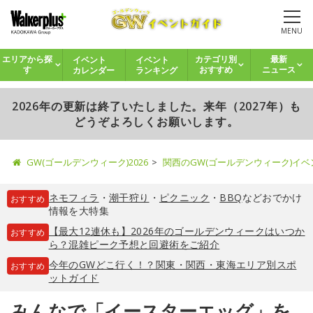
MENU
イベント
イベント
エリアから探
カテゴリ別
最新
カレンダー
ランキング
す
おすすめ
ニュース
2026年の更新は終了いたしました。来年（2027年）も
どうぞよろしくお願いします。
GW(ゴールデンウィーク)2026
関西のGW(ゴールデンウィーク)イ
ネモフィラ
・
潮干狩り
・
ピクニック
・
BBQ
などおでかけ
おすすめ
情報を大特集
【最大12連休も】2026年のゴールデンウィークはいつか
おすすめ
ら？混雑ピーク予想と回避術をご紹介
今年のGWどこ行く！？関東・関西・東海エリア別スポ
おすすめ
ットガイド
みんなで「イースターエッグ」を