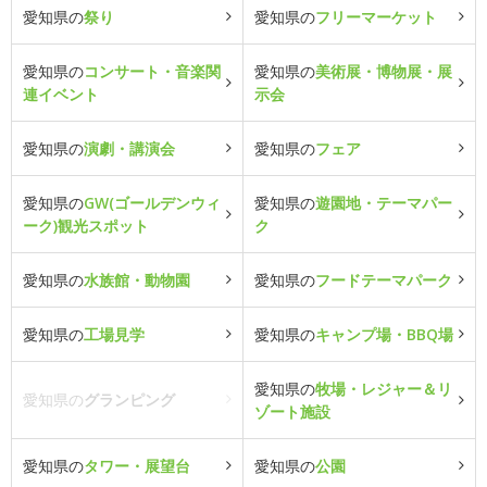
愛知県の
祭り
愛知県の
フリーマーケット
愛知県の
コンサート・音楽関
愛知県の
美術展・博物展・展
連イベント
示会
愛知県の
演劇・講演会
愛知県の
フェア
愛知県の
GW(ゴールデンウィ
愛知県の
遊園地・テーマパー
ーク)観光スポット
ク
愛知県の
水族館・動物園
愛知県の
フードテーマパーク
愛知県の
工場見学
愛知県の
キャンプ場・BBQ場
愛知県の
牧場・レジャー＆リ
愛知県の
グランピング
ゾート施設
愛知県の
タワー・展望台
愛知県の
公園