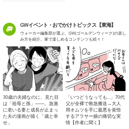
GWイベント・おでかけトピックス【東海】
ウォーカー編集部が選ぶ、GW(ゴールデンウィーク)の楽し
み方を紹介。家で楽しめるコンテンツも続々！
30歳の夫婦なのに、見た目
「いつどうなっても…」70代
は「祖母と孫」――。急激
父が全裸で救急搬送→大人
に老いる妻と成長が止まっ
用オムツを手に最悪を覚悟
た夫の漫画が描く「歳と幸
するアラサー娘の痛切な実
せ」
情【作者に聞く】