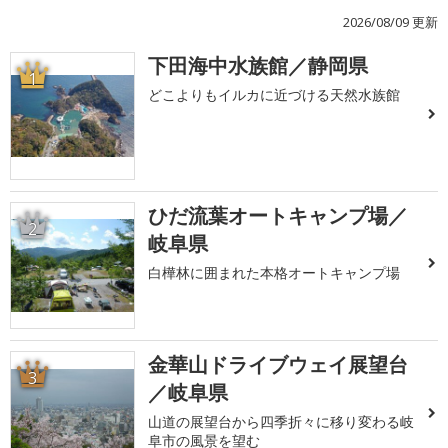
2026/08/09 更新
下田海中水族館／静岡県
1
どこよりもイルカに近づける天然水族館
ひだ流葉オートキャンプ場／
2
岐阜県
白樺林に囲まれた本格オートキャンプ場
金華山ドライブウェイ展望台
3
／岐阜県
山道の展望台から四季折々に移り変わる岐
阜市の風景を望む