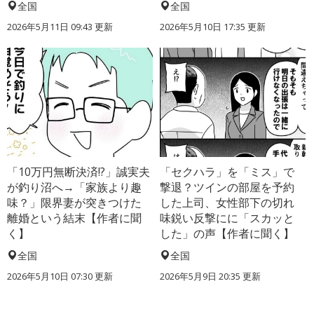
全国
全国
2026年5月11日 09:43 更新
2026年5月10日 17:35 更新
「10万円無断決済!?」誠実夫
「セクハラ」を「ミス」で
が釣り沼へ→「家族より趣
撃退？ツインの部屋を予約
味？」限界妻が突きつけた
した上司、女性部下の切れ
離婚という結末【作者に聞
味鋭い反撃にに「スカッと
く】
した」の声【作者に聞く】
全国
全国
2026年5月10日 07:30 更新
2026年5月9日 20:35 更新