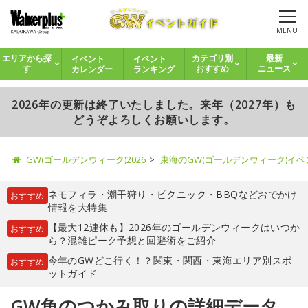
MENU
イベント
イベント
エリアから探
カテゴリ別
最新
カレンダー
ランキング
す
おすすめ
ニュース
2026年の更新は終了いたしました。来年（2027年）も
どうぞよろしくお願いします。
GW(ゴールデンウィーク)2026
東海のGW(ゴールデンウィーク)イ
ネモフィラ
・
潮干狩り
・
ピクニック
・
BBQ
などおでかけ
おすすめ
情報を大特集
【最大12連休も】2026年のゴールデンウィークはいつか
おすすめ
ら？混雑ピーク予想と回避術をご紹介
今年のGWどこ行く！？関東・関西・東海エリア別スポ
おすすめ
ットガイド
GW魚のつかみ取りの詳細データ