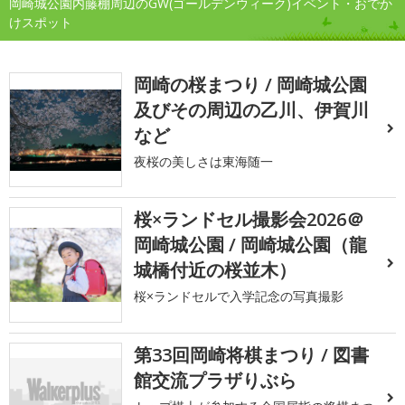
岡崎城公園内藤棚周辺のGW(ゴールデンウィーク)イベント・おでか
けスポット
岡崎の桜まつり / 岡崎城公園
及びその周辺の乙川、伊賀川
など
夜桜の美しさは東海随一
桜×ランドセル撮影会2026＠
岡崎城公園 / 岡崎城公園（龍
城橋付近の桜並木）
桜×ランドセルで入学記念の写真撮影
第33回岡崎将棋まつり / 図書
館交流プラザりぶら