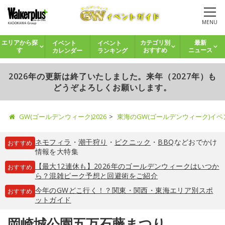
MENU
イベント
イベント
エリアから探
カテゴリ別
最新
カレンダー
ランキング
す
おすすめ
ニュース
2026年の更新は終了いたしました。来年（2027年）も
どうぞよろしくお願いします。
GW(ゴールデンウィーク)2026
東海のGW(ゴールデンウィーク)イ
ネモフィラ
・
潮干狩り
・
ピクニック
・
BBQ
などおでかけ
おすすめ
情報を大特集
【最大12連休も】2026年のゴールデンウィークはいつか
おすすめ
ら？混雑ピーク予想と回避術をご紹介
今年のGWどこ行く！？関東・関西・東海エリア別スポ
おすすめ
ットガイド
岡崎城公園五万石藤まつり