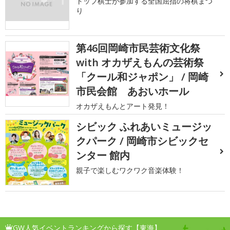
トップ棋士が参加する全国屈指の将棋まつ
り
第46回岡崎市民芸術文化祭
with オカザえもんの芸術祭
「クール和ジャポン」 / 岡崎
市民会館 あおいホール
オカザえもんとアート発見！
シビック ふれあいミュージッ
クパーク / 岡崎市シビックセ
ンター 館内
親子で楽しむワクワク音楽体験！
GW人気イベントランキングから探す【東海】