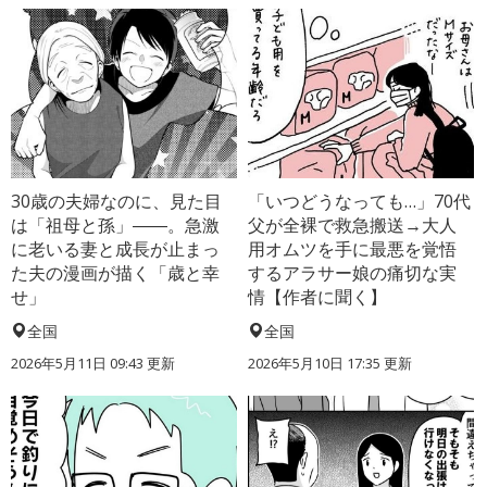
30歳の夫婦なのに、見た目
「いつどうなっても…」70代
は「祖母と孫」――。急激
父が全裸で救急搬送→大人
に老いる妻と成長が止まっ
用オムツを手に最悪を覚悟
た夫の漫画が描く「歳と幸
するアラサー娘の痛切な実
せ」
情【作者に聞く】
全国
全国
2026年5月11日 09:43 更新
2026年5月10日 17:35 更新