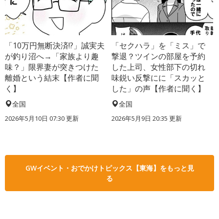
「10万円無断決済!?」誠実夫
「セクハラ」を「ミス」で
が釣り沼へ→「家族より趣
撃退？ツインの部屋を予約
味？」限界妻が突きつけた
した上司、女性部下の切れ
離婚という結末【作者に聞
味鋭い反撃にに「スカッと
く】
した」の声【作者に聞く】
全国
全国
2026年5月10日 07:30 更新
2026年5月9日 20:35 更新
GWイベント・おでかけトピックス【東海】をもっと見
る