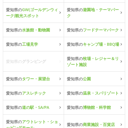
愛知県の
GW(ゴールデンウィ
愛知県の
遊園地・テーマパー
ーク)観光スポット
ク
愛知県の
水族館・動物園
愛知県の
フードテーマパーク
愛知県の
工場見学
愛知県の
キャンプ場・BBQ場
愛知県の
牧場・レジャー＆リ
愛知県の
グランピング
ゾート施設
愛知県の
タワー・展望台
愛知県の
公園
愛知県の
アスレチック
愛知県の
温泉・スパリゾート
愛知県の
道の駅・SA/PA
愛知県の
博物館・科学館
愛知県の
アウトレット・ショ
愛知県の
商業施設・百貨店
ッピングモール