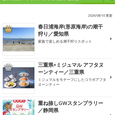
2026/08/10 更新
春日浦海岸(形原海岸)の潮干
1
狩り／愛知県
家族で楽しめる潮干狩りスポット
三重県×ミジュマル アフタヌ
2
ーンティー／三重県
ミジュマルをモチーフにしたコラボアフタ
ヌーンティー
重ね捺しGWスタンプラリー
3
／静岡県