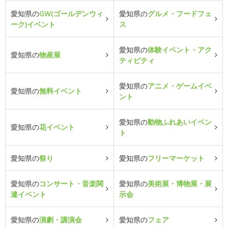
愛知県の
GW(ゴールデンウィ
愛知県の
グルメ・フードフェ
ーク)イベント
ス
愛知県の
体験イベント・アク
愛知県の
物産展
ティビティ
愛知県の
アニメ・ゲームイベ
愛知県の
無料イベント
ント
愛知県の
動物ふれあいイベン
愛知県の
花イベント
ト
愛知県の
祭り
愛知県の
フリーマーケット
愛知県の
コンサート・音楽関
愛知県の
美術展・博物展・展
連イベント
示会
愛知県の
演劇・講演会
愛知県の
フェア