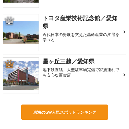
トヨタ産業技術記念館／愛知
2
県
近代日本の発展を支えた基幹産業の変遷を
学べる
星ヶ丘三越／愛知県
3
地下鉄直結、大型駐車場完備で家族連れで
も安心な百貨店
東海のGW人気スポットランキング