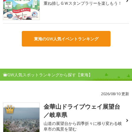
重ね捺しＧＷスタンプラリーを楽しもう！
東海のGW人気イベントランキング
GW人気スポットランキングから探す【東海】
2026/08/10 更新
金華山ドライブウェイ展望台
1
／岐阜県
山道の展望台から四季折々に移り変わる岐
阜市の風景を望む