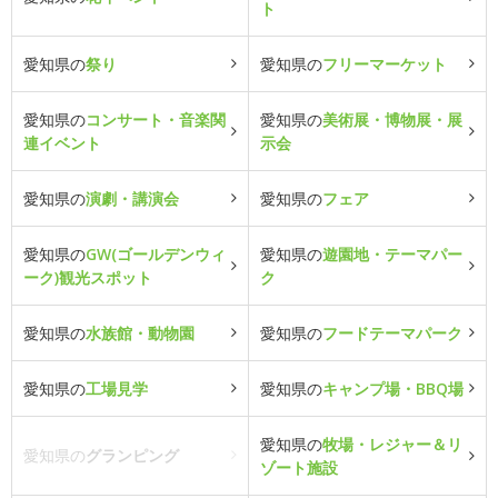
ト
愛知県の
祭り
愛知県の
フリーマーケット
愛知県の
コンサート・音楽関
愛知県の
美術展・博物展・展
連イベント
示会
愛知県の
演劇・講演会
愛知県の
フェア
愛知県の
GW(ゴールデンウィ
愛知県の
遊園地・テーマパー
ーク)観光スポット
ク
愛知県の
水族館・動物園
愛知県の
フードテーマパーク
愛知県の
工場見学
愛知県の
キャンプ場・BBQ場
愛知県の
牧場・レジャー＆リ
愛知県の
グランピング
ゾート施設