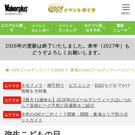
MENU
イベント
イベント
エリアから探
カテゴリ別
最新
カレンダー
ランキング
す
おすすめ
ニュース
2026年の更新は終了いたしました。来年（2027年）も
どうぞよろしくお願いします。
GW(ゴールデンウィーク)2026
東海のGW(ゴールデンウィーク)イ
ネモフィラ
・
潮干狩り
・
ピクニック
・
BBQ
などおでかけ
おすすめ
情報を大特集
【最大12連休も】2026年のゴールデンウィークはいつか
おすすめ
ら？混雑ピーク予想と回避術をご紹介
今年のGWどこ行く！？関東・関西・東海エリア別スポ
おすすめ
ットガイド
弥生こどもの日