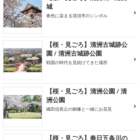
城
春色に染まる清須市のシンボル
【桜・見ごろ】清洲古城跡公
園 / 清洲古城跡公園
戦国の時代を見続けてきた場所
【桜・見ごろ】清洲公園 / 清
洲公園
織田信長公の銅像と一緒にお花見
【桜・見ごろ】春日五条川の