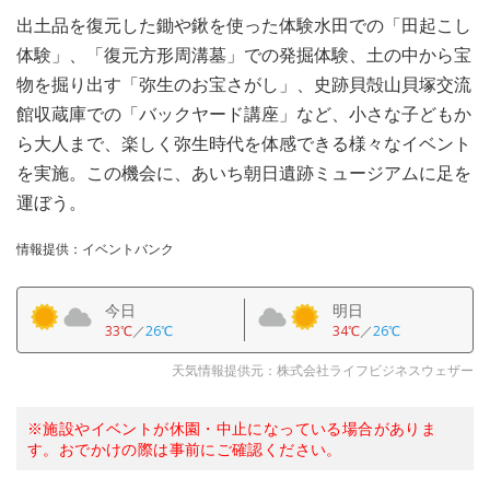
出土品を復元した鋤や鍬を使った体験水田での「田起こし
体験」、「復元方形周溝墓」での発掘体験、土の中から宝
物を掘り出す「弥生のお宝さがし」、史跡貝殻山貝塚交流
館収蔵庫での「バックヤード講座」など、小さな子どもか
ら大人まで、楽しく弥生時代を体感できる様々なイベント
を実施。この機会に、あいち朝日遺跡ミュージアムに足を
運ぼう。
情報提供：イベントバンク
今日
明日
33℃
／
26℃
34℃
／
26℃
天気情報提供元：株式会社ライフビジネスウェザー
※施設やイベントが休園・中止になっている場合がありま
す。おでかけの際は事前にご確認ください。