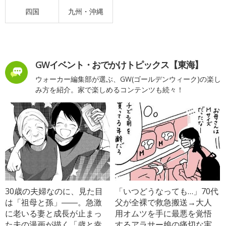
四国
九州・沖縄
GWイベント・おでかけトピックス【東海】
ウォーカー編集部が選ぶ、GW(ゴールデンウィーク)の楽し
み方を紹介。家で楽しめるコンテンツも続々！
30歳の夫婦なのに、見た目
「いつどうなっても…」70代
は「祖母と孫」――。急激
父が全裸で救急搬送→大人
に老いる妻と成長が止まっ
用オムツを手に最悪を覚悟
た夫の漫画が描く「歳と幸
するアラサー娘の痛切な実