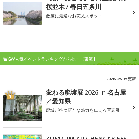
桜並木 / 春日五条川
散策に最適なお花見スポット
GW人気イベントランキングから探す【東海】
2026/08/08 更新
変わる廃墟展 2026 in 名古屋
1
／愛知県
廃墟が持つ新たな魅力を伝える写真展
ZUMZUM KITCHENCAR FES