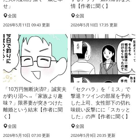
せ」
情【作者に聞く】
全国
全国
2026年5月11日 09:43 更新
2026年5月10日 17:35 更新
「10万円無断決済!?」誠実夫
「セクハラ」を「ミス」で
が釣り沼へ→「家族より趣
撃退？ツインの部屋を予約
味？」限界妻が突きつけた
した上司、女性部下の切れ
離婚という結末【作者に聞
味鋭い反撃にに「スカッと
く】
した」の声【作者に聞く】
全国
全国
2026年5月10日 07:30 更新
2026年5月9日 20:35 更新