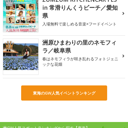
2
in 常滑りんくうビーチ／愛知
県
入場無料で楽しめる音楽×フードイベント
洲原ひまわりの里のネモフィ
3
ラ／岐阜県
春はネモフィラが咲き乱れるフォトジェニ
ックな花畑
東海のGW人気イベントランキング
GW人気スポットランキングから探す【東海】