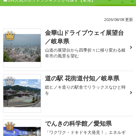
2026/08/08 更新
金華山ドライブウェイ展望台
1
／岐阜県
山道の展望台から四季折々に移り変わる岐
阜市の風景を望む
道の駅 花街道付知／岐阜県
2
総ヒノキ造りの駅舎でリラックスなひと時
を
でんきの科学館／愛知県
3
「ワクワク・ドキドキ大発見！」エネルギ