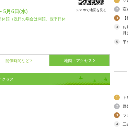
ク
1
変
2
スマホで地図を見る
～5月6日(水)
【
3
6月曜日休館（祝日の場合は開館、翌平日休
お
4
月
半
5
開催時間など
地図・アクセス
アクセス
ト
1
野
2
ラ
3
三
4