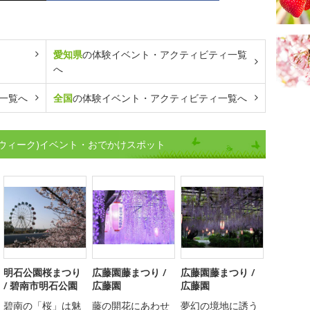
愛知県
の体験イベント・アクティビティ一覧
へ
一覧へ
全国
の体験イベント・アクティビティ一覧へ
ウィーク)イベント・おでかけスポット
明石公園桜まつり
広藤園藤まつり /
広藤園藤まつり /
/ 碧南市明石公園
広藤園
広藤園
碧南の「桜」は魅
藤の開花にあわせ
夢幻の境地に誘う