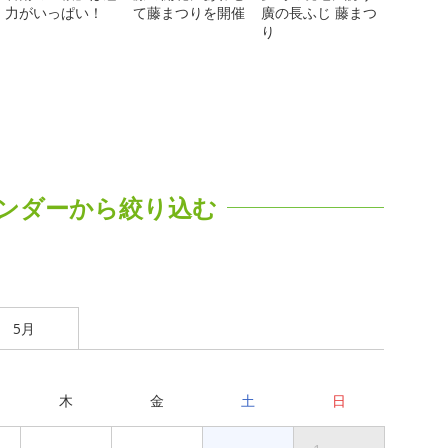
力がいっぱい！
て藤まつりを開催
廣の長ふじ 藤まつ
り
ンダーから絞り込む
5月
木
金
土
日