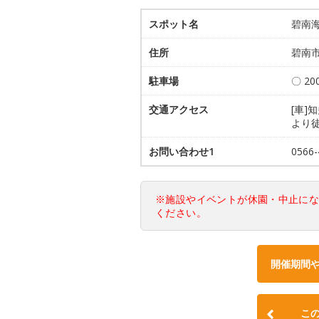
スポット名
碧南
住所
碧南市
駐車場
〇 2
交通アクセス
[車]
より徒
お問い合わせ1
0566
※施設やイベントが休園・中止に
ください。
開催期間
こ