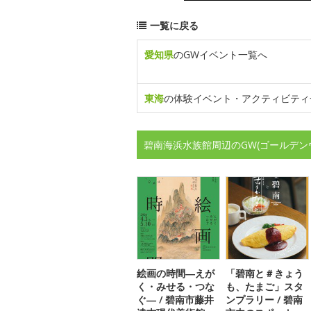
一覧に戻る
愛知県
のGWイベント一覧へ
東海
の体験イベント・アクティビティ
碧南海浜水族館周辺のGW(ゴールデン
絵画の時間―えが
「碧南と＃きょう
く・みせる・つな
も、たまご」スタ
ぐ― / 碧南市藤井
ンプラリー / 碧南