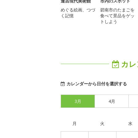
達吉現代美術館
市内のスポット
めぐる絵画、つづ
碧南市のたまごを
く記憶
食べて景品をゲッ
トしよう
カレ
カレンダーから日付を選択する
3月
4月
月
火
水