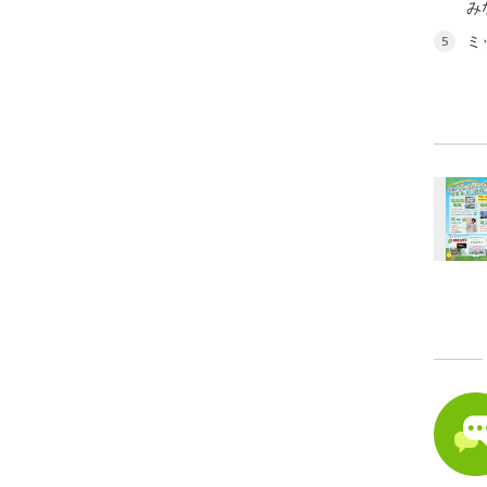
み
ミ
5