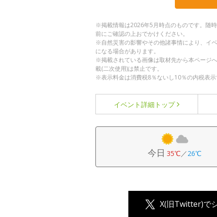
※掲載情報は2026年5月時点のものです。
前にご確認の上おでかけください。
※自然災害の影響やその他諸事情により、イ
になる場合があります。
※掲載されている画像は取材先から本ページ
載(二次使用)は禁止です。
※表示料金は消費税8％ないし10％の内税表示
イベント詳細
トップ
今日
35℃
／
26℃
X(旧Twitter)