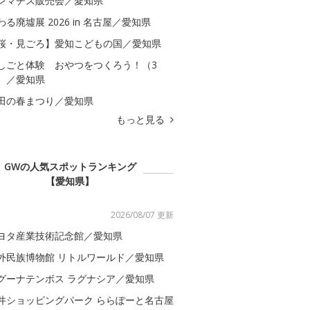
レマチス販売会／愛知県
わる廃墟展 2026 in 名古屋／愛知県
桜・見ごろ】愛知こどもの国／愛知県
しごと体験 おやつをつくろう！（3
）／愛知県
田の春まつり／愛知県
もっと見る
GWの人気スポットランキング
【愛知県】
2026/08/07 更新
ヨタ産業技術記念館／愛知県
外民族博物館 リトルワールド／愛知県
グーナテンボス ラグナシア／愛知県
井ショッピングパーク ららぽーと名古屋