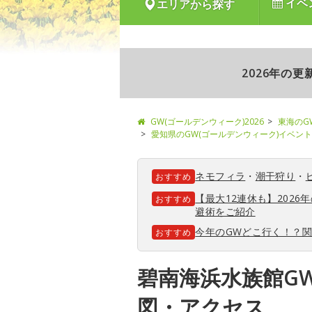
イベ
エリアから探す
2026年の
GW(ゴールデンウィーク)2026
東海のG
愛知県のGW(ゴールデンウィーク)イベント
ネモフィラ
・
潮干狩り
・
おすすめ
【最大12連休も】202
おすすめ
避術をご紹介
今年のGWどこ行く！？
おすすめ
碧南海浜水族館G
図・アクセス