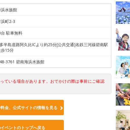
海浜水族館
浜町2-3
00台 駐車無料
知多半島道路阿久比ICより約25分[公共交通]名鉄三河線碧南駅
歩15分
-48-3761 碧南海浜水族館
なっている場合があります。おでかけの際は事前にご確認
や料金、公式サイトの情報を見る
のイベントのトップへ戻る