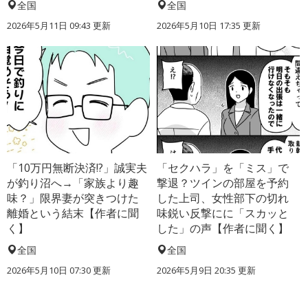
全国
全国
2026年5月11日 09:43 更新
2026年5月10日 17:35 更新
「10万円無断決済!?」誠実夫
「セクハラ」を「ミス」で
が釣り沼へ→「家族より趣
撃退？ツインの部屋を予約
味？」限界妻が突きつけた
した上司、女性部下の切れ
離婚という結末【作者に聞
味鋭い反撃にに「スカッと
く】
した」の声【作者に聞く】
全国
全国
2026年5月10日 07:30 更新
2026年5月9日 20:35 更新