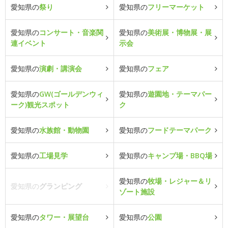
愛知県の
祭り
愛知県の
フリーマーケット
愛知県の
コンサート・音楽関
愛知県の
美術展・博物展・展
連イベント
示会
愛知県の
演劇・講演会
愛知県の
フェア
愛知県の
GW(ゴールデンウィ
愛知県の
遊園地・テーマパー
ーク)観光スポット
ク
愛知県の
水族館・動物園
愛知県の
フードテーマパーク
愛知県の
工場見学
愛知県の
キャンプ場・BBQ場
愛知県の
牧場・レジャー＆リ
愛知県の
グランピング
ゾート施設
愛知県の
タワー・展望台
愛知県の
公園