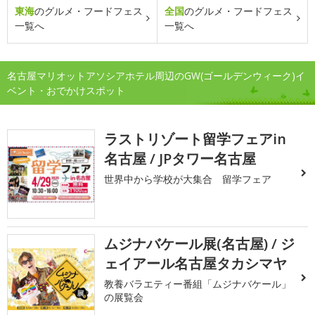
東海
のグルメ・フードフェス
全国
のグルメ・フードフェス
一覧へ
一覧へ
名古屋マリオットアソシアホテル周辺のGW(ゴールデンウィーク)イ
ベント・おでかけスポット
ラストリゾート留学フェアin
名古屋 / JPタワー名古屋
世界中から学校が大集合 留学フェア
ムジナバケール展(名古屋) / ジ
ェイアール名古屋タカシマヤ
教養バラエティー番組「ムジナバケール」
の展覧会