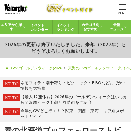
MENU
イベント
イベント
エリアから探
カテゴリ別
最新
カレンダー
ランキング
す
おすすめ
ニュース
2026年の更新は終了いたしました。来年（2027年）も
どうぞよろしくお願いします。
GW(ゴールデンウィーク)2026
東海のGW(ゴールデンウィーク)イ
ネモフィラ
・
潮干狩り
・
ピクニック
・
BBQ
などおでかけ
おすすめ
情報を大特集
【最大12連休も】2026年のゴールデンウィークはいつか
おすすめ
ら？混雑ピーク予想と回避術をご紹介
今年のGWどこ行く！？関東・関西・東海エリア別スポ
おすすめ
ットガイド
春の北海道ブッフェ～ローストビ