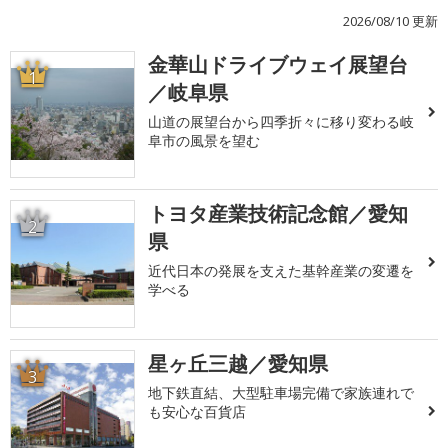
2026/08/10 更新
金華山ドライブウェイ展望台
1
／岐阜県
山道の展望台から四季折々に移り変わる岐
阜市の風景を望む
トヨタ産業技術記念館／愛知
2
県
近代日本の発展を支えた基幹産業の変遷を
学べる
星ヶ丘三越／愛知県
3
地下鉄直結、大型駐車場完備で家族連れで
も安心な百貨店