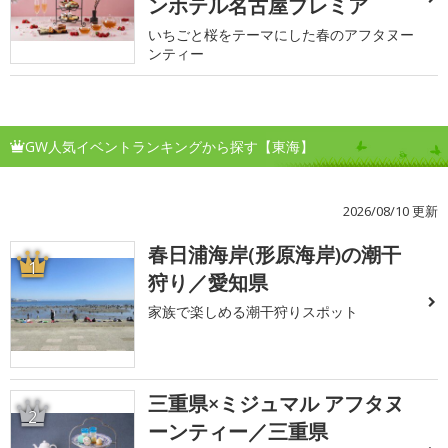
ンホテル名古屋プレミア
いちごと桜をテーマにした春のアフタヌー
ンティー
GW人気イベントランキングから探す【東海】
2026/08/10 更新
春日浦海岸(形原海岸)の潮干
1
狩り／愛知県
家族で楽しめる潮干狩りスポット
三重県×ミジュマル アフタヌ
2
ーンティー／三重県