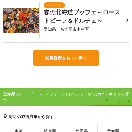
春の北海道ブッフェ～ロース
トビーフ＆ドルチェ～
愛知県・名古屋市中村区
閲覧履歴をもっと見る
愛知県 のGW(ゴールデンウィーク)イベント・おでかけスポットを探
す
周辺の都道府県から探す
東海
岐阜県
静岡県
愛知県