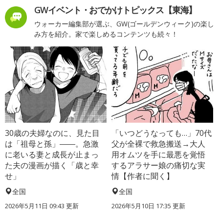
GWイベント・おでかけトピックス【東海】
ウォーカー編集部が選ぶ、GW(ゴールデンウィーク)の楽し
み方を紹介。家で楽しめるコンテンツも続々！
30歳の夫婦なのに、見た目
「いつどうなっても…」70代
は「祖母と孫」――。急激
父が全裸で救急搬送→大人
に老いる妻と成長が止まっ
用オムツを手に最悪を覚悟
た夫の漫画が描く「歳と幸
するアラサー娘の痛切な実
せ」
情【作者に聞く】
全国
全国
2026年5月11日 09:43 更新
2026年5月10日 17:35 更新