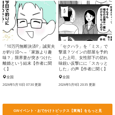
「10万円無断決済!?」誠実夫
「セクハラ」を「ミス」で
が釣り沼へ→「家族より趣
撃退？ツインの部屋を予約
味？」限界妻が突きつけた
した上司、女性部下の切れ
離婚という結末【作者に聞
味鋭い反撃にに「スカッと
く】
した」の声【作者に聞く】
全国
全国
2026年5月10日 07:30 更新
2026年5月9日 20:35 更新
GWイベント・おでかけトピックス【東海】をもっと見