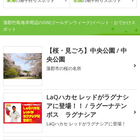
東海
の潮干狩りスポット
全国
の潮干狩りスポット
蒲郡竹島海岸周辺のGW(ゴールデンウィーク)イベント・おでかけス
ポット
【桜・見ごろ】中央公園 / 中
央公園
蒲郡市の桜の名所
LaQハカセ レッドがラグナシ
アに登場！！ / ラグーナテン
ボス ラグナシア
LaQハカセ レッドがラグナシアに登場！