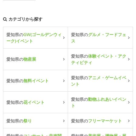
カテゴリから探す
愛知県の
GW(ゴールデンウィ
愛知県の
グルメ・フードフェ
ーク)イベント
ス
愛知県の
体験イベント・アク
愛知県の
物産展
ティビティ
愛知県の
アニメ・ゲームイベ
愛知県の
無料イベント
ント
愛知県の
動物ふれあいイベン
愛知県の
花イベント
ト
愛知県の
祭り
愛知県の
フリーマーケット
愛知県の
コンサート・音楽関
愛知県の
美術展・博物展・展