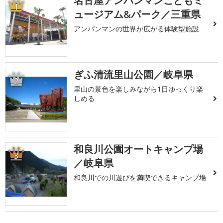
名古屋アンパンマンこどもミ
1
ュージアム&パーク／三重県
アンパンマンの世界が広がる体験型施設
ぎふ清流里山公園／岐阜県
2
里山の景色を楽しみながら1日ゆっくり楽
しめる
和良川公園オートキャンプ場
3
／岐阜県
和良川での川遊びを満喫できるキャンプ場