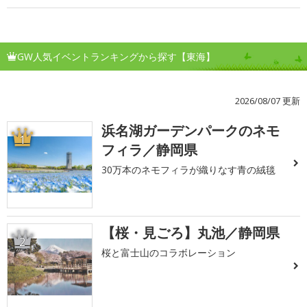
GW人気イベントランキングから探す【東海】
2026/08/07 更新
浜名湖ガーデンパークのネモ
1
フィラ／静岡県
30万本のネモフィラが織りなす青の絨毯
【桜・見ごろ】丸池／静岡県
2
桜と富士山のコラボレーション