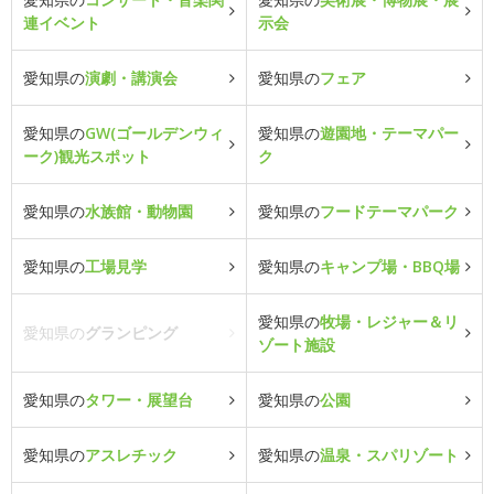
連イベント
示会
愛知県の
演劇・講演会
愛知県の
フェア
愛知県の
GW(ゴールデンウィ
愛知県の
遊園地・テーマパー
ーク)観光スポット
ク
愛知県の
水族館・動物園
愛知県の
フードテーマパーク
愛知県の
工場見学
愛知県の
キャンプ場・BBQ場
愛知県の
牧場・レジャー＆リ
愛知県の
グランピング
ゾート施設
愛知県の
タワー・展望台
愛知県の
公園
愛知県の
アスレチック
愛知県の
温泉・スパリゾート