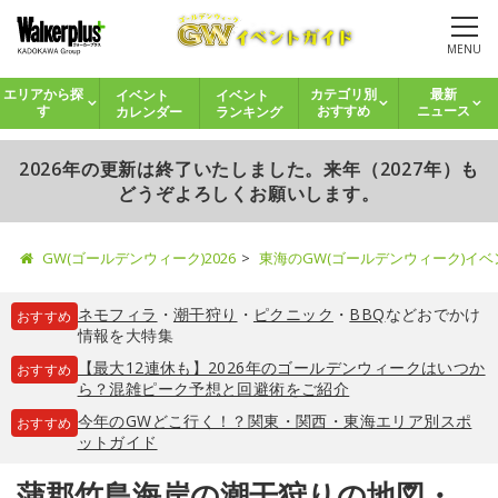
MENU
イベント
イベント
エリアから探
カテゴリ別
最新
カレンダー
ランキング
す
おすすめ
ニュース
2026年の更新は終了いたしました。来年（2027年）も
どうぞよろしくお願いします。
GW(ゴールデンウィーク)2026
東海のGW(ゴールデンウィーク)イ
ネモフィラ
・
潮干狩り
・
ピクニック
・
BBQ
などおでかけ
おすすめ
情報を大特集
【最大12連休も】2026年のゴールデンウィークはいつか
おすすめ
ら？混雑ピーク予想と回避術をご紹介
今年のGWどこ行く！？関東・関西・東海エリア別スポ
おすすめ
ットガイド
蒲郡竹島海岸の潮干狩りの地図・