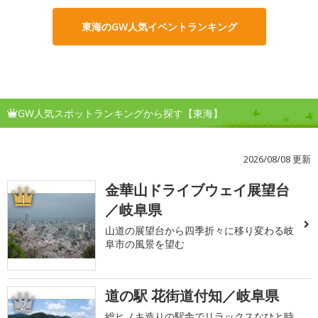
東海のGW人気イベントランキング
GW人気スポットランキングから探す【東海】
2026/08/08 更新
金華山ドライブウェイ展望台
1
／岐阜県
山道の展望台から四季折々に移り変わる岐
阜市の風景を望む
道の駅 花街道付知／岐阜県
2
総ヒノキ造りの駅舎でリラックスなひと時