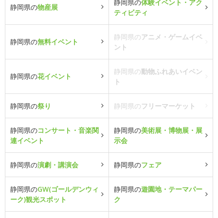
静岡県の
体験イベント・アク
静岡県の
物産展
ティビティ
静岡県の
アニメ・ゲームイベ
静岡県の
無料イベント
ント
静岡県の
動物ふれあいイベン
静岡県の
花イベント
ト
静岡県の
祭り
静岡県の
フリーマーケット
静岡県の
コンサート・音楽関
静岡県の
美術展・博物展・展
連イベント
示会
静岡県の
演劇・講演会
静岡県の
フェア
静岡県の
GW(ゴールデンウィ
静岡県の
遊園地・テーマパー
ーク)観光スポット
ク