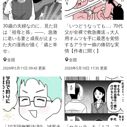
30歳の夫婦なのに、見た目
「いつどうなっても…」70代
は「祖母と孫」――。急激
父が全裸で救急搬送→大人
に老いる妻と成長が止まっ
用オムツを手に最悪を覚悟
た夫の漫画が描く「歳と幸
するアラサー娘の痛切な実
せ」
情【作者に聞く】
全国
全国
2026年5月11日 09:43 更新
2026年5月10日 17:35 更新
「10万円無断決済!?」誠実夫
「セクハラ」を「ミス」で