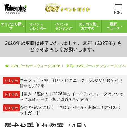
MENU
イベント
イベント
エリアから探
カテゴリ別
最新
カレンダー
ランキング
す
おすすめ
ニュース
2026年の更新は終了いたしました。来年（2027年）も
どうぞよろしくお願いします。
GW(ゴールデンウィーク)2026
東海のGW(ゴールデンウィーク)イ
ネモフィラ
・
潮干狩り
・
ピクニック
・
BBQ
などおでかけ
おすすめ
情報を大特集
【最大12連休も】2026年のゴールデンウィークはいつか
おすすめ
ら？混雑ピーク予想と回避術をご紹介
今年のGWどこ行く！？関東・関西・東海エリア別スポ
おすすめ
ットガイド
愛犬お手入れ教室（4月）