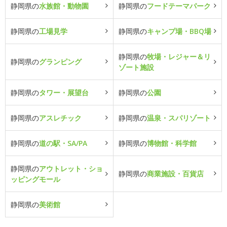
静岡県の
水族館・動物園
静岡県の
フードテーマパーク
静岡県の
工場見学
静岡県の
キャンプ場・BBQ場
静岡県の
牧場・レジャー＆リ
静岡県の
グランピング
ゾート施設
静岡県の
タワー・展望台
静岡県の
公園
静岡県の
アスレチック
静岡県の
温泉・スパリゾート
静岡県の
道の駅・SA/PA
静岡県の
博物館・科学館
静岡県の
アウトレット・ショ
静岡県の
商業施設・百貨店
ッピングモール
静岡県の
美術館