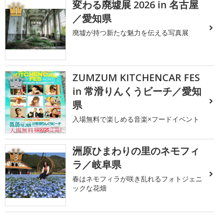
変わる廃墟展 2026 in 名古屋
1
／愛知県
廃墟が持つ新たな魅力を伝える写真展
ZUMZUM KITCHENCAR FES
2
in 常滑りんくうビーチ／愛知
県
入場無料で楽しめる音楽×フードイベント
洲原ひまわりの里のネモフィ
3
ラ／岐阜県
春はネモフィラが咲き乱れるフォトジェニ
ックな花畑