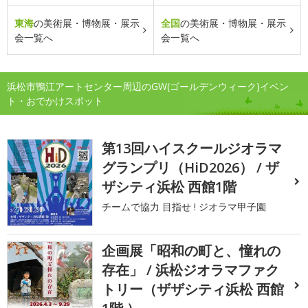
東海
の美術展・博物展・展示
全国
の美術展・博物展・展示
会一覧へ
会一覧へ
浜松市鴨江アートセンター周辺のGW(ゴールデンウィーク)イベン
ト・おでかけスポット
第13回ハイスクールジオラマ
グランプリ（HiD2026） / ザ
ザシティ浜松 西館1階
チームで協力 目指せ ! ジオラマ甲子園
企画展「昭和の町と、憧れの
存在」 / 浜松ジオラマファク
トリー（ザザシティ浜松 西館