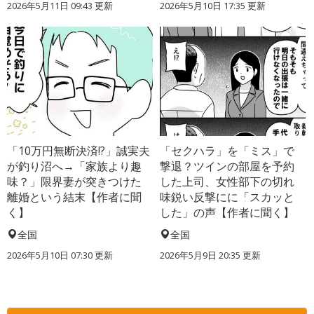
2026年5月11日 09:43 更新
2026年5月10日 17:35 更新
「10万円無断決済!?」誠実夫
「セクハラ」を「ミス」で
が釣り沼へ→「家族より趣
撃退？ツインの部屋を予約
味？」限界妻が突きつけた
した上司、女性部下の切れ
離婚という結末【作者に聞
味鋭い反撃にに「スカッと
く】
した」の声【作者に聞く】
全国
全国
2026年5月10日 07:30 更新
2026年5月9日 20:35 更新