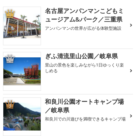
名古屋アンパンマンこどもミ
1
ュージアム&パーク／三重県
アンパンマンの世界が広がる体験型施設
ぎふ清流里山公園／岐阜県
2
里山の景色を楽しみながら1日ゆっくり楽
しめる
和良川公園オートキャンプ場
3
／岐阜県
和良川での川遊びを満喫できるキャンプ場