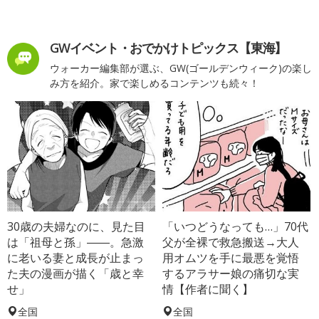
GWイベント・おでかけトピックス【東海】
ウォーカー編集部が選ぶ、GW(ゴールデンウィーク)の楽し
み方を紹介。家で楽しめるコンテンツも続々！
30歳の夫婦なのに、見た目
「いつどうなっても…」70代
は「祖母と孫」――。急激
父が全裸で救急搬送→大人
に老いる妻と成長が止まっ
用オムツを手に最悪を覚悟
た夫の漫画が描く「歳と幸
するアラサー娘の痛切な実
せ」
情【作者に聞く】
全国
全国