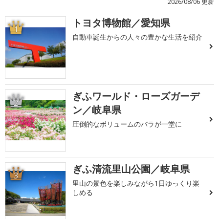
2026/08/06 更新
トヨタ博物館／愛知県
1
自動車誕生からの人々の豊かな生活を紹介
ぎふワールド・ローズガーデ
2
ン／岐阜県
圧倒的なボリュームのバラが一堂に
ぎふ清流里山公園／岐阜県
3
里山の景色を楽しみながら1日ゆっくり楽
しめる