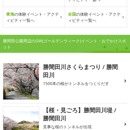
東海
の体験イベント・アクテ
全国
の体験イベント・アクテ
ィビティ一覧へ
ィビティ一覧へ
勝間田公園周辺のGW(ゴールデンウィーク)イベント・おでかけスポ
ット
勝間田川さくらまつり / 勝間
田川
1500本の桜がトンネルをつくりだす
【桜・見ごろ】勝間田川堤 /
勝間田川
見事な桜のトンネルが出現