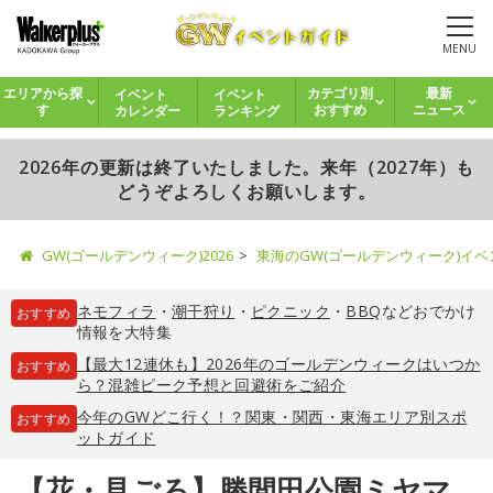
MENU
イベント
イベント
エリアから探
カテゴリ別
最新
カレンダー
ランキング
す
おすすめ
ニュース
2026年の更新は終了いたしました。来年（2027年）も
どうぞよろしくお願いします。
GW(ゴールデンウィーク)2026
東海のGW(ゴールデンウィーク)イ
ネモフィラ
・
潮干狩り
・
ピクニック
・
BBQ
などおでかけ
おすすめ
情報を大特集
【最大12連休も】2026年のゴールデンウィークはいつか
おすすめ
ら？混雑ピーク予想と回避術をご紹介
今年のGWどこ行く！？関東・関西・東海エリア別スポ
おすすめ
ットガイド
【花・見ごろ】勝間田公園ミヤマ