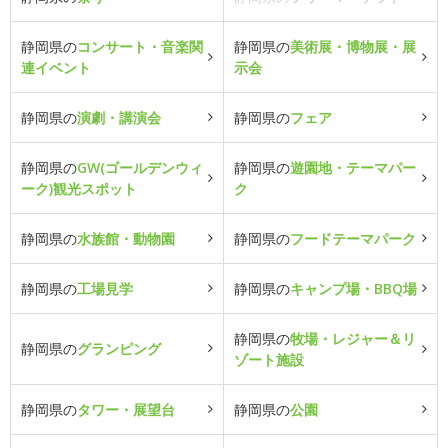
静岡県の
コンサート・音楽関
静岡県の
美術展・博物展・展
連イベント
示会
静岡県の
演劇・講演会
静岡県の
フェア
静岡県の
GW(ゴールデンウィ
静岡県の
遊園地・テーマパー
ーク)観光スポット
ク
静岡県の
水族館・動物園
静岡県の
フードテーマパーク
静岡県の
工場見学
静岡県の
キャンプ場・BBQ場
静岡県の
牧場・レジャー＆リ
静岡県の
グランピング
ゾート施設
静岡県の
タワー・展望台
静岡県の
公園