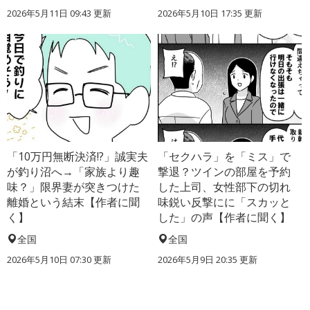
2026年5月11日 09:43 更新
2026年5月10日 17:35 更新
「10万円無断決済!?」誠実夫
「セクハラ」を「ミス」で
が釣り沼へ→「家族より趣
撃退？ツインの部屋を予約
味？」限界妻が突きつけた
した上司、女性部下の切れ
離婚という結末【作者に聞
味鋭い反撃にに「スカッと
く】
した」の声【作者に聞く】
全国
全国
2026年5月10日 07:30 更新
2026年5月9日 20:35 更新