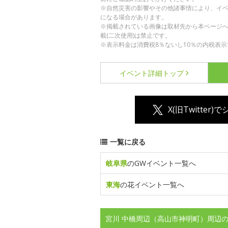
※自然災害の影響やその他諸事情により、イ
になる場合があります。
※掲載されている画像は取材先から本ページ
載(二次使用)は禁止です。
※表示料金は消費税8％ないし10％の内税表示
イベント詳細
トップ
X(旧Twitter)
一覧に戻る
岐阜県
のGWイベント一覧へ
東海
の花イベント一覧へ
宮川 中橋周辺（高山市神明町）周辺の