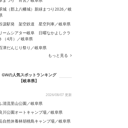
阜まつり 宵宮／岐阜県
翠城（郡上八幡城）新緑まつり2026／岐
県
谷汲駅発 架空鉄道 星空列車／岐阜県
リームシアター岐阜 日曜なかよしクラ
ト（4月）／岐阜県
百津だんじり祭り／岐阜県
もっと見る
GWの人気スポットランキング
【岐阜県】
2026/08/07 更新
ふ清流里山公園／岐阜県
良川公園オートキャンプ場／岐阜県
岳自然休養林胡桃島キャンプ場／岐阜県