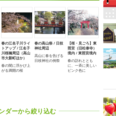
春の江名子川ライ
春の高山祭 / 日枝
【桜・見ごろ】東
トアップ / 江名子
神社周辺
照宮（旧松泰寺）
川桜橋周辺（高山
境内 / 東照宮境内
高山に春を告げる
市大新町ほか）
日枝神社の例祭
春の訪れととも
春の闇に浮かび上
に、一斉に美しい
がる満開の桜
ピンク色に
ンダーから絞り込む