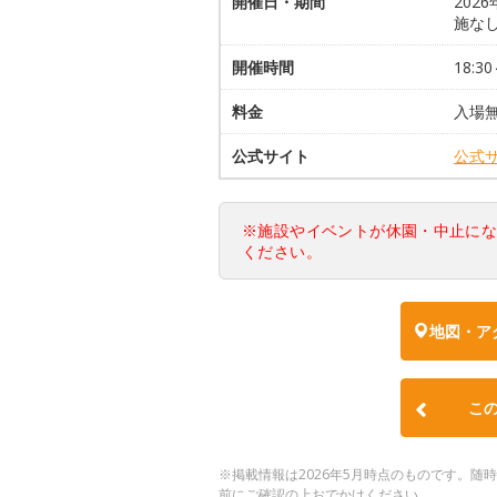
開催日・期間
202
施な
開催時間
18:30
料金
入場
公式サイト
公式
※施設やイベントが休園・中止に
ください。
地図・ア
こ
※掲載情報は2026年5月時点のものです。
前にご確認の上おでかけください。