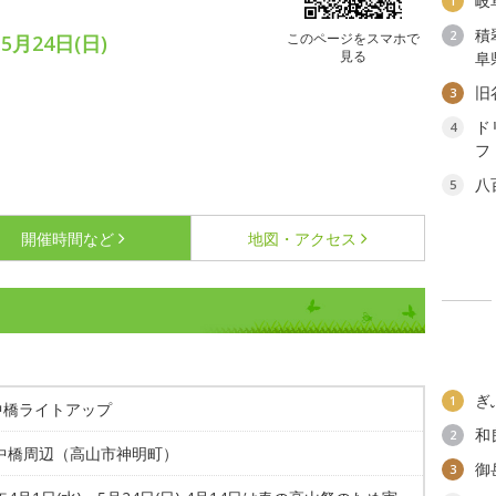
岐
1
積
2
このページをスマホで
5月24日(日)
見る
阜
旧
3
ド
4
フ
八
5
開催時間など
地図・アクセス
ぎ
1
中橋ライトアップ
和
2
 中橋周辺（高山市神明町）
御
3