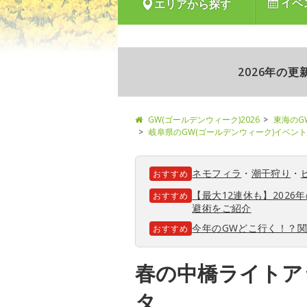
イベ
エリアから探す
2026年の
GW(ゴールデンウィーク)2026
東海のG
岐阜県のGW(ゴールデンウィーク)イベント
ネモフィラ
・
潮干狩り
・
おすすめ
【最大12連休も】202
おすすめ
避術をご紹介
今年のGWどこ行く！？
おすすめ
春の中橋ライトア
タ