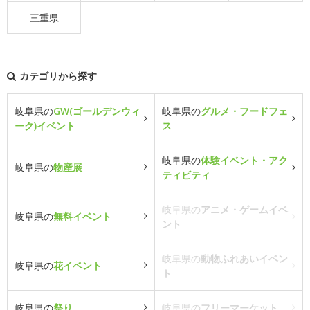
三重県
カテゴリから探す
岐阜県の
GW(ゴールデンウィ
岐阜県の
グルメ・フードフェ
ーク)イベント
ス
岐阜県の
体験イベント・アク
岐阜県の
物産展
ティビティ
岐阜県の
アニメ・ゲームイベ
岐阜県の
無料イベント
ント
岐阜県の
動物ふれあいイベン
岐阜県の
花イベント
ト
岐阜県の
祭り
岐阜県の
フリーマーケット