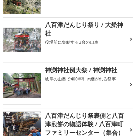
八百津だんじり祭り / 大舩神
社
役場前に集結する3台の山車
神渕神社例大祭 / 神渕神社
岐阜の山奥で400年引き継がれる祭事
八百津だんじり祭裏側と八百
津煎餅の物語体験 / 八百津町
ファミリーセンター（集合）