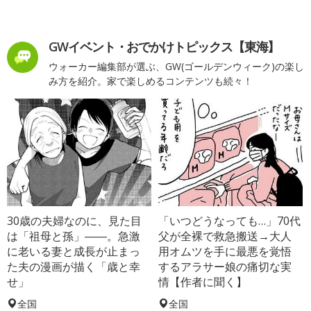
GWイベント・おでかけトピックス【東海】
ウォーカー編集部が選ぶ、GW(ゴールデンウィーク)の楽し
み方を紹介。家で楽しめるコンテンツも続々！
30歳の夫婦なのに、見た目
「いつどうなっても…」70代
は「祖母と孫」――。急激
父が全裸で救急搬送→大人
に老いる妻と成長が止まっ
用オムツを手に最悪を覚悟
た夫の漫画が描く「歳と幸
するアラサー娘の痛切な実
せ」
情【作者に聞く】
全国
全国