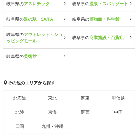
岐阜県の
アスレチック
岐阜県の
温泉・スパリゾート
岐阜県の
道の駅・SA/PA
岐阜県の
博物館・科学館
岐阜県の
アウトレット・ショ
岐阜県の
商業施設・百貨店
ッピングモール
岐阜県の
美術館
その他のエリアから探す
北海道
東北
関東
甲信越
北陸
東海
関西
中国
四国
九州・沖縄