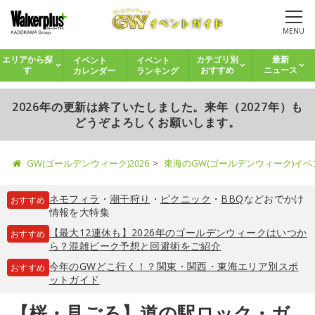
MENU
イベント
イベント
エリアから探
カテゴリ別
最新
カレンダー
ランキング
す
おすすめ
ニュース
2026年の更新は終了いたしました。来年（2027年）も
どうぞよろしくお願いします。
GW(ゴールデンウィーク)2026
東海のGW(ゴールデンウィーク)イ
ネモフィラ
・
潮干狩り
・
ピクニック
・
BBQ
などおでかけ
おすすめ
情報を大特集
【最大12連休も】2026年のゴールデンウィークはいつか
おすすめ
ら？混雑ピーク予想と回避術をご紹介
今年のGWどこ行く！？関東・関西・東海エリア別スポ
おすすめ
ットガイド
【桜・見ごろ】道の駅ロック・ガ