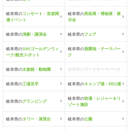
岐阜県の
コンサート・音楽関
岐阜県の
美術展・博物展・展
連イベント
示会
岐阜県の
演劇・講演会
岐阜県の
フェア
岐阜県の
GW(ゴールデンウィ
岐阜県の
遊園地・テーマパー
ーク)観光スポット
ク
岐阜県の
水族館・動物園
岐阜県の
フードテーマパーク
岐阜県の
工場見学
岐阜県の
キャンプ場・BBQ場
岐阜県の
牧場・レジャー＆リ
岐阜県の
グランピング
ゾート施設
岐阜県の
タワー・展望台
岐阜県の
公園