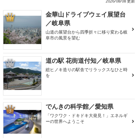
2026/08/08 更新
金華山ドライブウェイ展望台
1
／岐阜県
山道の展望台から四季折々に移り変わる岐
阜市の風景を望む
道の駅 花街道付知／岐阜県
2
総ヒノキ造りの駅舎でリラックスなひと時
を
でんきの科学館／愛知県
3
「ワクワク・ドキドキ大発見！」エネルギ
ーの世界へようこそ