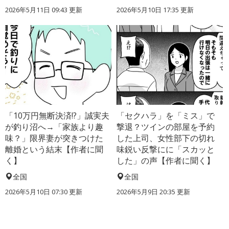
2026年5月11日 09:43 更新
2026年5月10日 17:35 更新
「10万円無断決済!?」誠実夫
「セクハラ」を「ミス」で
が釣り沼へ→「家族より趣
撃退？ツインの部屋を予約
味？」限界妻が突きつけた
した上司、女性部下の切れ
離婚という結末【作者に聞
味鋭い反撃にに「スカッと
く】
した」の声【作者に聞く】
全国
全国
2026年5月10日 07:30 更新
2026年5月9日 20:35 更新