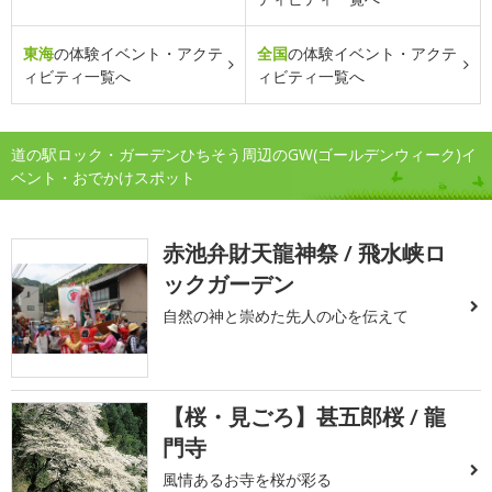
東海
の体験イベント・アクテ
全国
の体験イベント・アクテ
ィビティ一覧へ
ィビティ一覧へ
道の駅ロック・ガーデンひちそう周辺のGW(ゴールデンウィーク)イ
ベント・おでかけスポット
赤池弁財天龍神祭 / 飛水峡ロ
ックガーデン
自然の神と崇めた先人の心を伝えて
【桜・見ごろ】甚五郎桜 / 龍
門寺
風情あるお寺を桜が彩る