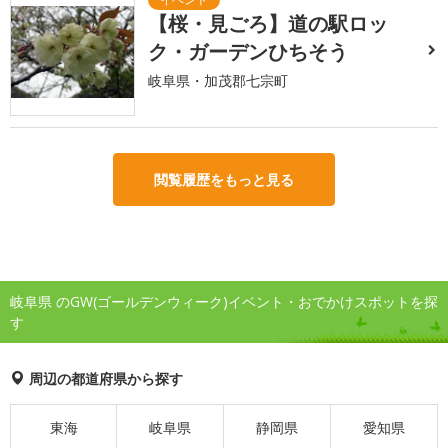
【桜・見ごろ】道の駅ロッ
ク・ガーデンひちそう
岐阜県・加茂郡七宗町
閲覧履歴をもっと見る
岐阜県 のGW(ゴールデンウィーク)イベント・おでかけスポットを探
す
周辺の都道府県から探す
東海
岐阜県
静岡県
愛知県