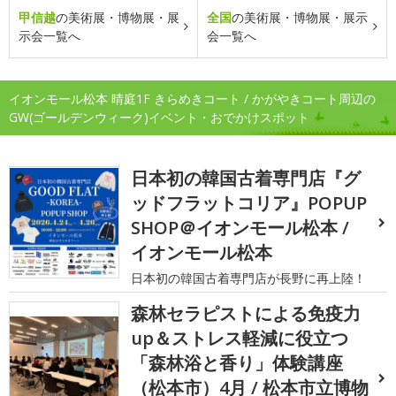
甲信越
の美術展・博物展・展
全国
の美術展・博物展・展示
示会一覧へ
会一覧へ
イオンモール松本 晴庭1F きらめきコート / かがやきコート周辺の
GW(ゴールデンウィーク)イベント・おでかけスポット
日本初の韓国古着専門店『グ
ッドフラットコリア』POPUP
SHOP＠イオンモール松本 /
イオンモール松本
日本初の韓国古着専門店が長野に再上陸！
森林セラピストによる免疫力
up＆ストレス軽減に役立つ
「森林浴と香り」体験講座
（松本市）4月 / 松本市立博物