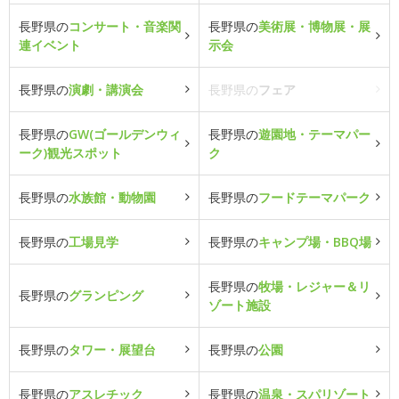
長野県の
コンサート・音楽関
長野県の
美術展・博物展・展
連イベント
示会
長野県の
演劇・講演会
長野県の
フェア
長野県の
GW(ゴールデンウィ
長野県の
遊園地・テーマパー
ーク)観光スポット
ク
長野県の
水族館・動物園
長野県の
フードテーマパーク
長野県の
工場見学
長野県の
キャンプ場・BBQ場
長野県の
牧場・レジャー＆リ
長野県の
グランピング
ゾート施設
長野県の
タワー・展望台
長野県の
公園
長野県の
アスレチック
長野県の
温泉・スパリゾート