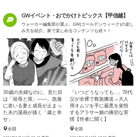
GWイベント・おでかけトピックス【甲信越】
ウォーカー編集部が選ぶ、GW(ゴールデンウィーク)の楽し
み方を紹介。家で楽しめるコンテンツも続々！
30歳の夫婦なのに、見た目
「いつどうなっても…」70代
は「祖母と孫」――。急激
父が全裸で救急搬送→大人
に老いる妻と成長が止まっ
用オムツを手に最悪を覚悟
た夫の漫画が描く「歳と幸
するアラサー娘の痛切な実
せ」
情【作者に聞く】
全国
全国