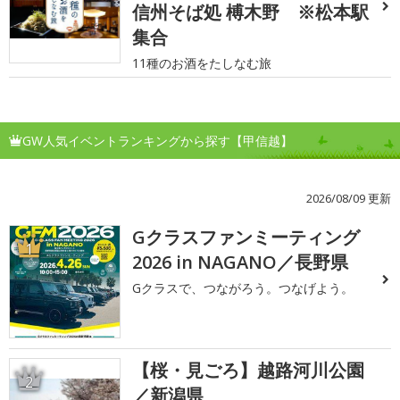
信州そば処 榑木野 ※松本駅
集合
11種のお酒をたしなむ旅
GW人気イベントランキングから探す【甲信越】
2026/08/09 更新
Gクラスファンミーティング
1
2026 in NAGANO／長野県
Gクラスで、つながろう。つなげよう。
【桜・見ごろ】越路河川公園
2
／新潟県