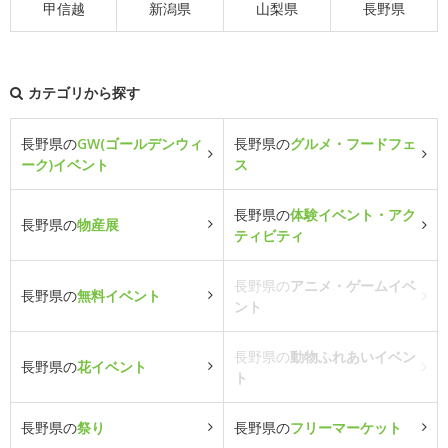
甲信越
新潟県
山梨県
長野県
カテゴリから探す
長野県の
GW(ゴールデンウィ
長野県の
グルメ・フードフェ
ーク)イベント
ス
長野県の
体験イベント・アク
長野県の
物産展
ティビティ
長野県の
アニメ・ゲームイベ
長野県の
無料イベント
ント
長野県の
動物ふれあいイベン
長野県の
花イベント
ト
長野県の
祭り
長野県の
フリーマーケット