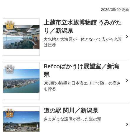
2026/08/09 更新
上越市立水族博物館 うみがた
1
り／新潟県
大水槽と大海原が一体となって広がる光景
は圧巻
Befcoばかうけ展望室／新潟
2
県
360度の眺望と日本海エリアで随一の高さ
を誇る
道の駅 関川／新潟県
3
さまざまな設備が整った道の駅