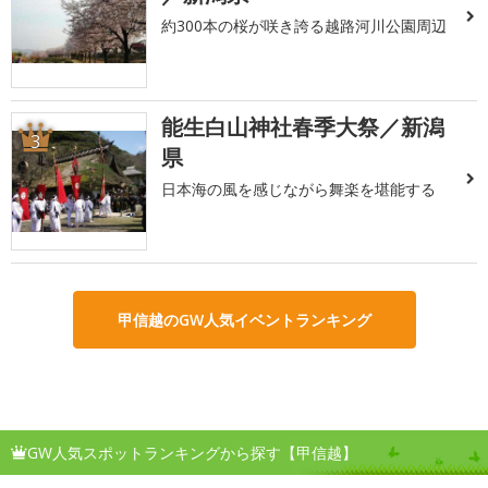
約300本の桜が咲き誇る越路河川公園周辺
能生白山神社春季大祭／新潟
3
県
日本海の風を感じながら舞楽を堪能する
甲信越のGW人気イベントランキング
GW人気スポットランキングから探す【甲信越】