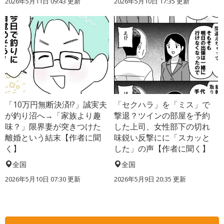
2026年5月11日 09:43 更新
2026年5月10日 17:35 更新
「10万円無断決済!?」誠実夫
「セクハラ」を「ミス」で
が釣り沼へ→「家族より趣
撃退？ツインの部屋を予約
味？」限界妻が突きつけた
した上司、女性部下の切れ
離婚という結末【作者に聞
味鋭い反撃にに「スカッと
く】
した」の声【作者に聞く】
全国
全国
2026年5月10日 07:30 更新
2026年5月9日 20:35 更新