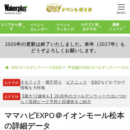
MENU
イベント
イベント
エリアから探
カテゴリ別
最新
カレンダー
ランキング
す
おすすめ
ニュース
2026年の更新は終了いたしました。来年（2027年）も
どうぞよろしくお願いします。
GW(ゴールデンウィーク)2026
甲信越のGW(ゴールデンウィーク)
ネモフィラ
・
潮干狩り
・
ピクニック
・
BBQ
などおでかけ
おすすめ
情報を大特集
【最大12連休も】2026年のゴールデンウィークはいつか
おすすめ
ら？混雑ピーク予想と回避術をご紹介
ママハピEXPO＠イオンモール松本
の詳細データ