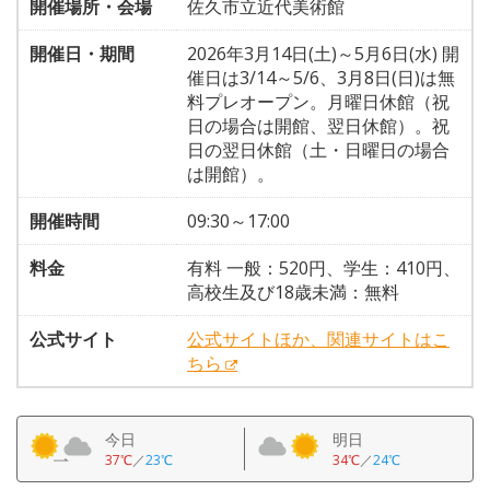
開催場所・会場
佐久市立近代美術館
開催日・期間
2026年3月14日(土)～5月6日(水) 開
催日は3/14～5/6、3月8日(日)は無
料プレオープン。月曜日休館（祝
日の場合は開館、翌日休館）。祝
日の翌日休館（土・日曜日の場合
は開館）。
開催時間
09:30～17:00
料金
有料 一般：520円、学生：410円、
高校生及び18歳未満：無料
公式サイト
公式サイトほか、関連サイトはこ
ちら
今日
明日
37℃
／
23℃
34℃
／
24℃