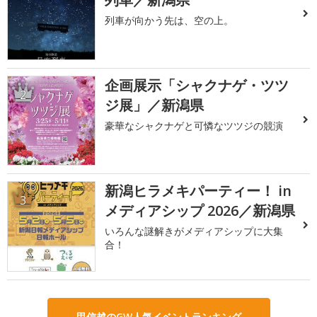
列車が向かう先は、空の上。
企画展示「シャクナゲ・ツツ
2
ジ展」／新潟県
豪華なシャクナゲと可憐なツツジの競演
新潟ヒラメキパーティー！ in
3
メディアシップ 2026／新潟県
いろんな謎解きがメディアシップに大集
合！
甲信越のGW人気イベントランキング