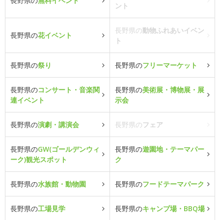
長野県の
無料イベント
ント
長野県の
動物ふれあいイベン
長野県の
花イベント
ト
長野県の
祭り
長野県の
フリーマーケット
長野県の
コンサート・音楽関
長野県の
美術展・博物展・展
連イベント
示会
長野県の
演劇・講演会
長野県の
フェア
長野県の
GW(ゴールデンウィ
長野県の
遊園地・テーマパー
ーク)観光スポット
ク
長野県の
水族館・動物園
長野県の
フードテーマパーク
長野県の
工場見学
長野県の
キャンプ場・BBQ場