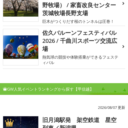
野牧場） / 家畜改良センター
茨城牧場長野支場
巨木がつくりだす桜のトンネルは圧巻！
佐久バルーンフェスティバル
2026 / 千曲川スポーツ交流広
場
熱気球の競技や体験搭乗ができるフェステ
ィバル
GW人気イベントランキングから探す【甲信越】
2026/08/07 更新
旧月潟駅発 架空鉄道 星空
1
列車／新潟県