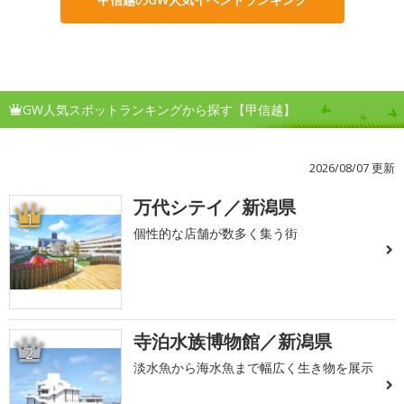
GW人気スポットランキングから探す【甲信越】
2026/08/07 更新
万代シテイ／新潟県
1
個性的な店舗が数多く集う街
寺泊水族博物館／新潟県
2
淡水魚から海水魚まで幅広く生き物を展示