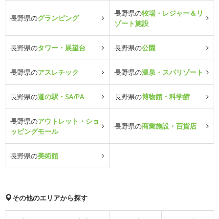
長野県の
牧場・レジャー＆リ
長野県の
グランピング
ゾート施設
長野県の
タワー・展望台
長野県の
公園
長野県の
アスレチック
長野県の
温泉・スパリゾート
長野県の
道の駅・SA/PA
長野県の
博物館・科学館
長野県の
アウトレット・ショ
長野県の
商業施設・百貨店
ッピングモール
長野県の
美術館
その他のエリアから探す