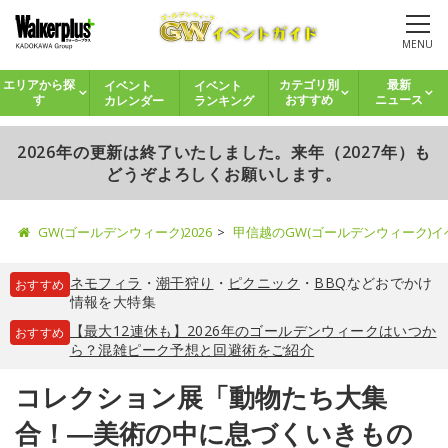
MENU
イベント
イベント
エリアから探
カテゴリ別
最新
カレンダー
ランキング
す
おすすめ
ニュース
2026年の更新は終了いたしました。来年（2027年）も
どうぞよろしくお願いします。
GW(ゴールデンウィーク)2026
甲信越のGW(ゴールデンウィーク)
ネモフィラ
・
潮干狩り
・
ピクニック
・
BBQ
などおでかけ
おすすめ
情報を大特集
【最大12連休も】2026年のゴールデンウィークはいつか
おすすめ
ら？混雑ピーク予想と回避術をご紹介
コレクション展「動物たち大集
合！―美術の中に息づくいきもの