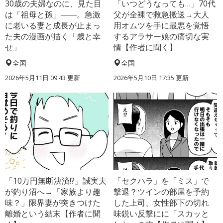
30歳の夫婦なのに、見た目
「いつどうなっても…」70代
は「祖母と孫」――。急激
父が全裸で救急搬送→大人
に老いる妻と成長が止まっ
用オムツを手に最悪を覚悟
た夫の漫画が描く「歳と幸
するアラサー娘の痛切な実
せ」
情【作者に聞く】
全国
全国
2026年5月11日 09:43 更新
2026年5月10日 17:35 更新
「10万円無断決済!?」誠実夫
「セクハラ」を「ミス」で
が釣り沼へ→「家族より趣
撃退？ツインの部屋を予約
味？」限界妻が突きつけた
した上司、女性部下の切れ
離婚という結末【作者に聞
味鋭い反撃にに「スカッと