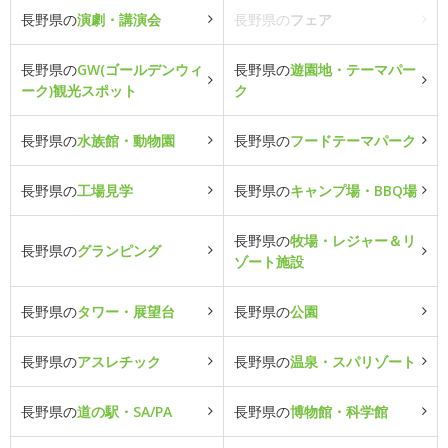
長野県の
演劇・講演会
長野県の
フェア
長野県の
GW(ゴールデンウィ
長野県の
遊園地・テーマパー
ーク)観光スポット
ク
長野県の
水族館・動物園
長野県の
フードテーマパーク
長野県の
工場見学
長野県の
キャンプ場・BBQ場
長野県の
牧場・レジャー＆リ
長野県の
グランピング
ゾート施設
長野県の
タワー・展望台
長野県の
公園
長野県の
アスレチック
長野県の
温泉・スパリゾート
長野県の
道の駅・SA/PA
長野県の
博物館・科学館