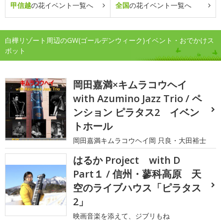
甲信越
の花イベント一覧へ
全国
の花イベント一覧へ
白樺リゾート周辺のGW(ゴールデンウィーク)イベント・おでかけス
ポット
岡田嘉満×キムラコウヘイ
with Azumino Jazz Trio / ペ
ンション ピラタス2 イベン
トホール
岡田嘉満キムラコウヘイ岡 只良・大田裕士
はるか Project with D
Part１ / 信州・蓼科高原 天
空のライブハウス「ピラタス
2」
映画音楽を添えて、ジブリもね