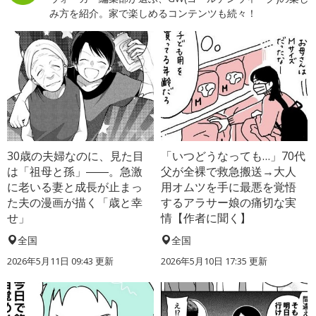
み方を紹介。家で楽しめるコンテンツも続々！
30歳の夫婦なのに、見た目
「いつどうなっても…」70代
は「祖母と孫」――。急激
父が全裸で救急搬送→大人
に老いる妻と成長が止まっ
用オムツを手に最悪を覚悟
た夫の漫画が描く「歳と幸
するアラサー娘の痛切な実
せ」
情【作者に聞く】
全国
全国
2026年5月11日 09:43 更新
2026年5月10日 17:35 更新