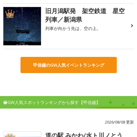
旧月潟駅発 架空鉄道 星空
3
列車／新潟県
列車が向かう先は、空の上。
甲信越のGW人気イベントランキング
GW人気スポットランキングから探す【甲信越】
2026/08/08 更新
道の駅 みかわ/水ト川ノとう