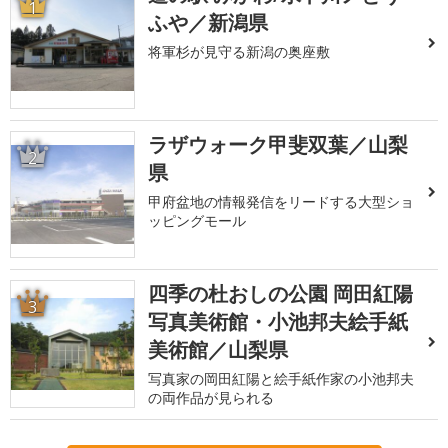
1
ふや／新潟県
将軍杉が見守る新潟の奥座敷
ラザウォーク甲斐双葉／山梨
2
県
甲府盆地の情報発信をリードする大型ショ
ッピングモール
四季の杜おしの公園 岡田紅陽
3
写真美術館・小池邦夫絵手紙
美術館／山梨県
写真家の岡田紅陽と絵手紙作家の小池邦夫
の両作品が見られる