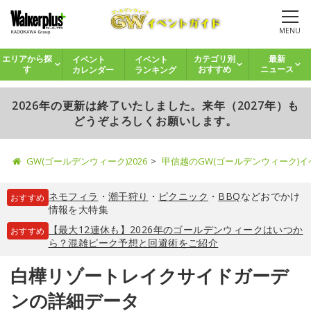
MENU
イベント
イベント
エリアから探
カテゴリ別
最新
カレンダー
ランキング
す
おすすめ
ニュース
2026年の更新は終了いたしました。来年（2027年）も
どうぞよろしくお願いします。
GW(ゴールデンウィーク)2026
甲信越のGW(ゴールデンウィーク)
ネモフィラ
・
潮干狩り
・
ピクニック
・
BBQ
などおでかけ
おすすめ
情報を大特集
【最大12連休も】2026年のゴールデンウィークはいつか
おすすめ
ら？混雑ピーク予想と回避術をご紹介
白樺リゾートレイクサイドガーデ
ンの詳細データ