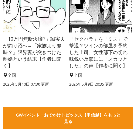
「10万円無断決済!?」誠実夫
「セクハラ」を「ミス」で
が釣り沼へ→「家族より趣
撃退？ツインの部屋を予約
味？」限界妻が突きつけた
した上司、女性部下の切れ
離婚という結末【作者に聞
味鋭い反撃にに「スカッと
く】
した」の声【作者に聞く】
全国
全国
2026年5月10日 07:30 更新
2026年5月9日 20:35 更新
GWイベント・おでかけトピックス【甲信越】をもっと
見る