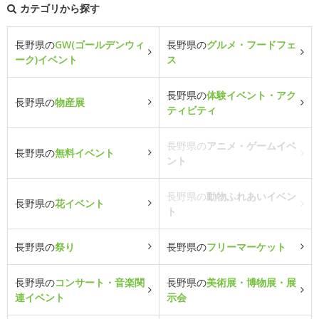
カテゴリから探す
長野県の
GW(ゴールデンウィ
長野県の
グルメ・フードフェ
ーク)イベント
ス
長野県の
体験イベント・アク
長野県の
物産展
ティビティ
長野県の
アニメ・ゲームイベ
長野県の
無料イベント
ント
長野県の
動物ふれあいイベン
長野県の
花イベント
ト
長野県の
祭り
長野県の
フリーマーケット
長野県の
コンサート・音楽関
長野県の
美術展・博物展・展
連イベント
示会