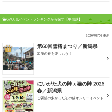
GW人気イベントランキングから探す【甲信越】
2026/08/08 更新
第60回雪椿まつり／新潟県
1
加茂の春を楽しもう！
にいがた犬の陣ｘ猫の陣 2026
2
春／新潟県
ご要望の多かった初の猫オンリーイベント