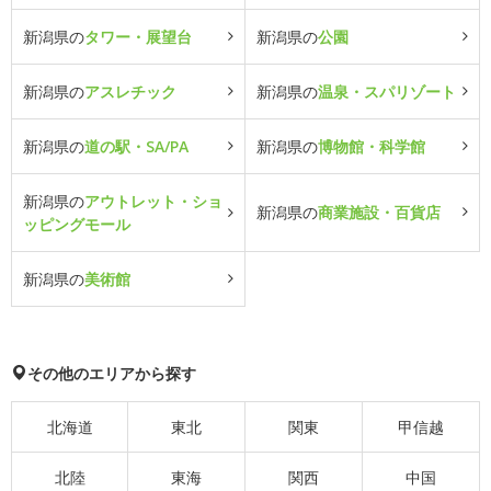
新潟県の
タワー・展望台
新潟県の
公園
新潟県の
アスレチック
新潟県の
温泉・スパリゾート
新潟県の
道の駅・SA/PA
新潟県の
博物館・科学館
新潟県の
アウトレット・ショ
新潟県の
商業施設・百貨店
ッピングモール
新潟県の
美術館
その他のエリアから探す
北海道
東北
関東
甲信越
北陸
東海
関西
中国