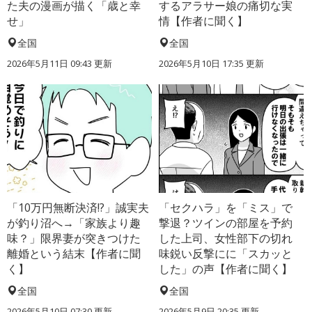
た夫の漫画が描く「歳と幸
するアラサー娘の痛切な実
せ」
情【作者に聞く】
全国
全国
2026年5月11日 09:43 更新
2026年5月10日 17:35 更新
「10万円無断決済!?」誠実夫
「セクハラ」を「ミス」で
が釣り沼へ→「家族より趣
撃退？ツインの部屋を予約
味？」限界妻が突きつけた
した上司、女性部下の切れ
離婚という結末【作者に聞
味鋭い反撃にに「スカッと
く】
した」の声【作者に聞く】
全国
全国
2026年5月10日 07:30 更新
2026年5月9日 20:35 更新