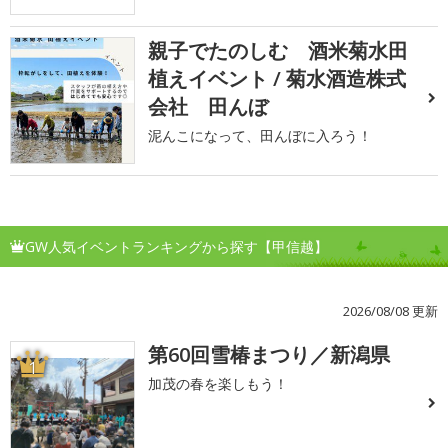
親子でたのしむ 酒米菊水田
植えイベント / 菊水酒造株式
会社 田んぼ
泥んこになって、田んぼに入ろう！
GW人気イベントランキングから探す【甲信越】
2026/08/08 更新
第60回雪椿まつり／新潟県
1
加茂の春を楽しもう！