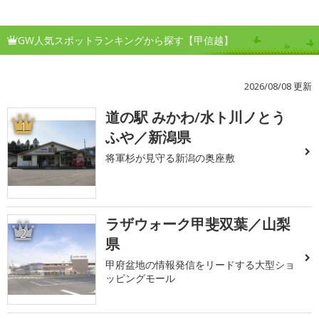
GW人気スポットランキングから探す【甲信越】
2026/08/08 更新
道の駅 みかわ/水ト川ノとう
1
ふや／新潟県
将軍杉が見守る新潟の奥座敷
ラザウォーク甲斐双葉／山梨
2
県
甲府盆地の情報発信をリードする大型ショ
ッピングモール