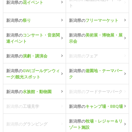
新潟県の
花イベント
ト
新潟県の
祭り
新潟県の
フリーマーケット
新潟県の
コンサート・音楽関
新潟県の
美術展・博物展・展
連イベント
示会
新潟県の
演劇・講演会
新潟県の
フェア
新潟県の
GW(ゴールデンウィ
新潟県の
遊園地・テーマパー
ーク)観光スポット
ク
新潟県の
水族館・動物園
新潟県の
フードテーマパーク
新潟県の
工場見学
新潟県の
キャンプ場・BBQ場
新潟県の
牧場・レジャー＆リ
新潟県の
グランピング
ゾート施設