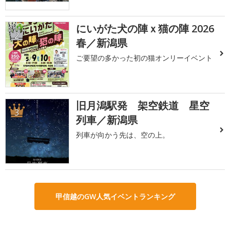
にいがた犬の陣ｘ猫の陣 2026
2
春／新潟県
ご要望の多かった初の猫オンリーイベント
旧月潟駅発 架空鉄道 星空
3
列車／新潟県
列車が向かう先は、空の上。
甲信越のGW人気イベントランキング