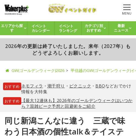
MENU
イベント
イベント
エリアから探
カテゴリ別
最新
カレンダー
ランキング
す
おすすめ
ニュース
2026年の更新は終了いたしました。来年（2027年）も
どうぞよろしくお願いします。
GW(ゴールデンウィーク)2026
甲信越のGW(ゴールデンウィーク)
ネモフィラ
・
潮干狩り
・
ピクニック
・
BBQ
などおでかけ
おすすめ
情報を大特集
【最大12連休も】2026年のゴールデンウィークはいつか
おすすめ
ら？混雑ピーク予想と回避術をご紹介
同じ新潟こんなに違う 三蔵で味
わう日本酒の個性talk＆テイステ