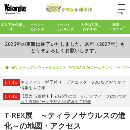
MENU
イベント
イベント
エリアから探
カテゴリ別
最新
カレンダー
ランキング
す
おすすめ
ニュース
2026年の更新は終了いたしました。来年（2027年）も
どうぞよろしくお願いします。
GW(ゴールデンウィーク)2026
甲信越のGW(ゴールデンウィーク)
ネモフィラ
・
潮干狩り
・
ピクニック
・
BBQ
などおでかけ
おすすめ
情報を大特集
【最大12連休も】2026年のゴールデンウィークはいつか
おすすめ
ら？混雑ピーク予想と回避術をご紹介
T-REX展 ～ティラノサウルスの進
化～の地図・アクセス