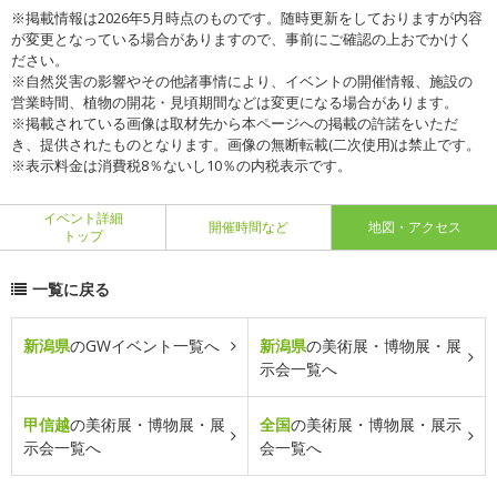
※掲載情報は2026年5月時点のものです。随時更新をしておりますが内容
が変更となっている場合がありますので、事前にご確認の上おでかけく
ださい。
※自然災害の影響やその他諸事情により、イベントの開催情報、施設の
営業時間、植物の開花・見頃期間などは変更になる場合があります。
※掲載されている画像は取材先から本ページへの掲載の許諾をいただ
き、提供されたものとなります。画像の無断転載(二次使用)は禁止です。
※表示料金は消費税8％ないし10％の内税表示です。
イベント詳細
開催時間など
地図・アクセス
トップ
一覧に戻る
新潟県
のGWイベント一覧へ
新潟県
の美術展・博物展・展
示会一覧へ
甲信越
の美術展・博物展・展
全国
の美術展・博物展・展示
示会一覧へ
会一覧へ