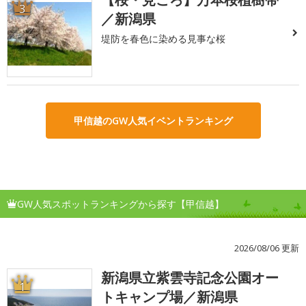
3
／新潟県
堤防を春色に染める見事な桜
甲信越のGW人気イベントランキング
GW人気スポットランキングから探す【甲信越】
2026/08/06 更新
新潟県立紫雲寺記念公園オー
1
トキャンプ場／新潟県