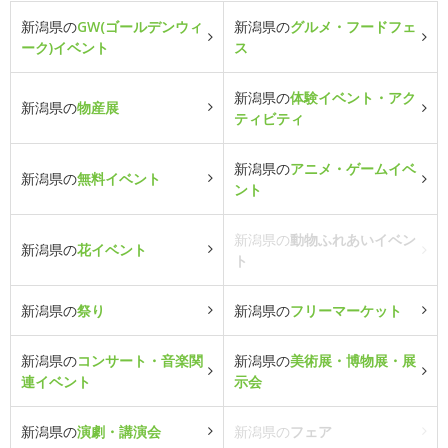
新潟県の
GW(ゴールデンウィ
新潟県の
グルメ・フードフェ
ーク)イベント
ス
新潟県の
体験イベント・アク
新潟県の
物産展
ティビティ
新潟県の
アニメ・ゲームイベ
新潟県の
無料イベント
ント
新潟県の
動物ふれあいイベン
新潟県の
花イベント
ト
新潟県の
祭り
新潟県の
フリーマーケット
新潟県の
コンサート・音楽関
新潟県の
美術展・博物展・展
連イベント
示会
新潟県の
演劇・講演会
新潟県の
フェア