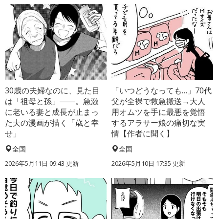
30歳の夫婦なのに、見た目
「いつどうなっても…」70代
は「祖母と孫」――。急激
父が全裸で救急搬送→大人
に老いる妻と成長が止まっ
用オムツを手に最悪を覚悟
た夫の漫画が描く「歳と幸
するアラサー娘の痛切な実
せ」
情【作者に聞く】
全国
全国
2026年5月11日 09:43 更新
2026年5月10日 17:35 更新