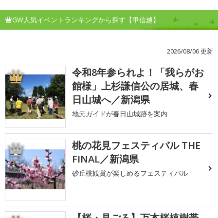
GW人気イベントランキングから探す【甲信越】
2026/08/06 更新
令和8年参られよ！「我らがお
1
館様」上杉謙信公の居城、春
日山城へ／新潟県
地元ガイドが春日山城跡を案内
桃の花見フェスティバル THE
2
FINAL／新潟県
砂丘桃観賞が楽しめるフェスティバル
【桜・見ごろ】万本桜植樹帯