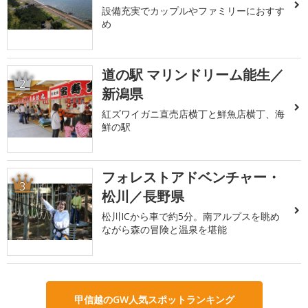
設備充実でカップルやファミリーにおすす
め
道の駅 マリンドリーム能生／
2
新潟県
紅ズワイガニ直売店横丁と鮮魚店横丁、海
鮮の駅
フォレストアドベンチャー・
3
松川／長野県
松川ICから車で約5分。南アルプスを眺め
ながら森の冒険と温泉を堪能
甲信越のGW人気スポットランキング