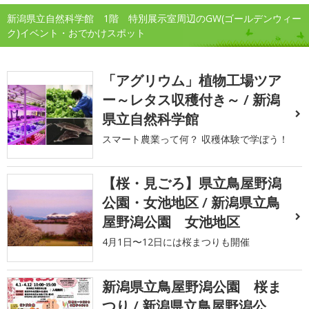
新潟県立自然科学館 1階 特別展示室周辺のGW(ゴールデンウィー
ク)イベント・おでかけスポット
「アグリウム」植物工場ツア
ー～レタス収穫付き～ / 新潟
県立自然科学館
スマート農業って何？ 収穫体験で学ぼう！
【桜・見ごろ】県立鳥屋野潟
公園・女池地区 / 新潟県立鳥
屋野潟公園 女池地区
4月1日〜12日には桜まつりも開催
新潟県立鳥屋野潟公園 桜ま
つり / 新潟県立鳥屋野潟公