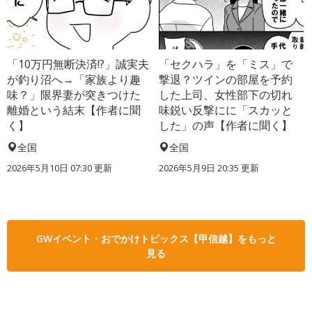
「10万円無断決済!?」誠実夫
「セクハラ」を「ミス」で
が釣り沼へ→「家族より趣
撃退？ツインの部屋を予約
味？」限界妻が突きつけた
した上司、女性部下の切れ
離婚という結末【作者に聞
味鋭い反撃にに「スカッと
く】
した」の声【作者に聞く】
全国
全国
2026年5月10日 07:30 更新
2026年5月9日 20:35 更新
GWイベント・おでかけトピックス【甲信越】をもっと
見る