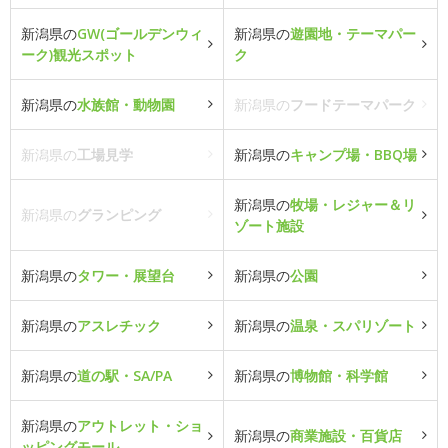
新潟県の
GW(ゴールデンウィ
新潟県の
遊園地・テーマパー
ーク)観光スポット
ク
新潟県の
水族館・動物園
新潟県の
フードテーマパーク
新潟県の
工場見学
新潟県の
キャンプ場・BBQ場
新潟県の
牧場・レジャー＆リ
新潟県の
グランピング
ゾート施設
新潟県の
タワー・展望台
新潟県の
公園
新潟県の
アスレチック
新潟県の
温泉・スパリゾート
新潟県の
道の駅・SA/PA
新潟県の
博物館・科学館
新潟県の
アウトレット・ショ
新潟県の
商業施設・百貨店
ッピングモール