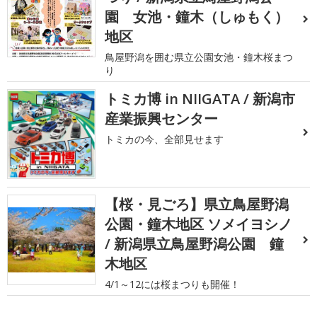
園 女池・鐘木（しゅもく）
地区
鳥屋野潟を囲む県立公園女池・鐘木桜まつ
り
トミカ博 in NIIGATA / 新潟市
産業振興センター
トミカの今、全部見せます
【桜・見ごろ】県立鳥屋野潟
公園・鐘木地区 ソメイヨシノ
/ 新潟県立鳥屋野潟公園 鐘
木地区
4/1～12には桜まつりも開催！