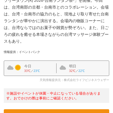
ツリータウン(R) 2026-台南ランタン祭-」を開催。今回
は、台湾南部の古都・台南市とのコラボレーション。会場
は、台湾・台南市の協力のもと、現地より取り寄せた台南
ランタンが華やかに演出する。会場内の物販コーナーに
は、台湾ならではのお菓子や雑貨が勢ぞろい。また、日ご
ろの疲れを癒せる本場さながらの台湾マッサージ体験ブー
スもあり。
情報提供：イベントバンク
今日
明日
33℃
／
23℃
32℃
／
22℃
天気情報提供元：株式会社ライフビジネスウェザー
※施設やイベントが休園・中止になっている場合がありま
す。おでかけの際は事前にご確認ください。