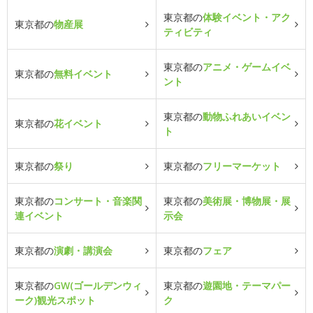
東京都の
体験イベント・アク
東京都の
物産展
ティビティ
東京都の
アニメ・ゲームイベ
東京都の
無料イベント
ント
東京都の
動物ふれあいイベン
東京都の
花イベント
ト
東京都の
祭り
東京都の
フリーマーケット
東京都の
コンサート・音楽関
東京都の
美術展・博物展・展
連イベント
示会
東京都の
演劇・講演会
東京都の
フェア
東京都の
GW(ゴールデンウィ
東京都の
遊園地・テーマパー
ーク)観光スポット
ク