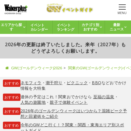
MENU
イベント
イベント
エリアから探
カテゴリ別
最新
カレンダー
ランキング
す
おすすめ
ニュース
2026年の更新は終了いたしました。来年（2027年）も
どうぞよろしくお願いします。
GW(ゴールデンウィーク)2026
関東のGW(ゴールデンウィーク)イ
ネモフィラ
・
潮干狩り
・
ピクニック
・
BBQ
などおでかけ
おすすめ
情報を大特集
連休の予定はこれ！関東おでかけなら
至福の温泉
・
おすすめ
人気の遊園地
・
親子で体験イベント
2026年のゴールデンウィークはいつから？混雑ピーク予
おすすめ
想と回避術をご紹介
今年のGWどこ行く！？関東・関西・東海エリア別スポ
おすすめ
ットガイド