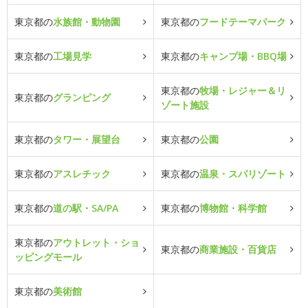
東京都の
水族館・動物園
東京都の
フードテーマパーク
東京都の
工場見学
東京都の
キャンプ場・BBQ場
東京都の
牧場・レジャー＆リ
東京都の
グランピング
ゾート施設
東京都の
タワー・展望台
東京都の
公園
東京都の
アスレチック
東京都の
温泉・スパリゾート
東京都の
道の駅・SA/PA
東京都の
博物館・科学館
東京都の
アウトレット・ショ
東京都の
商業施設・百貨店
ッピングモール
東京都の
美術館