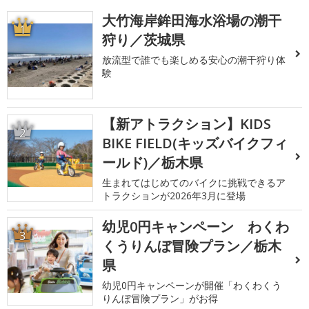
大竹海岸鉾田海水浴場の潮干
1
狩り／茨城県
放流型で誰でも楽しめる安心の潮干狩り体
験
【新アトラクション】KIDS
2
BIKE FIELD(キッズバイクフィ
ールド)／栃木県
生まれてはじめてのバイクに挑戦できるア
トラクションが2026年3月に登場
幼児0円キャンペーン わくわ
3
くうりんぼ冒険プラン／栃木
県
幼児0円キャンペーンが開催「わくわくう
りんぼ冒険プラン」がお得