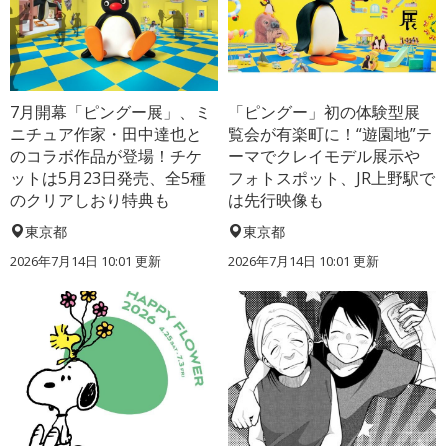
7月開幕「ピングー展」、ミ
「ピングー」初の体験型展
ニチュア作家・田中達也と
覧会が有楽町に！“遊園地”テ
のコラボ作品が登場！チケ
ーマでクレイモデル展示や
ットは5月23日発売、全5種
フォトスポット、JR上野駅で
のクリアしおり特典も
は先行映像も
東京都
東京都
2026年7月14日 10:01 更新
2026年7月14日 10:01 更新