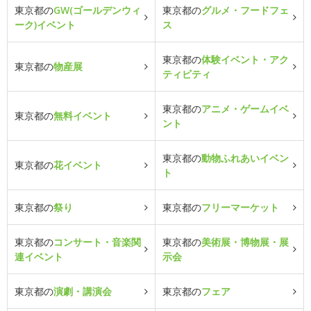
東京都の
GW(ゴールデンウィ
東京都の
グルメ・フードフェ
ーク)イベント
ス
東京都の
体験イベント・アク
東京都の
物産展
ティビティ
東京都の
アニメ・ゲームイベ
東京都の
無料イベント
ント
東京都の
動物ふれあいイベン
東京都の
花イベント
ト
東京都の
祭り
東京都の
フリーマーケット
東京都の
コンサート・音楽関
東京都の
美術展・博物展・展
連イベント
示会
東京都の
演劇・講演会
東京都の
フェア