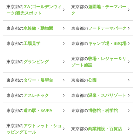
東京都の
GW(ゴールデンウィ
東京都の
遊園地・テーマパー
ーク)観光スポット
ク
東京都の
水族館・動物園
東京都の
フードテーマパーク
東京都の
工場見学
東京都の
キャンプ場・BBQ場
東京都の
牧場・レジャー＆リ
東京都の
グランピング
ゾート施設
東京都の
タワー・展望台
東京都の
公園
東京都の
アスレチック
東京都の
温泉・スパリゾート
東京都の
道の駅・SA/PA
東京都の
博物館・科学館
東京都の
アウトレット・ショ
東京都の
商業施設・百貨店
ッピングモール