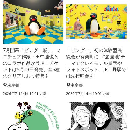
7月開幕「ピングー展」、ミ
「ピングー」初の体験型展
ニチュア作家・田中達也と
覧会が有楽町に！“遊園地”テ
のコラボ作品が登場！チケ
ーマでクレイモデル展示や
ットは5月23日発売、全5種
フォトスポット、JR上野駅で
のクリアしおり特典も
は先行映像も
東京都
東京都
2026年7月14日 10:01 更新
2026年7月14日 10:01 更新