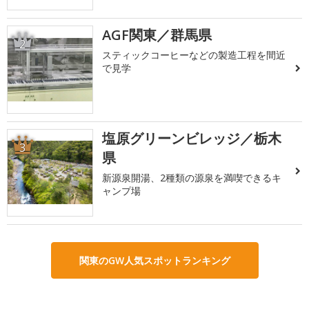
AGF関東／群馬県
2
スティックコーヒーなどの製造工程を間近
で見学
塩原グリーンビレッジ／栃木
3
県
新源泉開湯、2種類の源泉を満喫できるキ
ャンプ場
関東のGW人気スポットランキング