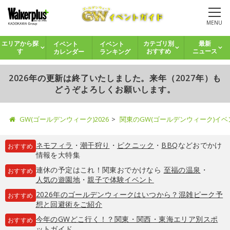
MENU
イベント
イベント
エリアから探
カテゴリ別
最新
カレンダー
ランキング
す
おすすめ
ニュース
2026年の更新は終了いたしました。来年（2027年）も
どうぞよろしくお願いします。
GW(ゴールデンウィーク)2026
関東のGW(ゴールデンウィーク)イ
ネモフィラ
・
潮干狩り
・
ピクニック
・
BBQ
などおでかけ
おすすめ
情報を大特集
連休の予定はこれ！関東おでかけなら
至福の温泉
・
おすすめ
人気の遊園地
・
親子で体験イベント
2026年のゴールデンウィークはいつから？混雑ピーク予
おすすめ
想と回避術をご紹介
今年のGWどこ行く！？関東・関西・東海エリア別スポ
おすすめ
ットガイド