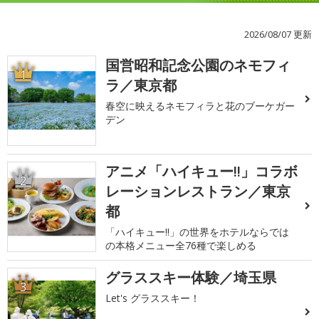
2026/08/07 更新
国営昭和記念公園のネモフィ
1
ラ／東京都
春空に映えるネモフィラと花のブーケガー
デン
アニメ「ハイキュー!!」コラボ
2
レーションレストラン／東京
都
「ハイキュー!!」の世界をホテルならでは
の本格メニュー全76種で楽しめる
グラススキー体験／埼玉県
3
Let's グラススキー！