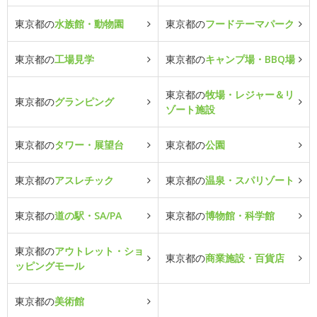
東京都の
水族館・動物園
東京都の
フードテーマパーク
東京都の
工場見学
東京都の
キャンプ場・BBQ場
東京都の
牧場・レジャー＆リ
東京都の
グランピング
ゾート施設
東京都の
タワー・展望台
東京都の
公園
東京都の
アスレチック
東京都の
温泉・スパリゾート
東京都の
道の駅・SA/PA
東京都の
博物館・科学館
東京都の
アウトレット・ショ
東京都の
商業施設・百貨店
ッピングモール
東京都の
美術館