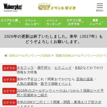
MENU
イベント
イベント
エリアから探
カテゴリ別
最新
カレンダー
ランキング
す
おすすめ
ニュース
2026年の更新は終了いたしました。来年（2027年）も
どうぞよろしくお願いします。
GW(ゴールデンウィーク)2026
関東のGW(ゴールデンウィーク)イ
ネモフィラ
・
潮干狩り
・
ピクニック
・
BBQ
などおでかけ
おすすめ
情報を大特集
連休の予定はこれ！関東おでかけなら
至福の温泉
・
おすすめ
人気の遊園地
・
親子で体験イベント
2026年のゴールデンウィークはいつから？混雑ピーク予
おすすめ
想と回避術をご紹介
今年のGWどこ行く！？関東・関西・東海エリア別スポ
おすすめ
ットガイド