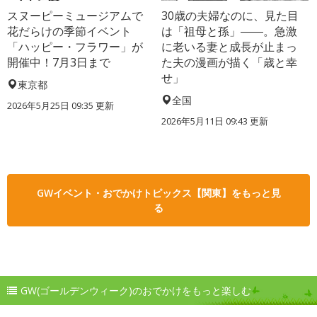
スヌーピーミュージアムで
30歳の夫婦なのに、見た目
花だらけの季節イベント
は「祖母と孫」――。急激
「ハッピー・フラワー」が
に老いる妻と成長が止まっ
開催中！7月3日まで
た夫の漫画が描く「歳と幸
せ」
東京都
全国
2026年5月25日 09:35 更新
2026年5月11日 09:43 更新
GWイベント・おでかけトピックス【関東】をもっと見
る
GW(ゴールデンウィーク)のおでかけをもっと楽しむ