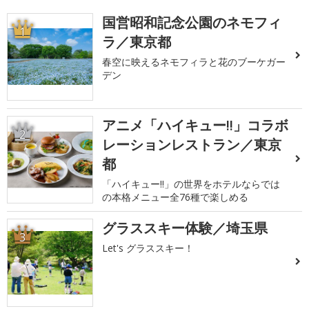
国営昭和記念公園のネモフィ
1
ラ／東京都
春空に映えるネモフィラと花のブーケガー
デン
アニメ「ハイキュー!!」コラボ
2
レーションレストラン／東京
都
「ハイキュー!!」の世界をホテルならでは
の本格メニュー全76種で楽しめる
グラススキー体験／埼玉県
3
Let's グラススキー！