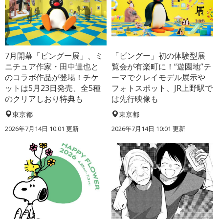
7月開幕「ピングー展」、ミ
「ピングー」初の体験型展
ニチュア作家・田中達也と
覧会が有楽町に！“遊園地”テ
のコラボ作品が登場！チケ
ーマでクレイモデル展示や
ットは5月23日発売、全5種
フォトスポット、JR上野駅で
のクリアしおり特典も
は先行映像も
東京都
東京都
2026年7月14日 10:01 更新
2026年7月14日 10:01 更新