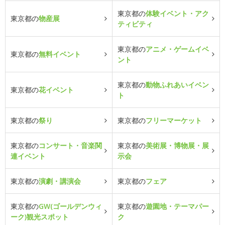
東京都の
体験イベント・アク
東京都の
物産展
ティビティ
東京都の
アニメ・ゲームイベ
東京都の
無料イベント
ント
東京都の
動物ふれあいイベン
東京都の
花イベント
ト
東京都の
祭り
東京都の
フリーマーケット
東京都の
コンサート・音楽関
東京都の
美術展・博物展・展
連イベント
示会
東京都の
演劇・講演会
東京都の
フェア
東京都の
GW(ゴールデンウィ
東京都の
遊園地・テーマパー
ーク)観光スポット
ク