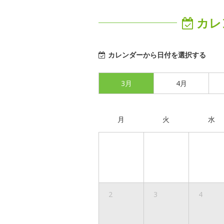
カレ
カレンダーから日付を選択する
3月
4月
月
火
水
2
3
4