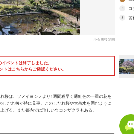
コ
4
警
5
小石川後楽園
のイベントは終了しました。
ントはこちらからご確認ください。
見
れ桜は、ソメイヨシノより1週間程早く薄紅色の一重の花を
のしだれ桜が特に見事。このしだれ桜や大泉水を囲むように
め上げる。また都内では珍しいウコンザクラもある。