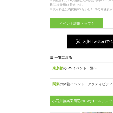
※掲載されている画像は取材先から本ページ
載(二次使用)は禁止です。
※表示料金は消費税8％ないし10％の内税表示
イベント詳細
トップ
X(旧Twitter)
一覧に戻る
東京都
のGWイベント一覧へ
関東
の体験イベント・アクティビティ
小石川後楽園周辺のGW(ゴールデンウ