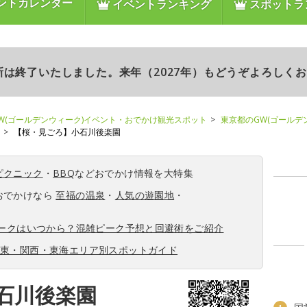
ントカレンダー
イベントランキング
スポットラ
更新は終了いたしました。来年（2027年）もどうぞよろしく
W(ゴールデンウィーク)イベント・おでかけ観光スポット
東京都のGW(ゴールデ
【桜・見ごろ】小石川後楽園
ピクニック
・
BBQ
などおでかけ情報を大特集
おでかけなら
至福の温泉
・
人気の遊園地
・
ィークはいつから？混雑ピーク予想と回避術をご紹介
関東・関西・東海エリア別スポットガイド
石川後楽園