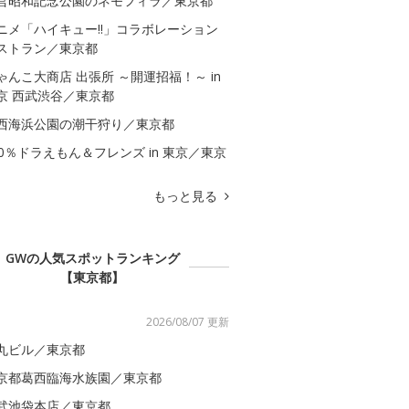
営昭和記念公園のネモフィラ／東京都
ニメ「ハイキュー!!」コラボレーション
ストラン／東京都
ゃんこ大商店 出張所 ～開運招福！～ in
京 西武渋谷／東京都
西海浜公園の潮干狩り／東京都
00％ドラえもん＆フレンズ in 東京／東京
もっと見る
GWの人気スポットランキング
【東京都】
2026/08/07 更新
丸ビル／東京都
京都葛西臨海水族園／東京都
武池袋本店／東京都