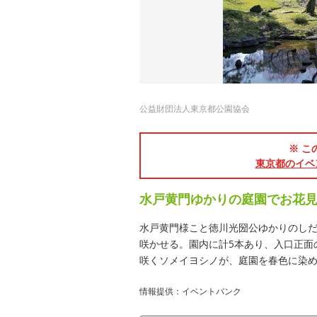
公益財団法人東京都公園協会
※ こ
東京都のイベ
水戸黄門ゆかりの庭園でお花
水戸黄門様こと徳川光圀公ゆかりのしだ
咲かせる。園内に計5本あり、入口正面
咲くソメイヨシノが、庭園を春色に染
情報提供：イベントバンク