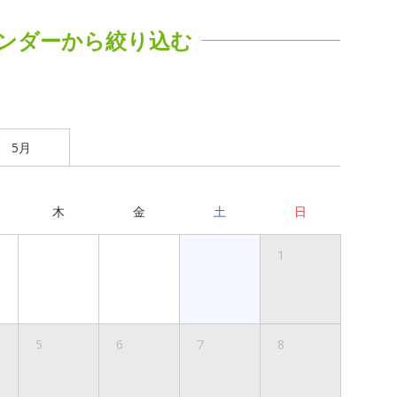
ンダーから絞り込む
5月
木
金
土
日
1
5
6
7
8