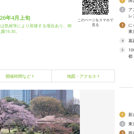
国
1
ア
2
レ
26年4月上旬
このページをスマホで
見る
に
期は気候等により前後する場合あり。例
3
16:30。
東
葛
4
1
5
都
開催時間など
地図・アクセス
新
1
東
2
西
3