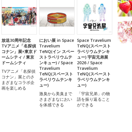
放送30周年記念
におい展 in Space
Space Travelium
TVアニメ「名探偵
Travelium
TeNQ(スペースト
コナン」展×東京ド
TeNQ(イン スペー
ラベリウムテンキ
ームシティ / 東京
ストラベリウムテ
ュー) 宇宙兄弟展
ドームシティ
ンキュー) / Space
2026 / Space
Travelium
Travelium
TVアニメ「名探偵
TeNQ(スペースト
TeNQ(スペースト
コナン」展とのさ
ラベリウムテンキ
ラベリウムテンキ
まざまなコラボ企
ュー)
ュー)
画を楽しめる
激臭から美臭まで
「宇宙兄弟」の物
さまざまなにおい
語を振り返ること
を体感できる
ができる