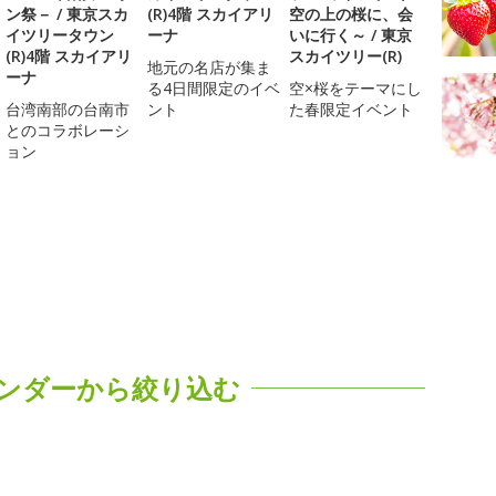
ン祭－ / 東京スカ
(R)4階 スカイアリ
空の上の桜に、会
イツリータウン
ーナ
いに行く～ / 東京
(R)4階 スカイアリ
スカイツリー(R)
地元の名店が集ま
ーナ
る4日間限定のイベ
空×桜をテーマにし
台湾南部の台南市
ント
た春限定イベント
とのコラボレーシ
ョン
ンダーから絞り込む