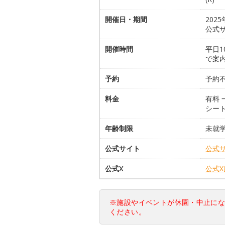
開催日・期間
202
公式
開催時間
平日1
で案
予約
予約
料金
有料 
シート
年齢制限
未就
公式サイト
公式
公式X
公式
※施設やイベントが休園・中止に
ください。