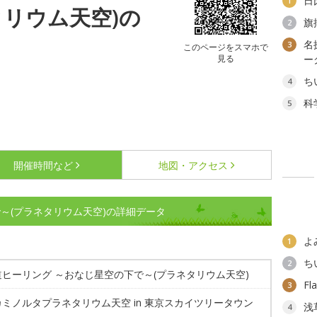
日
1
タリウム天空)の
旗
2
名
3
このページをスマホで
見る
ー
ち
4
科
5
開催時間など
地図・アクセス
～(プラネタリウム天空)の詳細データ
よ
1
ち
2
道ヒーリング ～おなじ星空の下で～(プラネタリウム天空)
F
3
ミノルタプラネタリウム天空 in 東京スカイツリータウン
浅
4