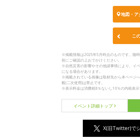
地図・ア
こ
※掲載情報は2025年5月時点のものです。
前にご確認の上おでかけください。
※自然災害の影響やその他諸事情により、イ
になる場合があります。
※掲載されている画像は取材先から本ページ
載(二次使用)は禁止です。
※表示料金は消費税8％ないし10％の内税表示
イベント詳細
トップ
X(旧Twitter)