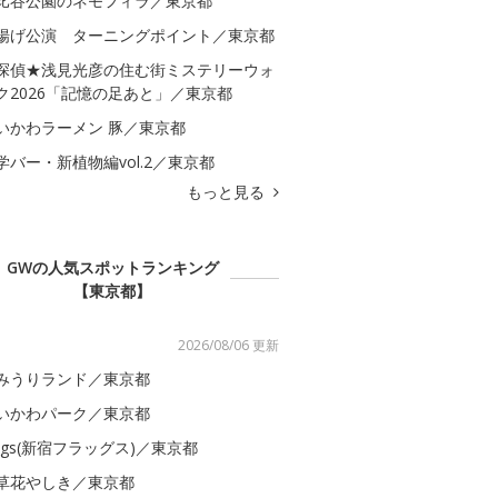
比谷公園のネモフィラ／東京都
揚げ公演 ターニングポイント／東京都
探偵★浅見光彦の住む街ミステリーウォ
ク2026「記憶の足あと」／東京都
いかわラーメン 豚／東京都
学バー・新植物編vol.2／東京都
もっと見る
GWの人気スポットランキング
【東京都】
2026/08/06 更新
みうりランド／東京都
いかわパーク／東京都
lags(新宿フラッグス)／東京都
草花やしき／東京都