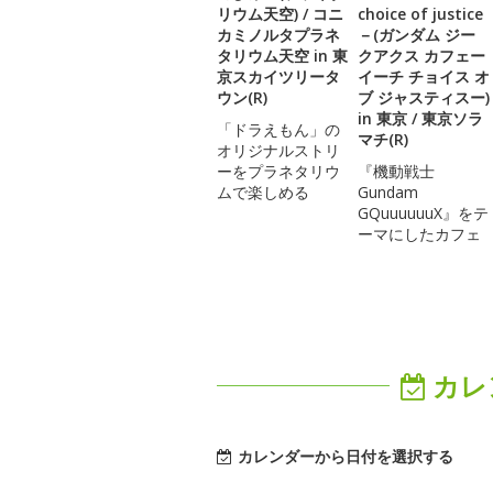
リウム天空) / コニ
choice of justice
カミノルタプラネ
－(ガンダム ジー
タリウム天空 in 東
クアクス カフェー
京スカイツリータ
イーチ チョイス オ
ウン(R)
ブ ジャスティスー)
in 東京 / 東京ソラ
「ドラえもん」の
マチ(R)
オリジナルストリ
ーをプラネタリウ
『機動戦士
ムで楽しめる
Gundam
GQuuuuuuX』をテ
ーマにしたカフェ
カレ
カレンダーから日付を選択する