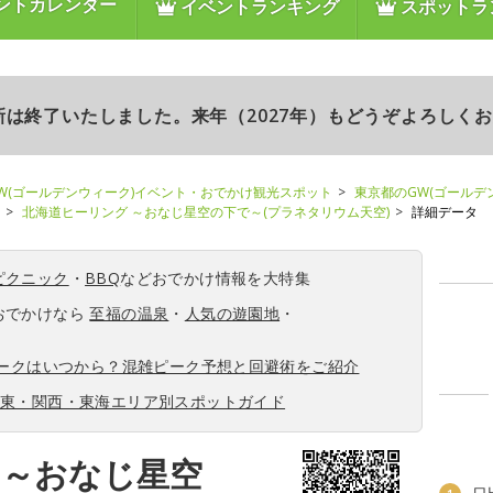
ントカレンダー
イベントランキング
スポットラ
更新は終了いたしました。来年（2027年）もどうぞよろしく
W(ゴールデンウィーク)イベント・おでかけ観光スポット
東京都のGW(ゴールデ
北海道ヒーリング ～おなじ星空の下で～(プラネタリウム天空)
詳細データ
ピクニック
・
BBQ
などおでかけ情報を大特集
おでかけなら
至福の温泉
・
人気の遊園地
・
ィークはいつから？混雑ピーク予想と回避術をご紹介
関東・関西・東海エリア別スポットガイド
 ～おなじ星空